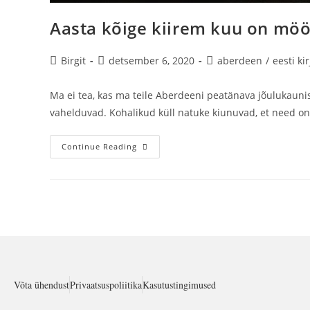
Aasta kõige kiirem kuu on mö
Birgit
detsember 6, 2020
aberdeen
/
eesti ki
Ma ei tea, kas ma teile Aberdeeni peatänava jõulukaunist
vahelduvad. Kohalikud küll natuke kiunuvad, et need o
Continue Reading
Võta ühendust
Privaatsuspoliitika
Kasutustingimused