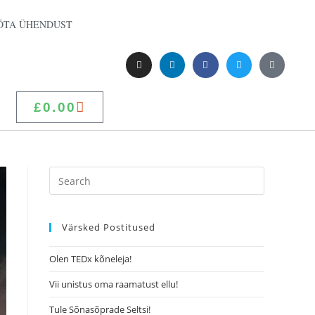
ÕTA ÜHENDUST
£
0.00
Värsked Postitused
Olen TEDx kõneleja!
Vii unistus oma raamatust ellu!
Tule Sõnasõprade Seltsi!