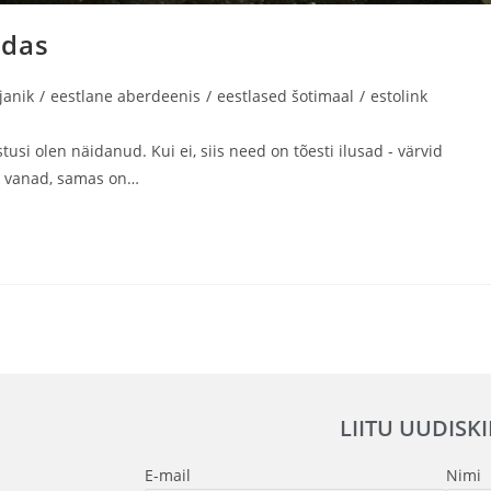
ödas
rjanik
/
eestlane aberdeenis
/
eestlased šotimaal
/
estolink
usi olen näidanud. Kui ei, siis need on tõesti ilusad - värvid
n vanad, samas on…
LIITU UUDISK
E-mail
Nimi