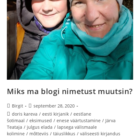
Miks ma blogi nimetust muutsin?
Birgit
september 28, 2020
doris kareva
/
eesti kirjanik
/
eestlane
šotimaal
/
eksimused
/
enese väärtustamine
/
Järva
Teataja
/
julgus elada
/
lapsega välismaale
kolimine
/
mõtteviis
/
täiuslikkus
/
väliseesti kirjandus