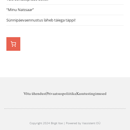
“Minu Naissaar”
Sünnipäevaennustus läheb täiega täppi!
Võta ühendust
Privaatsuspoliitika
Kasutustingimused
Copyright 2024 Birgit Itse | Powered by Vassistent OÜ