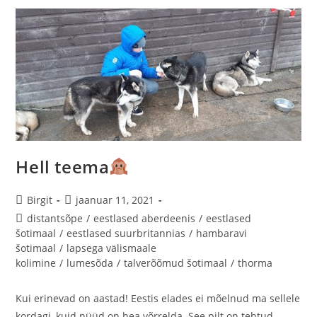
Hell teema
Birgit
jaanuar 11, 2021
distantsõpe
/
eestlased aberdeenis
/
eestlased
šotimaal
/
eestlased suurbritannias
/
hambaravi
šotimaal
/
lapsega välismaale
kolimine
/
lumesõda
/
talverõõmud šotimaal
/
thorma
Kui erinevad on aastad! Eestis elades ei mõelnud ma sellele
kordagi, kuid nüüd on hea võrrelda. See pilt on tehtud