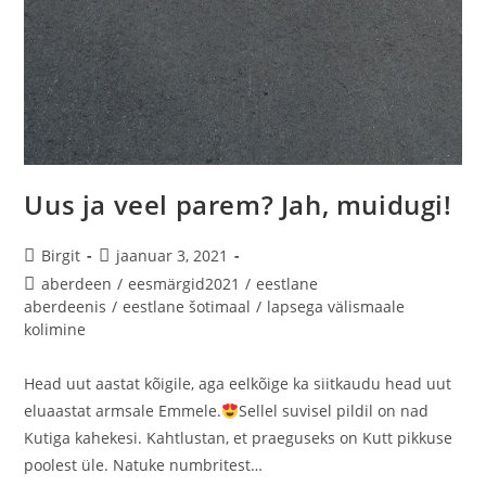
Uus ja veel parem? Jah, muidugi!
Birgit
jaanuar 3, 2021
aberdeen
/
eesmärgid2021
/
eestlane
aberdeenis
/
eestlane šotimaal
/
lapsega välismaale
kolimine
Head uut aastat kõigile, aga eelkõige ka siitkaudu head uut
eluaastat armsale Emmele.
Sellel suvisel pildil on nad
Kutiga kahekesi. Kahtlustan, et praeguseks on Kutt pikkuse
poolest üle. Natuke numbritest…