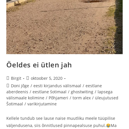
Öeldes ei ütlen jah
Birgit
oktoober 5, 2020
Doni jõge
/
eesti kirjandus välismaal
/
eestlane
aberdeenis
/
eestlane šotimaal
/
ghostwiting
/
lapsega
välismaale kolimine
/
Põhjameri
/
torm alex
/
üleujutused
Šotimaal
/
varikirjutamine
Kellele tundub see lause naise muutliku meele tüüpilise
väljendusena, siis õnnitlused pinnapealsuse puhul.
Ma