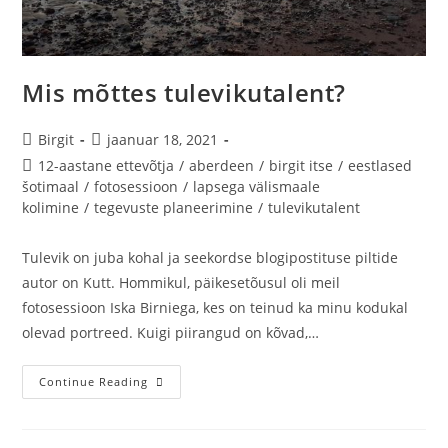
Mis mõttes tulevikutalent?
Birgit
jaanuar 18, 2021
12-aastane ettevõtja
/
aberdeen
/
birgit itse
/
eestlased
šotimaal
/
fotosessioon
/
lapsega välismaale
kolimine
/
tegevuste planeerimine
/
tulevikutalent
Tulevik on juba kohal ja seekordse blogipostituse piltide
autor on Kutt. Hommikul, päikesetõusul oli meil
fotosessioon Iska Birniega, kes on teinud ka minu kodukal
olevad portreed. Kuigi piirangud on kõvad,…
Continue Reading