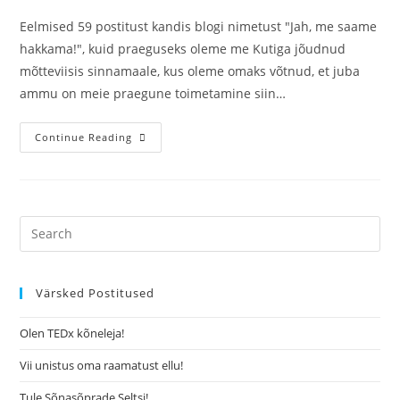
Eelmised 59 postitust kandis blogi nimetust "Jah, me saame
hakkama!", kuid praeguseks oleme me Kutiga jõudnud
mõtteviisis sinnamaale, kus oleme omaks võtnud, et juba
ammu on meie praegune toimetamine siin…
Continue Reading
Värsked Postitused
Olen TEDx kõneleja!
Vii unistus oma raamatust ellu!
Tule Sõnasõprade Seltsi!