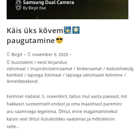
Käis üks kõvem
paugutamine
Birgit
november 9, 2020
buzztalent
/
eesti kirjandus
välismaal
/
inspiratsiooniraamat
/
kinkeraamat
/
kodulehekülg
kombed
/
lapsega šotimaal
/
lapsega välismaale kolimine
/
õnnelikteekond
Eelmisel nädalal, 5. novembril, täitus mul aasta päevast, mil
hakkasin süsteemselt endast ja oma maailmast paremini
aru saamisega tegelema. Õhtul, enne magamaminekut
käisin veel õhtul ilutulestikku vaatamas ja mõtisklesin
selle…