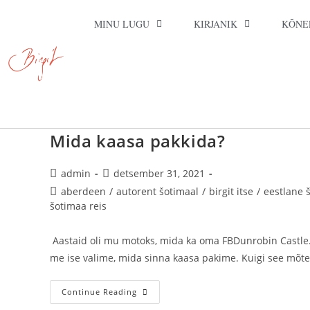
MINU LUGU
KIRJANIK
KÕNE
Mida kaasa pakkida?
admin
detsember 31, 2021
aberdeen
/
autorent šotimaal
/
birgit itse
/
eestlane 
šotimaa reis
Aastaid oli mu motoks, mida ka oma FBDunrobin Castle. t
me ise valime, mida sinna kaasa pakime. Kuigi see mõte
Continue Reading