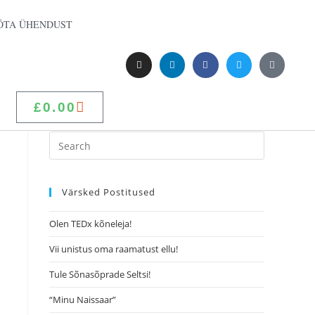
ÕTA ÜHENDUST
£
0.00
Värsked Postitused
Olen TEDx kõneleja!
Vii unistus oma raamatust ellu!
Tule Sõnasõprade Seltsi!
“Minu Naissaar”