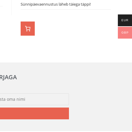
Sünnipäevaennustus läheb täiega täppi!
EUR
GBP
IRJAGA
!