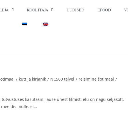
LEJA
KOOLITAJA
UUDISED
EPOOD
V
šotimaal
/
kutt ja kirjanik
/
NC500 talvel
/
reisimine šotimaal
/
utvustuses kasutasin, lause ühest filmist: elu on nagu seljakott,
 meeldis mulle, ei…