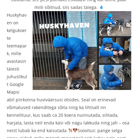
miili sõitnud, siis sadas täiega.
Huskyhav
en on
kelgukoer
te
teemapar
k, mille
avastasin
täiesti
juhuslikul
t Google
Mapsi
abil piirkonna huviväärsusi otsides. Seal on erinevad
võimalused rakenditega sõita ning ka lihtsalt nn
kennelituur, kus saab ca 20 koera nunnutada, silitada,
harjata, lasta neil enda käsi või nägu lakkuda ning jah – osa
neist lubab ka end kaisutada.
Soovitus: pange selga