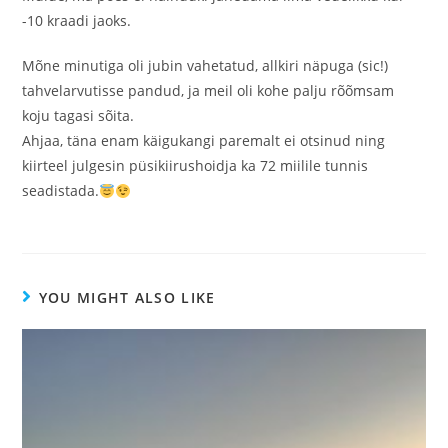
-10 kraadi jaoks.
Mõne minutiga oli jubin vahetatud, allkiri näpuga (sic!)
tahvelarvutisse pandud, ja meil oli kohe palju rõõmsam
koju tagasi sõita.
Ahjaa, täna enam käigukangi paremalt ei otsinud ning
kiirteel julgesin püsikiirushoidja ka 72 miilile tunnis
seadistada.
YOU MIGHT ALSO LIKE