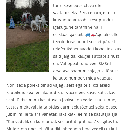
tunnikese õues oleva üle
vaatamiseks. Seda enam, et olin
kutsunud autoabi, sest puudus
igasugune tahtmine halli
esiklaasiga sõita.
Äge oli selle
teeninduse puhul see, et pärast
telefonikõnet saadeti kohe link, kus
said jälgida, kaugel autoabi sinust
on. Vahepeal tulid veel SMSid
arvatava saabumisajaga ja lõpuks
ka auto number, mida vaadata.
Noh, seda poleks olnud vajagi, sest ega teisi kollaseid
kaubikuid seal ei liikunud ka. Noormees küsis kohe, kas
sealt üldse minu kasutusaja jooksul on vedelikku tulnud,
vastasin eitavalt ja ta pidas äärmiselt tõenäoliseks, et see
jubin, mille ta ära vahetas, läks katki eelmise kasutaja ajal.
“Kui vedelik oli külmunud, siis üritati pritsida,” selgitas ta.
Muide, ma poes ei näinudki jahedama ilma vedelikku kui