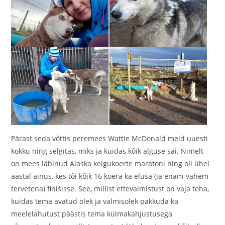
Pärast seda võttis peremees Wattie McDonald meid uuesti
kokku ning selgitas, miks ja kuidas kõik alguse sai. Nimelt
on mees läbinud Alaska kelgukoerte maratoni ning oli ühel
aastal ainus, kes tõi kõik 16 koera ka elusa (ja enam-vähem
tervetena) finišisse. See, millist ettevalmistust on vaja teha,
kuidas tema avatud olek ja valmisolek pakkuda ka
meelelahutust päästis tema külmakahjustusega