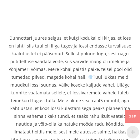
Dunnottari juures selgus, et kuigi kodukal oli kirjas, et loss
on lahti, siis tuul oli liiga tugev ja lossi endasse turvalisuse
kaalutlustel ei pääsenud. Sellest polnud lugu, sest nagu
piltidelt ise vaadata võite, siis värvide mäng oli imeline ja
Põhjameri võimas. Mere kohal paistis päike, teisel pool olid
tumedad pilved, mägede kohal hall.
Tuul lükkas meid
muudkui lossi suunas. Väike koseke kaljude vahel.
Üliäge
tunnike vaatamata sellele, et lossivaremete vahele tuleb
teinekord tagasi tulla. Meie olime seal ca 45 minutit, aga
kahtlustan, et koos lossi külastamisega peaks planeerima
sinna vähemalt kaks tundi, et saaks rahulikult vaateid
GBP
nautida ja võib-olla ka natuke mööda radu kõndida.
Ilmataat hoidis meid, sest meie autosse saime, hakkas
tibutama, see pesi puhtaks esiklaasi ning kui olime paar