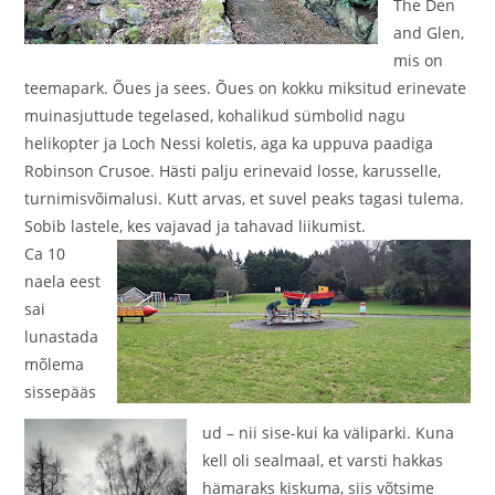
The Den
and Glen,
mis on
teemapark. Õues ja sees. Õues on kokku miksitud erinevate
muinasjuttude tegelased, kohalikud sümbolid nagu
helikopter ja Loch Nessi koletis, aga ka uppuva paadiga
Robinson Crusoe. Hästi palju erinevaid losse, karusselle,
turnimisvõimalusi. Kutt arvas, et suvel peaks tagasi tulema.
Sobib lastele, kes vajavad ja tahavad liikumist.
Ca 10
naela eest
sai
lunastada
mõlema
sissepääs
ud – nii sise-kui ka väliparki. Kuna
kell oli sealmaal, et varsti hakkas
hämaraks kiskuma, siis võtsime