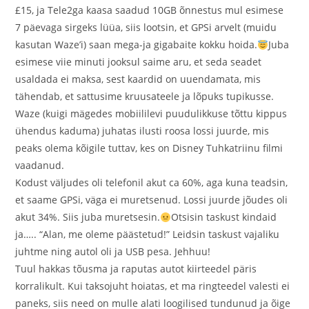
£15, ja Tele2ga kaasa saadud 10GB õnnestus mul esimese
7 päevaga sirgeks lüüa, siis lootsin, et GPSi arvelt (muidu
kasutan Waze’i) saan mega-ja gigabaite kokku hoida.
Juba
esimese viie minuti jooksul saime aru, et seda seadet
usaldada ei maksa, sest kaardid on uuendamata, mis
tähendab, et sattusime kruusateele ja lõpuks tupikusse.
Waze (kuigi mägedes mobiililevi puudulikkuse tõttu kippus
ühendus kaduma) juhatas ilusti roosa lossi juurde, mis
peaks olema kõigile tuttav, kes on Disney Tuhkatriinu filmi
vaadanud.
Kodust väljudes oli telefonil akut ca 60%, aga kuna teadsin,
et saame GPSi, väga ei muretsenud. Lossi juurde jõudes oli
akut 34%. Siis juba muretsesin.
Otsisin taskust kindaid
ja….. “Alan, me oleme päästetud!” Leidsin taskust vajaliku
juhtme ning autol oli ja USB pesa. Jehhuu!
Tuul hakkas tõusma ja raputas autot kiirteedel päris
korralikult. Kui taksojuht hoiatas, et ma ringteedel valesti ei
paneks, siis need on mulle alati loogilised tundunud ja õige