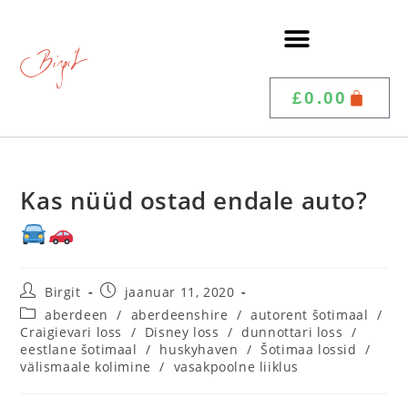
£
0.00
Kas nüüd ostad endale auto?
Birgit
jaanuar 11, 2020
aberdeen
/
aberdeenshire
/
autorent šotimaal
/
Craigievari loss
/
Disney loss
/
dunnottari loss
/
eestlane šotimaal
/
huskyhaven
/
Šotimaa lossid
/
välismaale kolimine
/
vasakpoolne liiklus