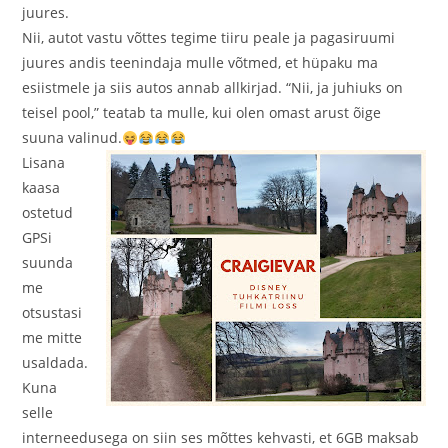
juures.
Nii, autot vastu võttes tegime tiiru peale ja pagasiruumi
juures andis teenindaja mulle võtmed, et hüpaku ma
esiistmele ja siis autos annab allkirjad. “Nii, ja juhiuks on
teisel pool,” teatab ta mulle, kui olen omast arust õige
suuna valinud.
Lisana
kaasa
ostetud
GPSi
suunda
me
otsustasi
me mitte
usaldada.
Kuna
selle
interneedusega on siin ses mõttes kehvasti, et 6GB maksab