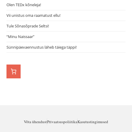
Olen TEDx kõneleja!
Vii unistus oma raamatust ellu!
Tule Sõnasõprade Seltsi!
“Minu Naissaar”
Sünnipäevaennustus läheb täiega täppi!
Võta ühendust
Privaatsuspoliitika
Kasutustingimused