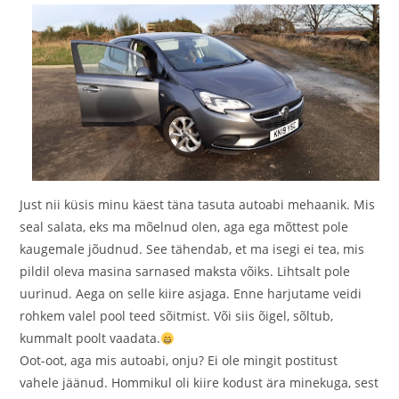
Just nii küsis minu käest täna tasuta autoabi mehaanik. Mis
seal salata, eks ma mõelnud olen, aga ega mõttest pole
kaugemale jõudnud. See tähendab, et ma isegi ei tea, mis
pildil oleva masina sarnased maksta võiks. Lihtsalt pole
uurinud. Aega on selle kiire asjaga. Enne harjutame veidi
rohkem valel pool teed sõitmist. Või siis õigel, sõltub,
kummalt poolt vaadata.
Oot-oot, aga mis autoabi, onju? Ei ole mingit postitust
vahele jäänud. Hommikul oli kiire kodust ära minekuga, sest