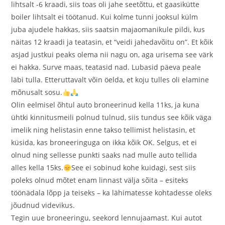
lihtsalt -6 kraadi, siis toas oli jahe seetõttu, et gaasikütte
boiler lihtsalt ei töötanud. Kui kolme tunni jooksul külm
juba ajudele hakkas, siis saatsin majaomanikule pildi, kus
näitas 12 kraadi ja teatasin, et “veidi jahedavõitu on”. Et kõik
asjad justkui peaks olema nii nagu on, aga urisema see värk
ei hakka. Surve maas, teatasid nad. Lubasid päeva peale
läbi tulla. Etteruttavalt võin öelda, et koju tulles oli elamine
mõnusalt sosu.
Olin eelmisel õhtul auto broneerinud kella 11ks, ja kuna
ühtki kinnitusmeili polnud tulnud, siis tundus see kõik väga
imelik ning helistasin enne takso tellimist helistasin, et
küsida, kas broneeringuga on ikka kõik OK. Selgus, et ei
olnud ning sellesse punkti saaks nad mulle auto tellida
alles kella 15ks.
See ei sobinud kohe kuidagi, sest siis
poleks olnud mõtet enam linnast välja sõita – esiteks
töönädala lõpp ja teiseks – ka lähimatesse kohtadesse oleks
jõudnud videvikus.
Tegin uue broneeringu, seekord lennujaamast. Kui autot