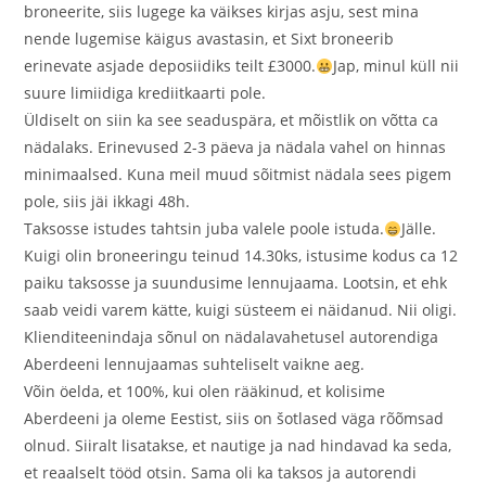
broneerite, siis lugege ka väikses kirjas asju, sest mina
nende lugemise käigus avastasin, et Sixt broneerib
erinevate asjade deposiidiks teilt £3000.
Jap, minul küll nii
suure limiidiga krediitkaarti pole.
Üldiselt on siin ka see seaduspära, et mõistlik on võtta ca
nädalaks. Erinevused 2-3 päeva ja nädala vahel on hinnas
minimaalsed. Kuna meil muud sõitmist nädala sees pigem
pole, siis jäi ikkagi 48h.
Taksosse istudes tahtsin juba valele poole istuda.
Jälle.
Kuigi olin broneeringu teinud 14.30ks, istusime kodus ca 12
paiku taksosse ja suundusime lennujaama. Lootsin, et ehk
saab veidi varem kätte, kuigi süsteem ei näidanud. Nii oligi.
Klienditeenindaja sõnul on nädalavahetusel autorendiga
Aberdeeni lennujaamas suhteliselt vaikne aeg.
Võin öelda, et 100%, kui olen rääkinud, et kolisime
Aberdeeni ja oleme Eestist, siis on šotlased väga rõõmsad
olnud. Siiralt lisatakse, et nautige ja nad hindavad ka seda,
et reaalselt tööd otsin. Sama oli ka taksos ja autorendi