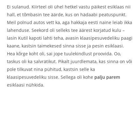
Ei sulanud. Kiirteel oli ühel hetkel vastu päikest esiklaas nii
hall, et tõmbasin tee äärde, kus on hädaabi peatuspunkt.
Meil polnud autos vett ka, aga hakkaja eesti naine leiab ikka
lahenduse. Seekord oli selleks tee äärest korjatud kulu –
lasin Kutil kapoti lahti teha, avasin klaasipesuvedeliku paagi
kaane, kastsin taimekesed sinna sisse ja pesin esiklaasi.
Hea kõrge koht oli, sai jope tuulekindlust proovida. Oo,
taskus oli ka salvrätikut. Pikalt juurdlemata, kas sinna on või
pole tilkuvat nina pühitud, kastsin selle ka
klaasipesuvedeliku sisse. Sellega oli kohe
palju parem
esiklaasi nühkida.