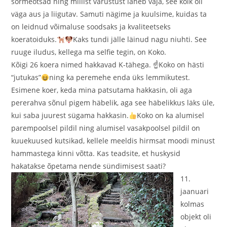
sõrmeotsad ning millist varustust läheb vaja, see kõik oli
väga aus ja liigutav. Samuti nägime ja kuulsime, kuidas ta
on leidnud võimaluse soodsaks ja kvaliteetseks
koeratoiduks.
Kaks tundi jälle läinud nagu niuhti. See
ruuge iludus, kellega ma selfie tegin, on Koko.
Kõigi 26 koera nimed hakkavad K-tähega. ☝Koko on hästi
“jutukas”
ning ka peremehe enda üks lemmikutest.
Esimene koer, keda mina patsutama hakkasin, oli aga
pererahva sõnul pigem häbelik, aga see häbelikkus läks üle,
kui saba juurest sügama hakkasin.
Koko on ka alumisel
parempoolsel pildil ning alumisel vasakpoolsel pildil on
kuuekuused kutsikad, kellele meeldis hirmsat moodi minust
hammastega kinni võtta. Kas teadsite, et huskysid
hakatakse õpetama nende sündimisest saati?
11.
jaanuari
kolmas
objekt oli