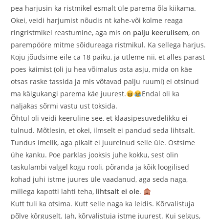
pea harjusin ka ristmikel esmalt üle parema õla kiikama.
Okei, veidi harjumist nõudis nt kahe-või kolme reaga
ringristmikel reastumine, aga mis on
palju keerulisem
, on
parempööre mitme sõidureaga ristmikul. Ka sellega harjus.
Koju jõudsime eile ca 18 paiku, ja ütleme nii, et alles pärast
poes käimist (oli ju hea võimalus osta asju, mida on käe
otsas raske tassida ja mis võtavad palju ruumi) ei otsinud
ma käigukangi parema käe juurest.
Endal oli ka
naljakas sõrmi vastu ust toksida.
Õhtul oli veidi keeruline see, et klaasipesuvedelikku ei
tulnud. Mõtlesin, et okei, ilmselt ei pandud seda lihtsalt.
Tundus imelik, aga pikalt ei juurelnud selle üle. Ostsime
ühe kanku. Poe parklas jooksis juhe kokku, sest olin
taskulambi valgel kogu rooli, põranda ja kõik loogilised
kohad juhi istme juures üle vaadanud, aga seda naga,
millega kapotti lahti teha,
lihtsalt ei ole
.
Kutt tuli ka otsima. Kutt selle naga ka leidis. Kõrvalistuja
põlve kõrguselt. Jah, kõrvalistuja istme juurest. Kui selgus,