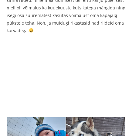
sinna riided, mille määrdumisest teil eriti kahju pole, sest
meil oli võimalus ka kuuekuuste kutsikatega mängida ning
isegi osa suurematest kasutas võimalust oma käpajälg
pükstele teha. Noh, ja muidugi rikastasid nad riideid oma
karvadega.