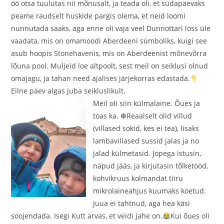
öö otsa tuulutas nii mõnusalt, ja teada oli, et südapäevaks
peame raudselt huskide pargis olema, et neid loomi
nunnutada saaks, aga enne oli vaja veel Dunnottari loss üle
vaadata, mis on omamoodi Aberdeeni sümboliks, kuigi see
asub hoopis Stonehavenis, mis on Aberdeenist mõnevõrra
lõuna pool. Muljeid loe altpoolt, sest meil on seiklusi olnud
omajagu, ja tahan need ajalises järjekorras edastada.
Eilne päev algas juba seikluslikult.
Meil oli siin külmalaine. Õues ja
toas ka. ❆Reaalselt olid villud
(villased sokid, kes ei tea), lisaks
lambavillased sussid jalas ja no
jalad külmetasid. Jopega istusin,
näpud jääs, ja kirjutasin tõlketööd,
kohvikruus kolmandat tiiru
mikrolaineahjus kuumaks köetud.
Juua ei tahtnud, aga hea käsi
soojendada. Isegi Kutt arvas, et veidi jahe on.
Kui õues oli