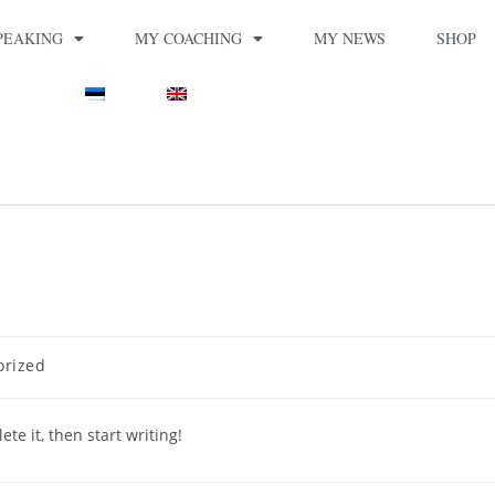
PEAKING
MY COACHING
MY NEWS
SHOP
orized
te it, then start writing!