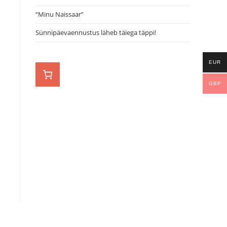
“Minu Naissaar”
Sünnipäevaennustus läheb täiega täppi!
EUR
GBP