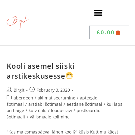
£
0.00
Kooli asemel siiski
arstikeskusesse
Birgit
February 3, 2020
aberdeen
/
aklimatiseerumine
/
apteegid
šotimaal
/
arstiabi šotimaal
/
eestlane šotimaal
/
kui laps
on haige
/
kuiv õhk.
/
loodusravi
/
postkaardid
šotimaalt
/
välismaale kolimine
"Kas ma esmaspäeval lähen kooli?" küsis Kutt mu käest