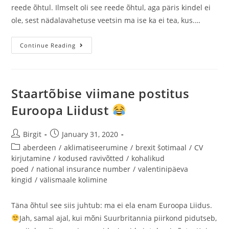
reede õhtul. Ilmselt oli see reede õhtul, aga päris kindel ei
ole, sest nädalavahetuse veetsin ma ise ka ei tea, kus.…
Continue Reading
Staartõbise viimane postitus
Euroopa Liidust
Birgit
January 31, 2020
aberdeen
/
aklimatiseerumine
/
brexit šotimaal
/
CV
kirjutamine
/
kodused ravivõtted
/
kohalikud
poed
/
national insurance number
/
valentinipäeva
kingid
/
välismaale kolimine
Täna õhtul see siis juhtub: ma ei ela enam Euroopa Liidus.
Jah, samal ajal, kui mõni Suurbritannia piirkond pidutseb,