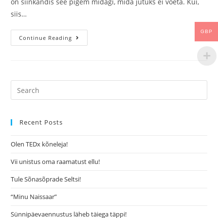
on siinkandis see pigem midagi, mida jutuks ei võeta. Kui,
siis…
GBP
Continue Reading
Recent Posts
Olen TEDx kõneleja!
Vii unistus oma raamatust ellu!
Tule Sõnasõprade Seltsi!
“Minu Naissaar”
Sünnipäevaennustus läheb täiega täppi!