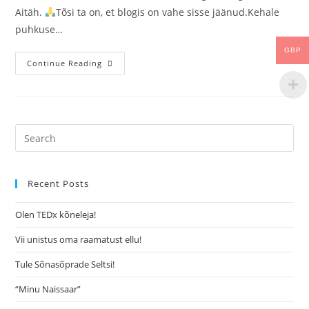
Aitäh.
Tõsi ta on, et blogis on vahe sisse jäänud.Kehale
puhkuse…
GBP
Continue Reading
Recent Posts
Olen TEDx kõneleja!
Vii unistus oma raamatust ellu!
Tule Sõnasõprade Seltsi!
“Minu Naissaar”