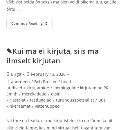
võib vist öelda õnneks - ma olen veidi pikema jutuga.Eile
õhtul…
Continue Reading
✎Kui ma ei kirjuta, siis ma
ilmselt kirjutan
Birgit
February 13, 2020
aberdeen
/
Bob Proctor
/
head
uudised
/
kirjutamine
/
loominguline kirjutamine PR
Smith
/
merekadetid
/
otsin
kirjastajat
/
testlugejad
/
turundusspetsialist
/
uus
kinkeraamat
/
vettehüpped
Nii tore on teada, et mu kirjutistele ikka on fänne ja nii
aktiivseid fänne, kes mind virtuaalselt tagant torgivad.