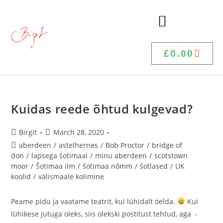
£
0.00
Kuidas reede õhtud kulgevad?
Birgit
March 28, 2020
aberdeen
/
astelhernes
/
Bob Proctor
/
bridge of
don
/
lapsega šotimaal
/
minu aberdeen
/
scotstown
moor
/
Šotimaa ilm
/
šotimaa nõmm
/
šotlased
/
UK
koolid
/
välismaale kolimine
Peame pidu ja vaatame teatrit, kui lühidalt öelda.
Kui
lühikese jutuga oleks, siis olekski postitust tehtud, aga -