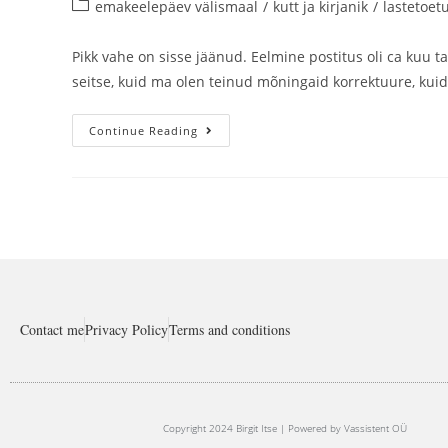
emakeelepäev välismaal
/
kutt ja kirjanik
/
lastetoet
Pikk vahe on sisse jäänud. Eelmine postitus oli ca kuu t
seitse, kuid ma olen teinud mõningaid korrektuure, kui
Continue Reading
Contact me
Privacy Policy
Terms and conditions
Copyright 2024 Birgit Itse | Powered by Vassistent OÜ