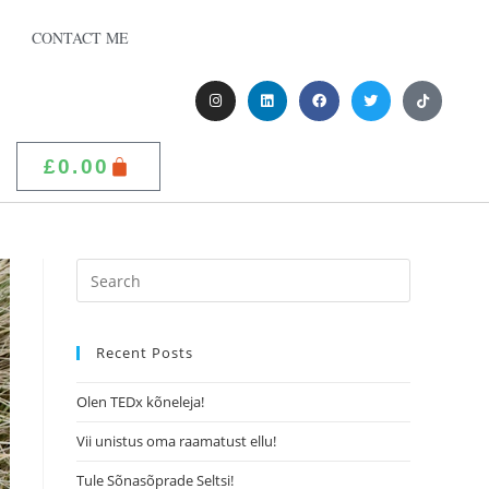
CONTACT ME
£
0.00
Recent Posts
Olen TEDx kõneleja!
Vii unistus oma raamatust ellu!
Tule Sõnasõprade Seltsi!