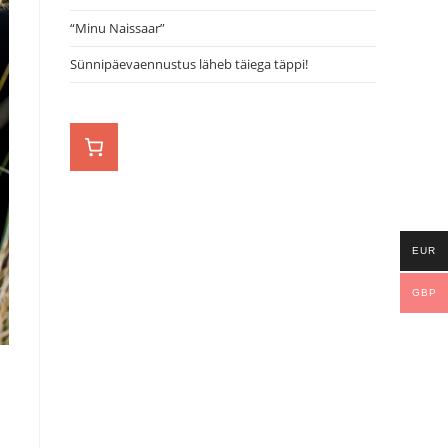
“Minu Naissaar”
Sünnipäevaennustus läheb täiega täppi!
EUR
GBP