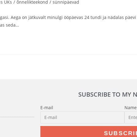
us UKs
/
õnnelikteekond
/
sünnipäevad
agasi. Aega on jätkuvalt minulgi ööpäevas 24 tundi ja nädalas päevi
das seda…
SUBSCRIBE TO MY 
E-mail
Name
SUBSCRI