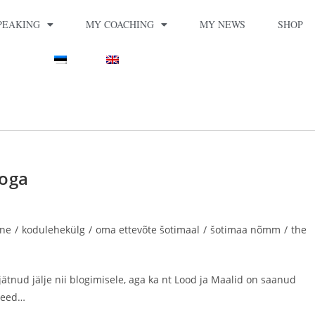
PEAKING
MY COACHING
MY NEWS
SHOP
ooga
ine
/
kodulehekülg
/
oma ettevõte šotimaal
/
šotimaa nõmm
/
the
ätnud jälje nii blogimisele, aga ka nt Lood ja Maalid on saanud
 need…