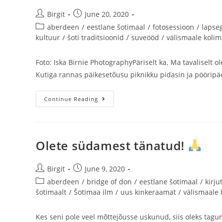
Birgit
June 20, 2020
aberdeen
/
eestlane šotimaal
/
fotosessioon
/
lapse
kultuur
/
šoti traditsioonid
/
suveööd
/
välismaale kolim
Foto: Iska Birnie PhotographyPäriselt ka. Ma tavaliselt o
Kutiga rannas päikesetõusu piknikku pidasin ja pööripäe
Continue Reading
Olete südamest tänatud!
Birgit
June 9, 2020
aberdeen
/
bridge of don
/
eestlane šotimaal
/
kirj
šotimaalt
/
Šotimaa ilm
/
uus kinkeraamat
/
välismaale 
Kes seni pole veel mõttejõusse uskunud, siis oleks tagu