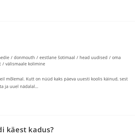
edie
/
donmouth
/
eestlane šotimaal
/
head uudised
/
oma
t
/
välismaale kolimine
l mõlemal. Kutt on nüüd kaks päeva uuesti koolis käinud, sest
tta ja uuel nädalal…
i käest kadus?