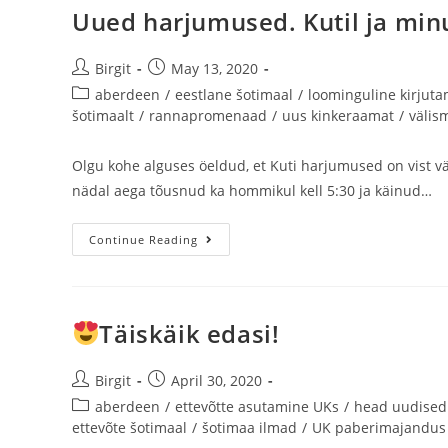
Uued harjumused. Kutil ja minu
Birgit
May 13, 2020
aberdeen
/
eestlane šotimaal
/
loominguline kirjut
šotimaalt
/
rannapromenaad
/
uus kinkeraamat
/
välis
Olgu kohe alguses öeldud, et Kuti harjumused on vist v
nädal aega tõusnud ka hommikul kell 5:30 ja käinud…
Continue Reading
Täiskäik edasi!
Birgit
April 30, 2020
aberdeen
/
ettevõtte asutamine UKs
/
head uudised
ettevõte šotimaal
/
šotimaa ilmad
/
UK paberimajandus