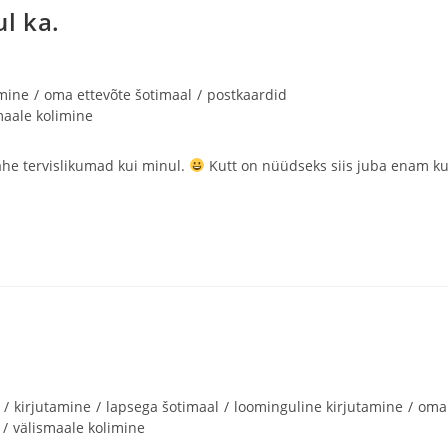
l ka.
amine
/
oma ettevõte šotimaal
/
postkaardid
maale kolimine
ähe tervislikumad kui minul.
Kutt on nüüdseks siis juba enam ku
/
kirjutamine
/
lapsega šotimaal
/
loominguline kirjutamine
/
oma
/
välismaale kolimine