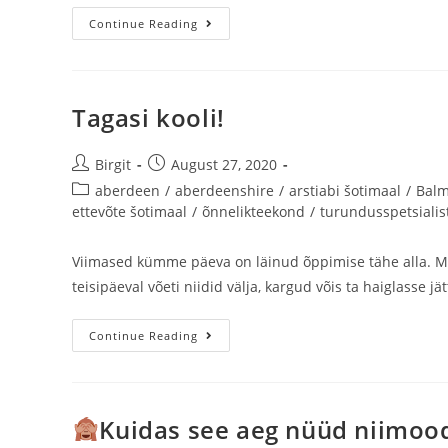
Continue Reading
Tagasi kooli!
Birgit
August 27, 2020
aberdeen
/
aberdeenshire
/
arstiabi šotimaal
/
Balm
ettevõte šotimaal
/
õnnelikteekond
/
turundusspetsialis
Viimased kümme päeva on läinud õppimise tähe alla. Mei
teisipäeval võeti niidid välja, kargud võis ta haiglasse jä
Continue Reading
Kuidas see aeg nüüd niimood