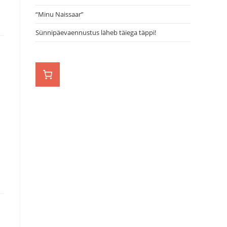
“Minu Naissaar”
Sünnipäevaennustus läheb täiega täppi!