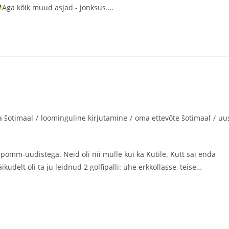
Aga kõik muud asjad - jonksus.…
a šotimaal
/
loominguline kirjutamine
/
oma ettevõte šotimaal
/
uu
pomm-uudistega. Neid oli nii mulle kui ka Kutile. Kutt sai enda
kudelt oli ta ju leidnud 2 golfipalli: ühe erkkollasse, teise…