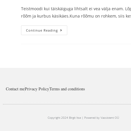
Teistmoodi kui täiskäiguga lihtsalt ei vea välja enam. 
rõõm ja kurbus käsikäes.Kuna rõõmu on rohkem, siis ke
Continue Reading
Contact me
Privacy Policy
Terms and conditions
Copyright 2024 Birgit Itse | Powered by Vassistent OÜ