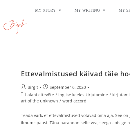
MY STORY
MY WRITING
MY S
Ettevalmistused käivad täie h
Birgit
September 6, 2020
alani ettevõte
/
inglise keeles kirjutamine
/
kirjutam
art of the unknown
/
word accord
Teada värk, et ettevalmistused võtavad oma aja. See on j
ilmumispausi. Täna parandan selle vea, seega - otsige