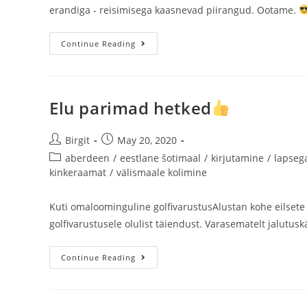
erandiga - reisimisega kaasnevad piirangud. Ootame.
Continue Reading
Elu parimad hetked
Birgit
May 20, 2020
aberdeen
/
eestlane šotimaal
/
kirjutamine
/
lapseg
kinkeraamat
/
välismaale kolimine
Kuti omaloominguline golfivarustusAlustan kohe eilsete 
golfivarustusele olulist täiendust. Varasematelt jalutuskäi
Continue Reading