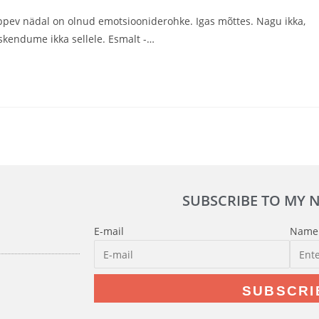
Lõppev nädal on olnud emotsiooniderohke. Igas mõttes. Nagu ikka,
skendume ikka sellele. Esmalt -…
SUBSCRIBE TO MY 
E-mail
Name
SUBSCRI