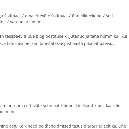
ga šotimaal
/
oma ettevõte šotimaal
/
õnnelikteekond
/
šoti
ine
/
varane ärkamine
len teisipäeviti uue blogipostituse kirjutanud ja täna hommikul, kui
va tähistasime (siin tähistatakse just aasta pikimat päeva…
utamine
/
oma ettevõte šotimaal
/
õnnelikteekond
/
postkaardid
kolimine
mine aeg. Kõik need pöidlahoidmised tasusid ära! Päriselt ka. Ühe