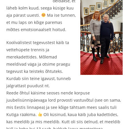
öeldakse, et
läheb kolm kuud, seega küsige kuu
aja pärast uuesti.
Ma ise tunnen,
et mu laps on kõige paremas
mõttes emotsionaalselt hoitud.
Koolivälistest tegevustest käib ta
vettehüpete trennis ja
merekadettides. Mõlemad
meeldivad väga ja otsime praegu
tegevust ka teisteks õhtuteks.
Kurdab siin teine igavust, tunneb
jalgrattast puudust nt.
Reede õhtul käisime seoses nende korpuse
juubelisünnipäevaga lord provosti vastuvõtul (see on sama,
mis Eestis linnapea) ja see kõige tähtsam mees saalis tuli
Kutiga rääkima.
Oli küsinud, kaua käib juba kadettides,
kas meeldib ja mis meeldib. Kutt oli siis öelnud, et meeldib
küll ja kohe kui 13 saab, hakkab laeva mootoritega