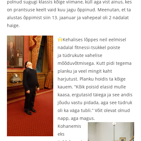
polnud sugugi klassis kõige viimane, küll aga vist ainus, kes
on prantsuse keelt vaid kuu jagu õppinud. Meenutan, et ta
alustas õppimist siin 13. jaanuar ja vahepeal oli 2 nädalat
haige.
Kehalises lõppes neil eelmisel
nädalal fitnessi-tsükkel poiste
ja
tüdrukute vahelise
mõõduvõtmisega. Kutt pidi tegema
planku ja veel mingit kaht
harjutust. Planku hoidis ta kõige
kauem. “Kõik poisid elasid mulle
kaasa, ergutasid täiega ja see andis
jõudu vastu pidada, aga see tüdruk
oli ka väga tubli.” Võit olevat olnud
napp, aga magus.
Kohanemis
eks