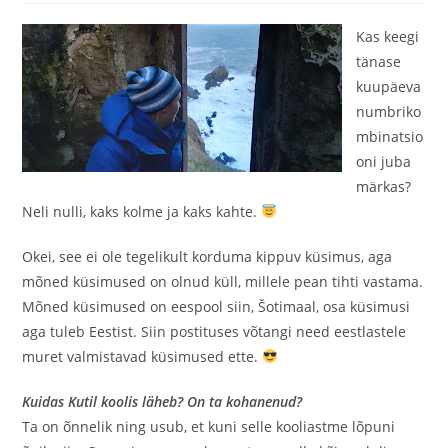
Kas keegi
tänase
kuupäeva
numbriko
mbinatsio
oni juba
märkas?
Neli nulli, kaks kolme ja kaks kahte.
Okei, see ei ole tegelikult korduma kippuv küsimus, aga
mõned küsimused on olnud küll, millele pean tihti vastama.
Mõned küsimused on eespool siin, Šotimaal, osa küsimusi
aga tuleb Eestist. Siin postituses võtangi need eestlastele
muret valmistavad küsimused ette.
Kuidas Kutil koolis läheb? On ta kohanenud?
Ta on õnnelik ning usub, et kuni selle kooliastme lõpuni