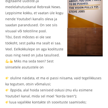
digitaalne uudiste-ja
meelelahutuskanal Rebreak News.
Leppisime kokku, et vaatan üle kogu
nende Youtube’i kanalis oleva ja
saadan parandused. On see siis
visuaal või tekstiline pool.
Tõsi, Eesti mõistes ei ole see
töökoht, sest palka ma sealt ei saa.
Veel. Eelkokkulepe on aga koolituste
osas ning need on juba tasulised.
Miks ma seda teen? Sest
siinsetele asutustele on
oluline näidata, et ma ei passi niisama, vaid tegelikkuses
ka tegutsen, otsin võimalusi;
õppida, alal hoida seniseid oskusi (mu elu esimene
Youtube’i kanal, mida sel moel “korda teen”);
luua vajalikke kontakte sh soovituste saamiseks;