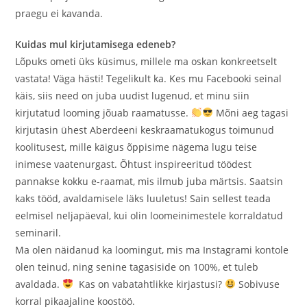
praegu ei kavanda.
Kuidas mul kirjutamisega edeneb?
Lõpuks ometi üks küsimus, millele ma oskan konkreetselt
vastata! Väga hästi! Tegelikult ka. Kes mu Facebooki seinal
käis, siis need on juba uudist lugenud, et minu siin
kirjutatud looming jõuab raamatusse.
Mõni aeg tagasi
kirjutasin ühest Aberdeeni keskraamatukogus toimunud
koolitusest, mille käigus õppisime nägema lugu teise
inimese vaatenurgast. Õhtust inspireeritud töödest
pannakse kokku e-raamat, mis ilmub juba märtsis. Saatsin
kaks tööd, avaldamisele läks luuletus! Sain sellest teada
eelmisel neljapäeval, kui olin loomeinimestele korraldatud
seminaril.
Ma olen näidanud ka loomingut, mis ma Instagrami kontole
olen teinud, ning senine tagasiside on 100%, et tuleb
avaldada.
Kas on vabatahtlikke kirjastusi?
Sobivuse
korral pikaajaline koostöö.