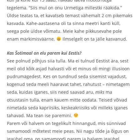
tegelema. “Siis mul on onu Urmetiga millestki rääkida.”
Üldse teatas ta, et kavatseb temast vähemalt 2 cm pikemaks
kasvada. Kahe-aastasena oli ta sinna meetri kanti küll,
seega pole üldse võimatu. Meie kahe pikkusevahe pole
enam märkimisväärne.
Ilmselgelt on ta jälle kasvanud.
Kas Šotimaal on elu parem kui Eestis?
See polnud põhjus siia tulla. Ma ei tulnud Eestist ära, sest
meil olid kõik asjad halvasti või et minus oli mingi illusioon
pudrumägedest. Kes on tundnud seda sisemist vajadust,
kogenud seda meeli haaravat tahet, rahutust – nimetagem
seda, kuidas iganes, siis need saavad aru,
miks
ma
otsustasin tulla, enam kauem mitte oodata. Teised võivad
nimetada seda kapriisiks, keskeakriisiks või milleks iganes
tahavad. Ma tean ise paremini.
Parem või halvem on tegelikult hinnangud, mis sünnivad
samamoodi mõtetest meie peas. Nii nagu tõde ja õigus on
igaühel oma, on samamoodi parem ja halvem igaühel