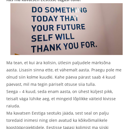
Ma tean, et kui ära kolisin, ütlesin paljudele märksõna
aasta. Lisasin sinna ette, et vähemalt aasta. Praegu pole me
olnud siin kolme kuudki. Kahe päeva pärast saab 4 kuud
päevast, mil ma tegin päriselt otsuse siia tulla.
Seega – 4 kuud, seda enam aasta, on ühest küljest pikk,
teisalt väga lühike aeg, et mingeid lõplikke väiteid kivisse
raiuda.
Ma kavatsen Eestiga seotuks jääda, sest seal on palju
toredaid inimesi ning olen avatud ka kõikvõimalikele
koostööprojektidele. Eestisse tagasi kolimist ma siiski