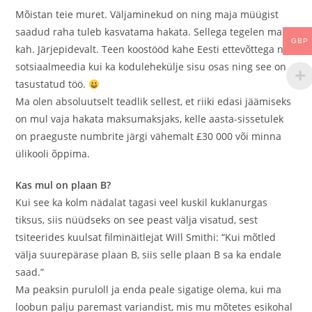
Mõistan teie muret. Väljaminekud on ning maja müügist
saadud raha tuleb kasvatama hakata. Sellega tegelen ma
GBP
kah. Järjepidevalt. Teen koostööd kahe Eesti ettevõttega nii
sotsiaalmeedia kui ka kodulehekülje sisu osas ning see on
tasustatud töö.
Ma olen absoluutselt teadlik sellest, et riiki edasi jäämiseks
on mul vaja hakata maksumaksjaks, kelle aasta-sissetulek
on praeguste numbrite järgi vähemalt £30 000 või minna
ülikooli õppima.
Kas mul on plaan B?
Kui see ka kolm nädalat tagasi veel kuskil kuklanurgas
tiksus, siis nüüdseks on see peast välja visatud, sest
tsiteerides kuulsat filminäitlejat Will Smithi: “Kui mõtled
välja suurepärase plaan B, siis selle plaan B sa ka endale
saad.”
Ma peaksin puruloll ja enda peale sigatige olema, kui ma
loobun palju paremast variandist, mis mu mõtetes esikohal