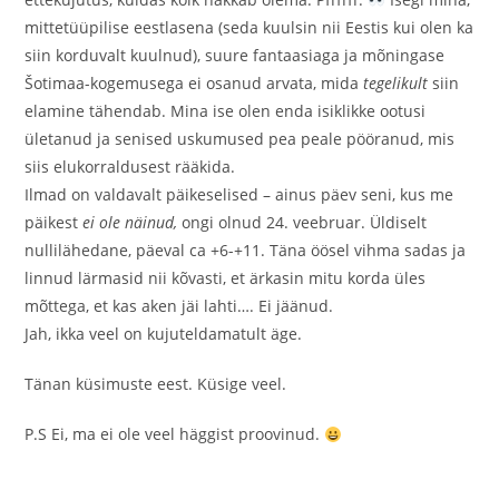
mittetüüpilise eestlasena (seda kuulsin nii Eestis kui olen ka
siin korduvalt kuulnud), suure fantaasiaga ja mõningase
Šotimaa-kogemusega ei osanud arvata, mida
tegelikult
siin
elamine tähendab. Mina ise olen enda isiklikke ootusi
ületanud ja senised uskumused pea peale pööranud, mis
siis elukorraldusest rääkida.
Ilmad on valdavalt päikeselised – ainus päev seni, kus me
päikest
ei ole näinud,
ongi olnud 24. veebruar. Üldiselt
nullilähedane, päeval ca +6-+11. Täna öösel vihma sadas ja
linnud lärmasid nii kõvasti, et ärkasin mitu korda üles
mõttega, et kas aken jäi lahti…. Ei jäänud.
Jah, ikka veel on kujuteldamatult äge.
Tänan küsimuste eest. Küsige veel.
P.S Ei, ma ei ole veel häggist proovinud.