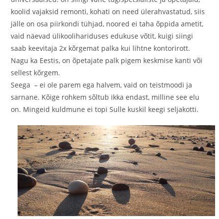
koolid vajaksid remonti, kohati on need ülerahvastatud, siis
jälle on osa piirkondi tühjad, noored ei taha õppida ametit,
vaid näevad ülikoolihariduses edukuse võtit, kuigi siingi
saab keevitaja 2x kõrgemat palka kui lihtne kontorirott.
Nagu ka Eestis, on õpetajate palk pigem keskmise kanti või
sellest kõrgem.
Seega – ei ole parem ega halvem, vaid on teistmoodi ja
sarnane. Kõige rohkem sõltub ikka endast, milline see elu
on. Mingeid kuldmune ei topi Sulle kuskil keegi seljakotti.