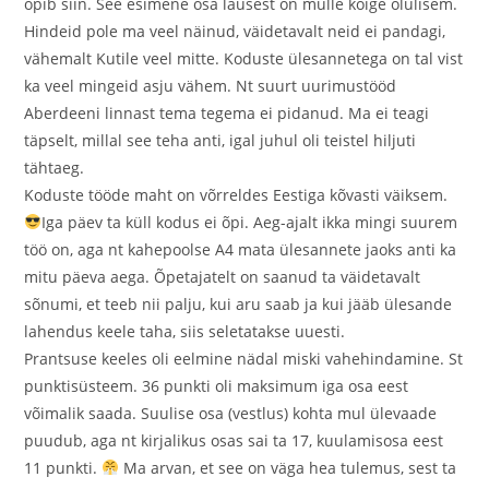
õpib siin. See esimene osa lausest on mulle kõige olulisem.
Hindeid pole ma veel näinud, väidetavalt neid ei pandagi,
vähemalt Kutile veel mitte. Koduste ülesannetega on tal vist
ka veel mingeid asju vähem. Nt suurt uurimustööd
Aberdeeni linnast tema tegema ei pidanud. Ma ei teagi
täpselt, millal see teha anti, igal juhul oli teistel hiljuti
tähtaeg.
Koduste tööde maht on võrreldes Eestiga kõvasti väiksem.
Iga päev ta küll kodus ei õpi. Aeg-ajalt ikka mingi suurem
töö on, aga nt kahepoolse A4 mata ülesannete jaoks anti ka
mitu päeva aega. Õpetajatelt on saanud ta väidetavalt
sõnumi, et teeb nii palju, kui aru saab ja kui jääb ülesande
lahendus keele taha, siis seletatakse uuesti.
Prantsuse keeles oli eelmine nädal miski vahehindamine. St
punktisüsteem. 36 punkti oli maksimum iga osa eest
võimalik saada. Suulise osa (vestlus) kohta mul ülevaade
puudub, aga nt kirjalikus osas sai ta 17, kuulamisosa eest
11 punkti.
Ma arvan, et see on väga hea tulemus, sest ta