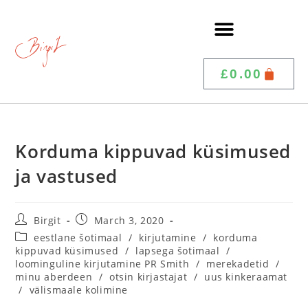
£
0.00
Korduma kippuvad küsimused
ja vastused
Birgit
March 3, 2020
eestlane šotimaal
/
kirjutamine
/
korduma
kippuvad küsimused
/
lapsega šotimaal
/
loominguline kirjutamine PR Smith
/
merekadetid
/
minu aberdeen
/
otsin kirjastajat
/
uus kinkeraamat
/
välismaale kolimine