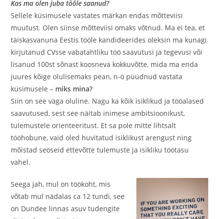
Kas ma olen juba tööle saanud?
Sellele küsimusele vastates märkan endas mõtteviisi
muutust. Olen siinse mõtteviisi omaks võtnud. Ma ei tea, et
täiskasvanuna Eestis tööle kandideerides oleksin ma kunagi
kirjutanud CVsse vabatahtliku töö saavutusi ja tegevusi või
lisanud 100st sõnast koosneva kokkuvõtte, mida ma enda
juures kõige olulisemaks pean, n-ö püüdnud vastata
küsimusele –
miks mina?
Siin on see väga oluline. Nagu ka kõik isiklikud ja tööalased
saavutused, sest see näitab inimese ambitsioonikust,
tulemustele orienteeritust. Et sa pole mitte lihtsalt
tööhobune, vaid oled huvitatud isiklikust arengust ning
mõistad seoseid ettevõtte tulemuste ja isikliku töötasu
vahel.
Seega jah, mul on töökoht, mis
võtab mul nädalas ca 12 tundi, see
on Dundee linnas asuv tudengite