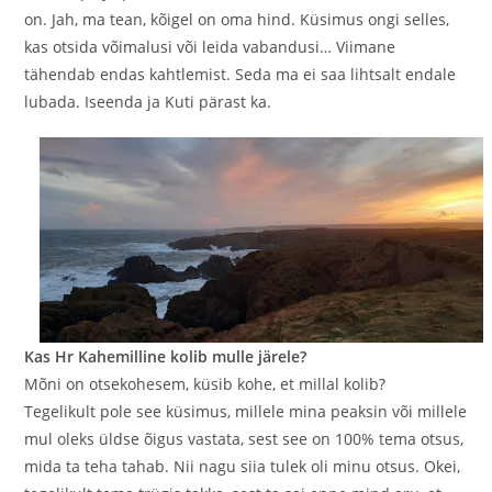
on. Jah, ma tean, kõigel on oma hind. Küsimus ongi selles,
kas otsida võimalusi või leida vabandusi… Viimane
tähendab endas kahtlemist. Seda ma ei saa lihtsalt endale
lubada. Iseenda ja Kuti pärast ka.
Kas Hr Kahemilline kolib mulle järele?
Mõni on otsekohesem, küsib kohe, et millal kolib?
Tegelikult pole see küsimus, millele mina peaksin või millele
mul oleks üldse õigus vastata, sest see on 100% tema otsus,
mida ta teha tahab. Nii nagu siia tulek oli minu otsus. Okei,