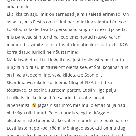
omamoodi.
Eks ikka on asju, mis on sarnased ja mis täiesti erinevad. On
aspekte, mis Eestis on justkui paremini korraldatud (nt soe
koolilõuna lastel tasuta, personaliotsingu süsteem) ja seda,
mis panevad siin tundma, et oleme hoitud (kasvõi varem
mainitud ravimite teema, tasuta koduhooldus eakatele, KOV
korraldatud juriidiline nõustamine).
Nädalavahetusel tuli kohalikega just koolisüsteemist juttu
ning siin pidi suur murekoht olema see, et Šoti kooliharidus
on liiga akadeemiline, väga kiidetakse Soome jt
Skandinaaviariikide süsteemi. NIng et PISA testid ka
tõestavad, et sealne süsteem parem. Et siin liiga palju
koolikatseid, koduseid ülesandeid ja vähe loovat
lähenemist.
Jagasin siis infot, mis mul olemas oli ja nad
olid väga üllatunud. Pole ju uudis seegi, et kõrgete
akadeemiliste tulemuste kõrval on mündi teise poolena n-ö
Eesti laste napp koolirõõm. Mõningad aspektid on muidugi
universaalsed: on siingi vähe tugispetsialiste ja õpetajaid,