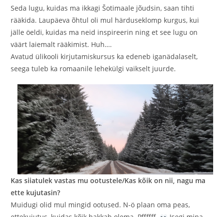
Seda lugu, kuidas ma ikkagi Šotimaale jõudsin, saan tihti
rääkida. Laupäeva õhtul oli mul härduseklomp kurgus, kui
jälle öeldi, kuidas ma neid inspireerin ning et see lugu on
väärt laiemalt rääkimist. Huh….
Avatud ülikooli kirjutamiskursus ka edeneb iganädalaselt,
seega tuleb ka romaanile lehekülgi vaikselt juurde.
Kas siiatulek vastas mu ootustele/Kas kõik on nii, nagu ma
ette kujutasin?
Muidugi olid mul mingid ootused. N-ö plaan oma peas,
ettekujutus, kuidas kõik hakkab olema. Pffffff.
Isegi mina,