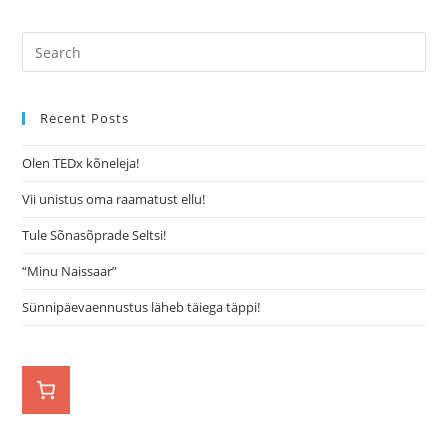
Recent Posts
Olen TEDx kõneleja!
Vii unistus oma raamatust ellu!
Tule Sõnasõprade Seltsi!
“Minu Naissaar”
Sünnipäevaennustus läheb täiega täppi!