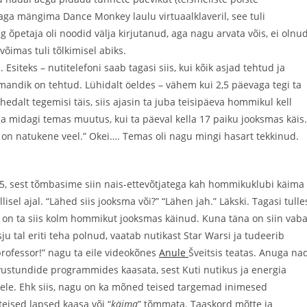
ga mängima Dance Monkey laulu virtuaalklaveril, see tuli
ng õpetaja oli noodid välja kirjutanud, aga nagu arvata võis, ei olnu
õimas tuli tõlkimisel abiks.
Esiteks – nutitelefoni saab tagasi siis, kui kõik asjad tehtud ja
lmandik on tehtud. Lühidalt öeldes – vähem kui 2,5 päevaga tegi ta
dalt tegemisi täis, siis ajasin ta juba teisipäeva hommikul kell
ga midagi temas muutus, kui ta päeval kella 17 paiku jooksmas käis.
mul on natukene veel.” Okei…. Temas oli nagu mingi hasart tekkinud.
15, sest tõmbasime siin nais-ettevõtjatega kah hommikuklubi käima
lisel ajal. “Lähed siis jooksma või?” “Lähen jah.” Läkski. Tagasi tulle
n ta siis kolm hommikut jooksmas käinud. Kuna täna on siin vab
asju tal eriti teha polnud, vaatab nutikast Star Warsi ja tudeerib
professor!” nagu ta eile videokõnes
Anule
Šveitsis teatas. Anuga na
vustundide programmides kaasata, sest Kuti nutikus ja energia
ele. Ehk siis, nagu on ka mõned teised targemad inimesed
teised lapsed kaasa või “
käima
” tõmmata. Taaskord mõtte ja