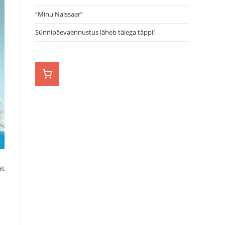
“Minu Naissaar”
Sünnipäevaennustus läheb täiega täppi!
at