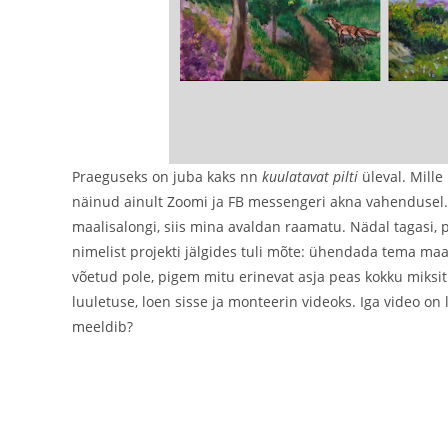
Praeguseks on juba kaks nn
kuulatavat pilti
üleval. Mille
näinud ainult Zoomi ja FB messengeri akna vahendusel.
maalisalongi, siis mina avaldan raamatu. Nädal tagasi,
nimelist projekti jälgides tuli mõte: ühendada tema maa
võetud pole, pigem mitu erinevat asja peas kokku miksitu
luuletuse, loen sisse ja monteerin videoks. Iga video o
meeldib?