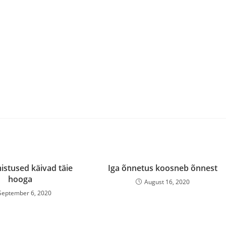
istused käivad täie
Iga õnnetus koosneb õnnest
hooga
August 16, 2020
September 6, 2020