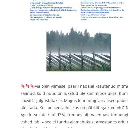
Ma olen viimasel paaril nädalal kasutanud mitme
saanud, kuid nüüd on lükatud üle kommipoe ukse. Kümned
soovid,” julgustatakse. Magus lõhn ning värvilised pabe
alustada. Kus on see vahe, kus on pähklitega kommid? N
Aga lutsukate riiulid? Vat umbes nii ma ennast tunneng
vahed läbi – see ei tundu ajamahukust arvestades eriti 