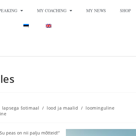
PEAKING
MY COACHING
MY NEWS
SHOP
les
lapsega šotimaal
/
lood ja maalid
/
loominguline
ine
Su peas on nii palju mõtteid!”