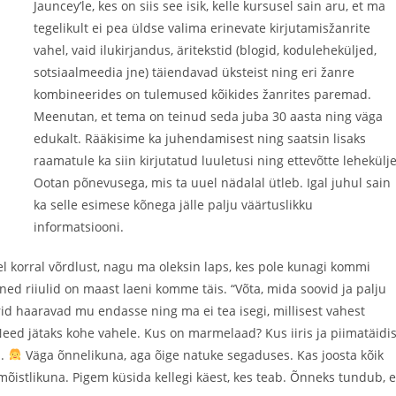
Jauncey’le, kes on siis see isik, kelle kursusel sain aru, et ma
tegelikult ei pea üldse valima erinevate kirjutamisžanrite
vahel, vaid ilukirjandus, äritekstid (blogid, koduleheküljed,
sotsiaalmeedia jne) täiendavad üksteist ning eri žanre
kombineerides on tulemused kõikides žanrites paremad.
Meenutan, et tema on teinud seda juba 30 aasta ning väga
edukalt. Rääkisime ka juhendamisest ning saatsin lisaks
raamatule ka siin kirjutatud luuletusi ning ettevõtte lehekülje
Ootan põnevusega, mis ta uuel nädalal ütleb. Igal juhul sain
ka selle esimese kõnega jälle palju väärtuslikku
informatsiooni.
l korral võrdlust, nagu ma oleksin laps, kes pole kunagi kommi
 riiulid on maast laeni komme täis. “Võta, mida soovid ja palju
rid haaravad mu endasse ning ma ei tea isegi, millisest vahest
eed jätaks kohe vahele. Kus on marmelaad? Kus iiris ja piimatäidi
i.
Väga õnnelikuna, aga õige natuke segaduses. Kas joosta kõik
mõistlikuna. Pigem küsida kellegi käest, kes teab. Õnneks tundub, e