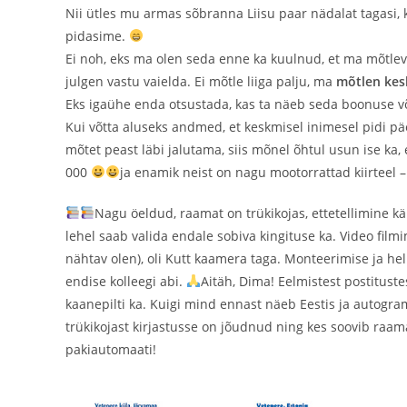
Nii ütles mu armas sõbranna Liisu paar nädalat tagasi,
pidasime.
Ei noh, eks ma olen seda enne ka kuulnud, et ma mõtleva
julgen vastu vaielda. Ei mõtle liiga palju, ma
mõtlen ke
Eks igaühe enda otsustada, kas ta näeb seda boonuse 
Kui võtta aluseks andmed, et keskmisel inimesel pidi pä
mõtet peast läbi jalutama, siis mõnel õhtul usun ise ka,
000
ja enamik neist on nagu mootorrattad kiirteel 
Nagu öeldud, raamat on trükikojas, ettetellimine k
lehel saab valida endale sobiva kingituse ka. Video film
nähtav olen), oli Kutt kaamera taga. Monteerimise ja he
endise kolleegi abi.
Aitäh, Dima! Eelmistest postitustes
kaanepilti ka. Kuigi mind ennast näeb Eestis ja autogra
trükikojast kirjastusse on jõudnud ning kes soovib raam
pakiautomaati!