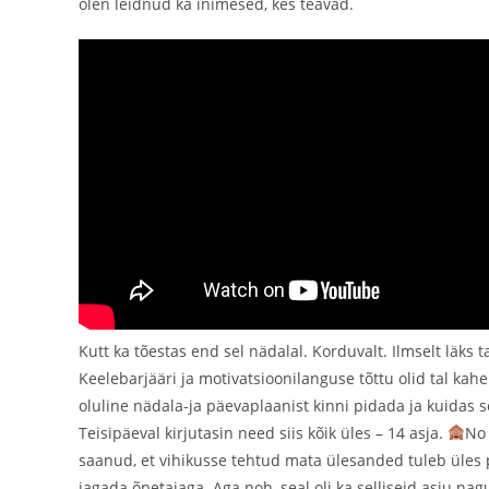
olen leidnud ka inimesed, kes teavad.
Kutt ka tõestas end sel nädalal. Korduvalt. Ilmselt läks 
Keelebarjääri ja motivatsioonilanguse tõttu olid tal ka
oluline nädala-ja päevaplaanist kinni pidada ja kuidas s
Teisipäeval kirjutasin need siis kõik üles – 14 asja.
No 
saanud, et vihikusse tehtud mata ülesanded tuleb üles p
jagada õpetajaga. Aga noh, seal oli ka selliseid asju na