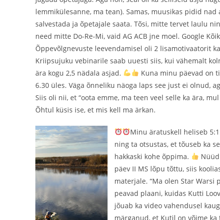
lemmikülesanne, ma tean). Samas, muusikas pidid nad a
salvestada ja õpetajale saata. Tõsi, mitte tervet laulu ni
need mitte Do-Re-Mi, vaid AG ACB jne moel. Google Kõikv
Õppevõlgnevuste leevendamisel oli 2 lisamotivaatorit ka. 
Kriipsujuku vebinarile saab uuesti siis, kui vähemalt ko
ära kogu 2,5 nädala asjad.
Kuna minu päevad on tihe
6.30 üles. Väga õnneliku näoga laps see just ei olnud, a
Siis oli nii, et “oota emme, ma teen veel selle ka ära, 
Õhtul küsis ise, et mis kell ma ärkan.
Minu äratuskell heliseb 5:
ning ta otsustas, et tõuseb ka sel
hakkaski kohe õppima.
Nüüd o
päev II MS lõpu tõttu, siis kooli
materjale. “Ma olen Star Warsi 
peavad plaani, kuidas Kutti Loo
jõuab ka video vahendusel kaug
märganud, et Kutil on võime ka 