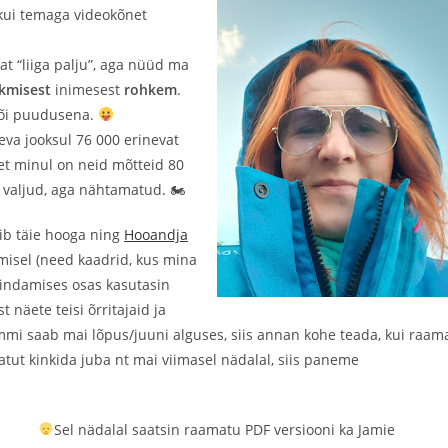
 kui temaga videokõnet
t “liiga palju”, aga nüüd ma
skmisest
inimesest
rohkem
.
või puudusena.
eva jooksul 76 000 erinevat
 et minul on neid mõtteid 80
– valjud, aga nähtamatud. 🏍
äib täie hooga ning
Hooandja
imisel (need kaadrid, kus mina
lindamises osas kasutasin
t näete teisi õrritajaid ja
mmi saab mai lõpus/juuni alguses, siis annan kohe teada, kui raam
atut kinkida juba nt mai viimasel nädalal, siis paneme
Sel nädalal saatsin raamatu PDF versiooni ka Jamie