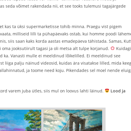
das seda võimet rakendada nii, et see tooks tulemusi tagajärgede
t kas ta üksi supermarketisse tohib minna. Praegu vist pigem
 vaata, milliseid lilli ta pühapäevaks ostab, kui homme poodi lähem
nis, siis saan kaks korda aastas emadepäeva tähistada. Samas, Kut
i oma jooksutiirult tagasi ja oli metsa alt tulpe korjanud.
Kuidagi
ed ka. Vanasti mulle ei meeldinud lõikelilled. Ei meeldinud see
liiga palju näinud videosid, kuidas ära visatakse lilled, mida keeg
nt allahinnatud, ja toome need koju. Pikendades sel moel nende elui
ord varem juba ütles, siis mul on loovus lahti läinud.
Lood ja