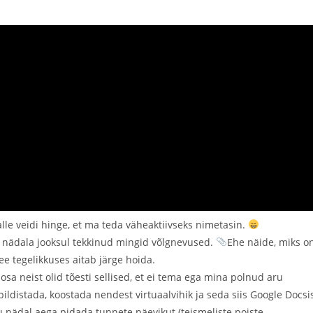
talle veidi hinge, et ma teda väheaktiivseks nimetasin.
he nädala jooksul tekkinud mingid võlgnevused.
Ehe näide, miks o
ee tegelikkuses aitab järge hoida.
osa neist olid tõesti sellised, et ei tema ega mina polnud aru
ildistada, koostada nendest virtuaalvihik ja seda siis Google Docsi
gu nädal aega pidada tunnete päevikut (teismeliste poiste