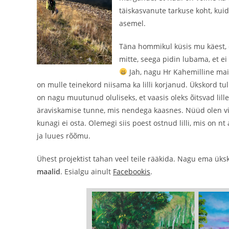
täiskasvanute tarkuse koht, kui
asemel.
Täna hommikul küsis mu käest, e
mitte, seega pidin lubama, et ei
Jah, nagu Hr Kahemilline mai
on mulle teinekord niisama ka lilli korjanud. Ükskord tul
on nagu muutunud oluliseks, et vaasis oleks õitsvad lill
äraviskamise tunne, mis nendega kaasnes. Nüüd olen vist 
kunagi ei osta. Olemegi siis poest ostnud lilli, mis on 
ja luues rõõmu.
Ühest projektist tahan veel teile rääkida. Nagu ema üksk
maalid
. Esialgu ainult
Facebookis
.