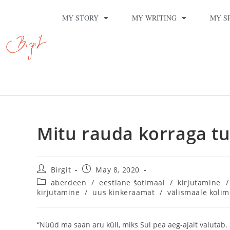
MY STORY
MY WRITING
MY S
Mitu rauda korraga tu
Birgit
May 8, 2020
aberdeen
/
eestlane šotimaal
/
kirjutamine
/
kirjutamine
/
uus kinkeraamat
/
välismaale kolim
“Nüüd ma saan aru küll, miks Sul pea aeg-ajalt valutab. 