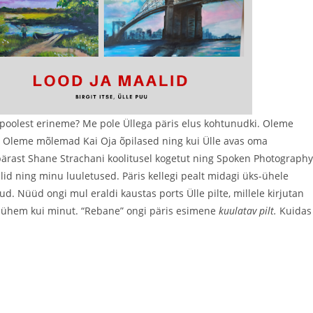
 poolest erineme? Me pole Üllega päris elus kohtunudki. Oleme
 Oleme mõlemad Kai Oja õpilased ning kui Ülle avas oma
 pärast Shane Strachani koolitusel kogetut ning Spoken Photography
lid ning minu luuletused. Päris kellegi pealt midagi üks-ühele
d. Nüüd ongi mul eraldi kaustas ports Ülle pilte, millele kirjutan
n lühem kui minut. “Rebane” ongi päris esimene
kuulatav pilt.
Kuidas