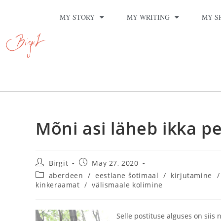
MY STORY
MY WRITING
MY S
Mõni asi läheb ikka p
Birgit
May 27, 2020
aberdeen
/
eestlane šotimaal
/
kirjutamine
/
kinkeraamat
/
välismaale kolimine
Selle postituse alguses on siis