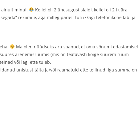
 ainult minul.
Kellel oli 2 ühesugust slaidi, kellel oli 2 tk ära
segada” režiimile, aga millegipärast tuli ikkagi telefonikõne läbi ja
teha.
Ma olen nüüdseks aru saanud, et oma sõnumi edastamisel
a suures arenemisruumis (mis on teatavasti kõige suurem ruum
einad või lagi ette tuleb.
idanud unistust täita ja/või raamatuid ette tellinud. Iga summa on