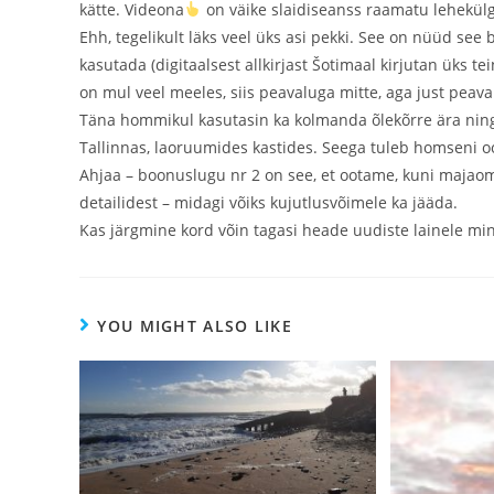
kätte. Videona
on väike slaidiseanss raamatu lehekül
Ehh, tegelikult läks veel üks asi pekki. See on nüüd se
kasutada (digitaalsest allkirjast Šotimaal kirjutan üks
on mul veel meeles, siis peavaluga mitte, aga just peaval
Täna hommikul kasutasin ka kolmanda õlekõrre ära ning
Tallinnas, laoruumides kastides. Seega tuleb homseni 
Ahjaa – boonuslugu nr 2 on see, et ootame, kuni majaoma
detailidest – midagi võiks kujutlusvõimele ka jääda.
Kas järgmine kord võin tagasi heade uudiste lainele m
YOU MIGHT ALSO LIKE