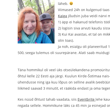
läheb.
Viimased 24h on kulgenud taas 
Kaiga
jõudsin juba veidi närvi 
1) äpp ei hakanud telefonis töö
2) logisin siva arvuti kaudu sis
3) Kui Kai avastas, et tal on mik
olin toas).
Ja noh, esialgu oli planeeritud 
500, seega tulemus oli suurepärane. Alati saab muidug
Täna hommikul oli veel üks otseülekandena promoüritus
õhtul kelle 22 Eesti aja järgi. Kuulun Kirde-Šotimaa nais
ühendusse ning iga kuu lõpus on selline avalik (veebi)üri
liikmed saavad 3 minutit, et rääkida endast ja oma tege
Kes nüüd õhtust tahab vaadata, siis
Eventbrite
lehe kau
regada sellele. Hommikune läks ca 45 min ja esinejad on