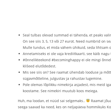
Seal tulbas olevad summad ei tähenda, et peaks valim
On see siis 3, 5, 13 või 27 eurot. Need numbrid on se
Mulle tundus, et mida vähem ühikuid, seda lihtsam o
Annetamiseks ei ole vaja krediitkaarti, see käib nag
#õnnelikteekond #becominghappy ei ole mingi õnneli
klišeed elutõdedest.
Mis see siis on? See raamat ühendab looduse ja mõtte
sügavmõtteline, julgustav ja rahustav lugemine.
Pole olemas lõplikku nimekirja asjadest, mis meid igav
koostame. See nimekiri muutub koos meiega.
Huh, ma loodan, et nüüd sai selgemaks..
Raamat jõua
seega saavad ka need, kes on neljapäeva hommikuks Koe