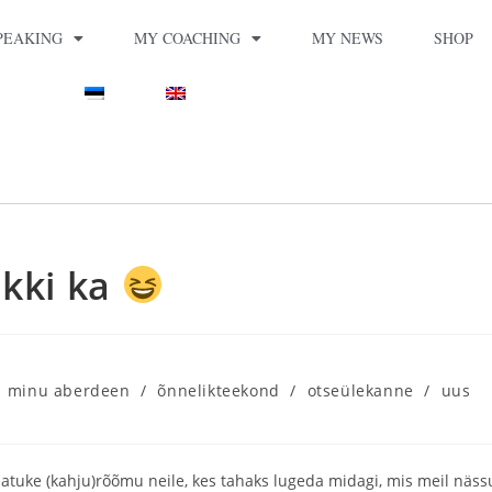
PEAKING
MY COACHING
MY NEWS
SHOP
ekki ka
minu aberdeen
/
õnnelikteekond
/
otseülekanne
/
uus
 natuke (kahju)rõõmu neile, kes tahaks lugeda midagi, mis meil näss