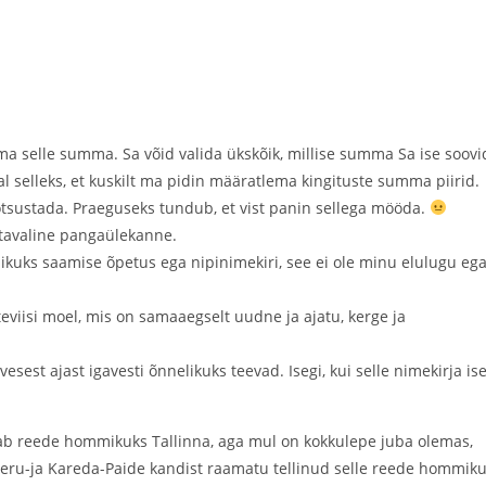
a selle summa. Sa võid valida ükskõik, millise summa Sa ise soovi
al selleks, et kuskilt ma pidin määratlema kingituste summa piirid.
tsustada. Praeguseks tundub, et vist panin sellega mööda.
u tavaline pangaülekanne.
kuks saamise õpetus ega nipinimekiri, see ei ole minu elulugu eg
viisi moel, mis on samaaegselt uudne ja ajatu, kerge ja
esest ajast igavesti õnnelikuks teevad. Isegi, kui selle nimekirja is
b reede hommikuks Tallinna, aga mul on kokkulepe juba olemas,
ru-ja Kareda-Paide kandist raamatu tellinud selle reede hommiku