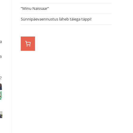
“Minu Naissaar”
Sünnipäevaennustus läheb täiega täppi!
ma
a