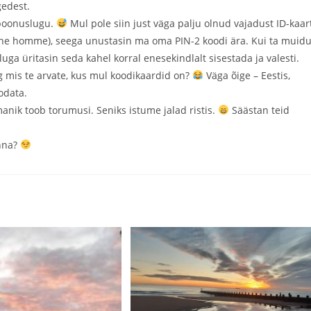
gedest.
e boonuslugu.
Mul pole siin just väga palju olnud vajadust ID-kaar
 teine homme), seega unustasin ma oma PIN-2 koodi ära. Kui ta muid
uga üritasin seda kahel korral enesekindlalt sisestada ja valesti.
 mis te arvate, kus mul koodikaardid on?
Väga õige – Eestis,
oodata.
nik toob torumusi. Seniks istume jalad ristis.
Säästan teid
inna?