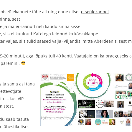
otseülekannete tähe all ning enne eilset
otseülekannet
minna, sest
le ja ma ei saanud neti kaudu sinna sisse;
se, siis ei kuulnud Kai’d ega leidnud ka kõrvaklappe.
ker väljas, siis tulid sääsed välja (Viljandis, mitte Aberdeenis, sest 
15-20 minutit, aga lõpuks tuli 40 kanti. Vaatajaid on ka praeguseks c
i paremini.
 ja sama asi täna
-ettevõtjate
tus, kus VIP-
mistest.
du saab tasuta
 tähestikulises