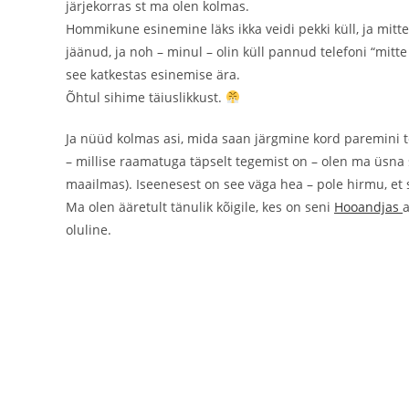
järjekorras st ma olen kolmas.
Hommikune esinemine läks ikka veidi pekki küll, ja mitte
jäänud, ja noh – minul – olin küll pannud telefoni “mitte 
see katkestas esinemise ära.
Õhtul sihime täiuslikkust.
Ja nüüd kolmas asi, mida saan järgmine kord paremini 
– millise raamatuga täpselt tegemist on – olen ma üsn
maailmas). Iseenesest on see väga hea – pole hirmu, et s
Ma olen ääretult tänulik kõigile, kes on seni
Hooandjas
a
oluline.