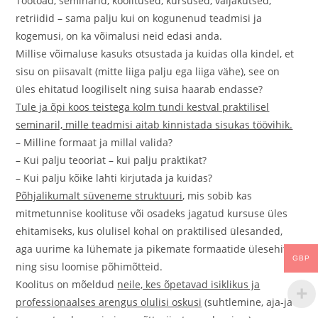
Töötoad, seminarid, koolitused, kursused, väljakutsed,
retriidid – sama palju kui on kogunenud teadmisi ja
kogemusi, on ka võimalusi neid edasi anda.
Millise võimaluse kasuks otsustada ja kuidas olla kindel, et
sisu on piisavalt (mitte liiga palju ega liiga vähe), see on
üles ehitatud loogiliselt ning suisa haarab endasse?
Tule ja õpi koos teistega kolm tundi kestval praktilisel
seminaril, mille teadmisi aitab kinnistada sisukas töövihik.
– Milline formaat ja millal valida?
– Kui palju teooriat – kui palju praktikat?
– Kui palju kõike lahti kirjutada ja kuidas?
Põhjalikumalt süveneme struktuuri
, mis sobib kas
mitmetunnise koolituse või osadeks jagatud kursuse üles
ehitamiseks, kus olulisel kohal on praktilised ülesanded,
aga uurime ka lühemate ja pikemate formaatide ülesehitust
GBP
ning sisu loomise põhimõtteid.
Koolitus on mõeldud
neile, kes õpetavad isiklikus ja
professionaalses arengus olulisi oskusi
(suhtlemine, aja-ja