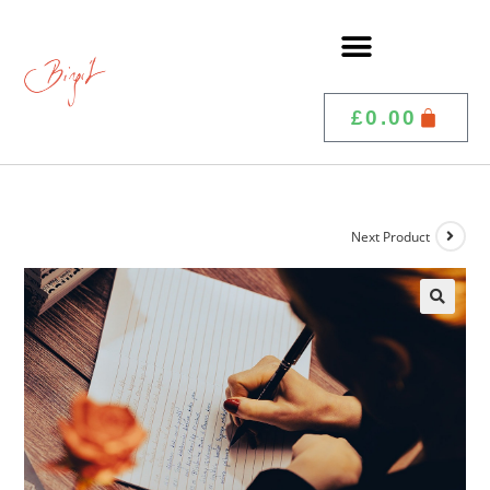
£
0.00
Next Product