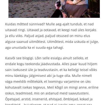
Kuidas mõtted sünnivad? Mulle aeg-ajalt tundub, et nad
uitavad ringi. Uitavad ja ootavad, et keegi nad üles korjaks
ja ellu viiks. Paljud asjad, paljud otsused on minu elus
alguse saanud uitmõttest. Uitmõttest, mida uskuda ei julge,
aga unustada ka ei suuda ega tahagi.
Kasvõi see blogigi. Lõin selle esialgu ainult selleks, et
endale kogu teekonda jäädvustada. Alles paar kuud hiljem
sain isekusest üle ja teadvustasin, et ka kellelgi teisel võiks
minu käekäigu jälgimisest abi ja tuge olla. Mulle nimelt
väga meeldib mõttekäik, et loomingu varjamine on üks
kohutavalt isekas tegevus. Meil kõigil on mingi anne, eriline
oskus, teadmised, mis on aidanud meid saavutusteni.
Õpetajad, arstid, insenerid, ehitajad, õmblejad, kokad ja
kondiitrid – kujutlegem, et nad ei jagaks oma annet ega