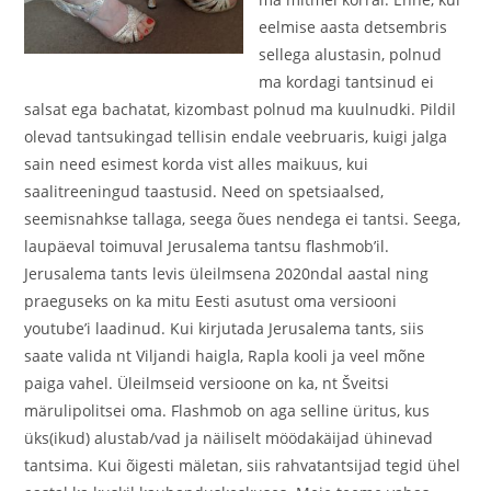
eelmise aasta detsembris
sellega alustasin, polnud
ma kordagi tantsinud ei
salsat ega bachatat, kizombast polnud ma kuulnudki. Pildil
olevad tantsukingad tellisin endale veebruaris, kuigi jalga
sain need esimest korda vist alles maikuus, kui
saalitreeningud taastusid. Need on spetsiaalsed,
seemisnahkse tallaga, seega õues nendega ei tantsi. Seega,
laupäeval toimuval Jerusalema tantsu flashmob’il.
Jerusalema tants levis üleilmsena 2020ndal aastal ning
praeguseks on ka mitu Eesti asutust oma versiooni
youtube’i laadinud. Kui kirjutada Jerusalema tants, siis
saate valida nt Viljandi haigla, Rapla kooli ja veel mõne
paiga vahel. Üleilmseid versioone on ka, nt Šveitsi
märulipolitsei oma. Flashmob on aga selline üritus, kus
üks(ikud) alustab/vad ja näiliselt möödakäijad ühinevad
tantsima. Kui õigesti mäletan, siis rahvatantsijad tegid ühel