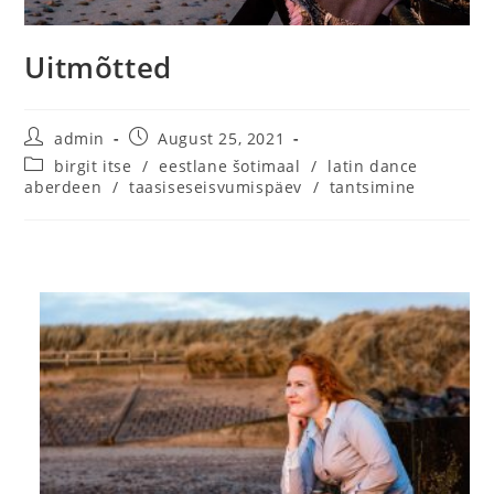
Uitmõtted
admin
August 25, 2021
birgit itse
/
eestlane šotimaal
/
latin dance
aberdeen
/
taasiseseisvumispäev
/
tantsimine