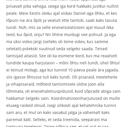
piisavalt pika vahega, seega iga kord hakkaks justkui nullist
peale. Meie Eestis oleku ajal viskas Daniel aga õhku, et kes
lõpuni ise ära õpib ja veatult ette tantsib, saab kaks tasuta
tundi. Noh, mis sa selle eneseisolatsiooni ajal muud ikka
teed, kui õpid, onju? Nii lihtne muidugi see polnud. Ja ega
ma üksi video järgi (selleks oli teine video, kus samme
seletati) polekski suutnud seda selgeks saada. Teised
tantsijad aitasid. See oli ka esimene kord, kus ma reaalselt
tundide kaupa harjutasin – mõni õhtu neli tundi, ühel õhtul
ei teinud midagi, aga kui tunnid 10 päeva peale ära jagada,
siis igasse õhtusse tuli kaks tundi. Oli pisaraid, meeleheite
ja vihapisaraid, mõtteid tantsimisele üldse joon alla
tõmmata, oli enesehaletsuspidusid, kuid sõprade abiga sain
hakkama! Selgeks sain. Koordinatsiooniharjutused on mulle
eluaeg rasked olnud, isegi ülikooli ajal kehatehnika tunnis
sain aru, et mul on kaks vasakut jalga ja vähemalt kaks
paremat kätt. Selleks, et seda treenida, seepärast ma
tantsuga tegelengi. Teine põhjus see, et sel ajal ei saa