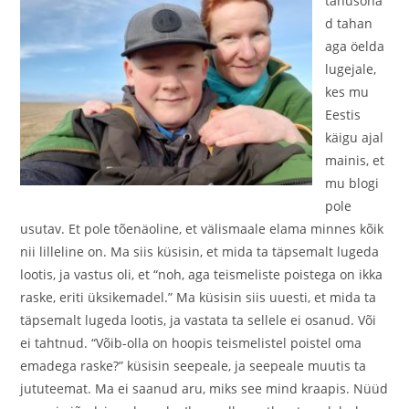
tänusõna
d tahan
aga öelda
lugejale,
kes mu
Eestis
käigu ajal
mainis, et
mu blogi
pole
usutav. Et pole tõenäoline, et välismaale elama minnes kõik
nii lilleline on. Ma siis küsisin, et mida ta täpsemalt lugeda
lootis, ja vastus oli, et “noh, aga teismeliste poistega on ikka
raske, eriti üksikemadel.” Ma küsisin siis uuesti, et mida ta
täpsemalt lugeda lootis, ja vastata ta sellele ei osanud. Või
ei tahtnud. “Võib-olla on hoopis teismelistel poistel oma
emadega raske?” küsisin seepeale, ja seepeale muutis ta
jututeemat. Ma ei saanud aru, miks see mind kraapis. Nüüd