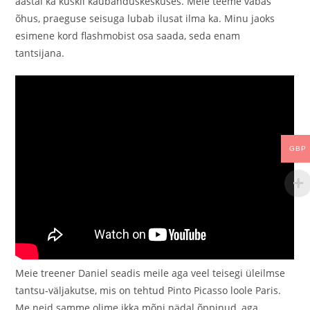
aastal ka kuskil kaubanduskeskuses. Meie teeme vabas
õhus, praeguse seisuga lubab ilusat ilma ka. Minu jaoks
esimene kord flashmobist osa saada, seda enam
tantsijana.
GBP
Meie treener Daniel seadis meile aga veel teisegi üleilmse
tantsu-väljakutse, mis on tehtud Pinto Picasso loole Paris.
Me neid samme olime ikka mõni nädal õppinud, aga