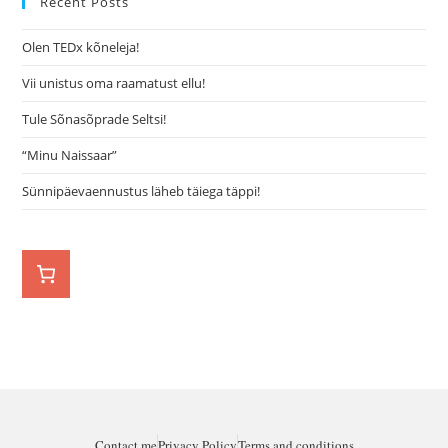
Recent Posts
Olen TEDx kõneleja!
Vii unistus oma raamatust ellu!
Tule Sõnasõprade Seltsi!
“Minu Naissaar”
Sünnipäevaennustus läheb täiega täppi!
Contact me
Privacy Policy
Terms and conditions