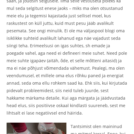
saan, ja jõudsin selgusele. Ilma selle vestluseta poleks ka
mul seda selgitust enese jaoks – miks ma olen otsustanud
meie elu ja tegemisi kajastada just sellisel moel, kus
raskustest on küll juttu, kuid must pesu jääb avalikult
pesemata. See ongi minulik. Ei ole ma väljaspool blogi oma
isiklikke suhteid avalikult lahanud ega näe vajadust seda
siingi teha. Erimeelsusi on igas suhtes, sh emade ja
poegade vahel, aga need ei defineeri meie suhet. Need pole
meie suhte igapäev (aitäh, õde, et selle mõtteni aitasid) ja
ma ei näe põhjust võimendada vähemust. Pealegi, ma olen
veendumusel, et millele oma elus rõhku paned ja energiat
annad, seda oma ellu rohkem saad ka. Ehk siis, kui kirjutada
pidevalt probleemidest, siis neid tuleb juurde, sest
hakkame märkama detaile. Kui aga märgata ja jäädvustada
head elus, siis positiivse oskaal kindlasti suureneb, sest me
lihtsalt ei lase negatiivsel end häirida.
Tantsimist olen maininud
ma mitmel korral. Enne, kui