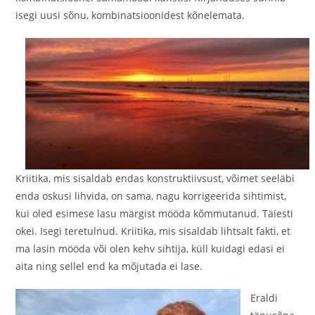
isegi uusi sõnu, kombinatsioonidest kõnelemata.
Kriitika, mis sisaldab endas konstruktiivsust, võimet seeläbi
enda oskusi lihvida, on sama, nagu korrigeerida sihtimist,
kui oled esimese lasu märgist mööda kõmmutanud. Täiesti
okei. Isegi teretulnud. Kriitika, mis sisaldab lihtsalt fakti, et
ma lasin mööda või olen kehv sihtija, küll kuidagi edasi ei
aita ning sellel end ka mõjutada ei lase.
Eraldi