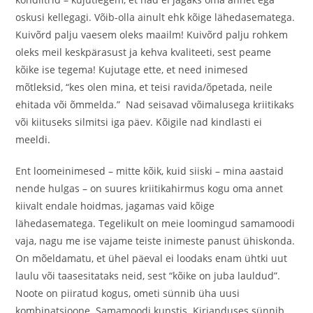
oskusi kellegagi. Võib-olla ainult ehk kõige lähedasematega.
Kuivõrd palju vaesem oleks maailm! Kuivõrd palju rohkem
oleks meil keskpärasust ja kehva kvaliteeti, sest peame
kõike ise tegema! Kujutage ette, et need inimesed
mõtleksid, “kes olen mina, et teisi ravida/õpetada, neile
ehitada või õmmelda.” Nad seisavad võimalusega kriitikaks
või kiituseks silmitsi iga päev. Kõigile nad kindlasti ei
meeldi.
Ent loomeinimesed – mitte kõik, kuid siiski – mina aastaid
nende hulgas – on suures kriitikahirmus kogu oma annet
kiivalt endale hoidmas, jagamas vaid kõige
lähedasematega. Tegelikult on meie loomingud samamoodi
vaja, nagu me ise vajame teiste inimeste panust ühiskonda.
On mõeldamatu, et ühel päeval ei loodaks enam ühtki uut
laulu või taasesitataks neid, sest “kõike on juba lauldud”.
Noote on piiratud kogus, ometi sünnib üha uusi
kombinatsioone. Samamoodi kunstis. Kirjanduses sünnib