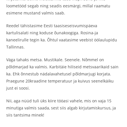
loometööd segab ning seadis eesmärgi, millal raamatu
esimene mustand valmis saab.
Reedel tähistasime Eesti taasiseseisvumispäeva
kartulisalati ning koduse õunakoogiga. Rosina-ja
kaneelirulle tegin ka. Õhtul vaatasime veebist öölaulupidu
Tallinnas.
Väga tahaks metsa. Mustikale. Seenele. Nõmmel on
põldmarjad ka valmis. Karbitäie hiliseid metsvaarikaid sain
ka. Ehk õnnestub nädalavahetusel põldmarjugi korjata.
Praegune 20kraadine temperatuur ja kuivus seenelkäiku
just ei soosi.
Nii, aga nüüd tuli üks kiire tööasi vahele, mis on vaja 15
minutiga valmis saada, sest siis algab kirjutamiskursus, ja
siis tantsima minek!