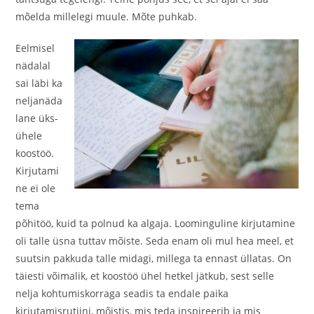
mõelda millelegi muule. Mõte puhkab.
Eelmisel
nädalal
sai läbi ka
neljanäda
lane üks-
ühele
koostöö.
Kirjutami
ne ei ole
tema
põhitöö, kuid ta polnud ka algaja. Loominguline kirjutamine
oli talle üsna tuttav mõiste. Seda enam oli mul hea meel, et
suutsin pakkuda talle midagi, millega ta ennast üllatas. On
täiesti võimalik, et koostöö ühel hetkel jätkub, sest selle
nelja kohtumiskorraga seadis ta endale paika
kirjutamisrutiini, mõistis, mis teda inspireerib ja mis