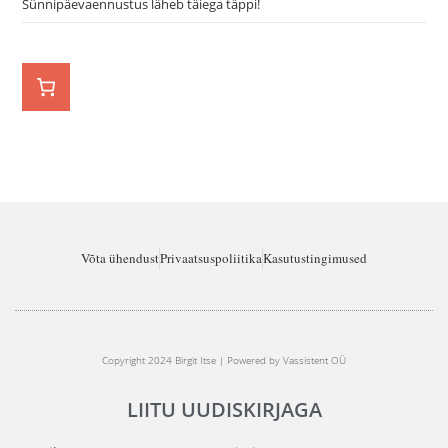
Sünnipäevaennustus läheb täiega täppi!
Võta ühendust
Privaatsuspoliitika
Kasutustingimused
Copyright 2024 Birgit Itse | Powered by Vassistent OÜ
LIITU UUDISKIRJAGA