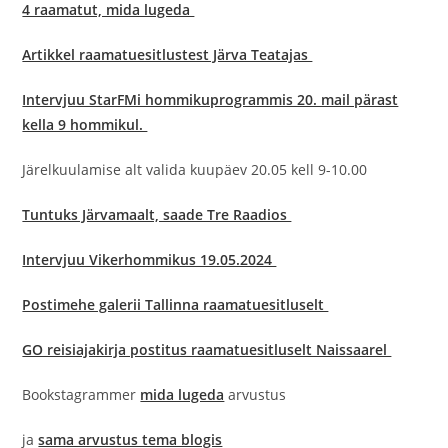
4 raamatut, mida lugeda
Artikkel raamatuesitlustest Järva Teatajas
Intervjuu StarFMi hommikuprogrammis 20. mail pärast
kella 9 hommikul.
Järelkuulamise alt valida kuupäev 20.05 kell 9-10.00
Tuntuks Järvamaalt, saade Tre Raadios
Intervjuu Vikerhommikus 19.05.2024
Postimehe galerii Tallinna raamatuesitluselt
GO reisiajakirja postitus raamatuesitluselt Naissaarel
Bookstagrammer
mida lugeda
arvustus
ja
sama arvustus tema blogis