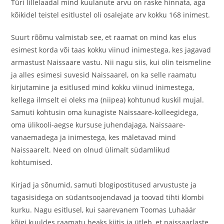
Türi lillelaadal mind kuulanute arvu on raske hinnata, aga
kõikidel teistel esitlustel oli osalejate arv kokku 168 inimest.
Suurt rõõmu valmistab see, et raamat on mind kas elus
esimest korda või taas kokku viinud inimestega, kes jagavad
armastust Naissaare vastu. Nii nagu siis, kui olin teismeline
ja alles esimesi suvesid Naissaarel, on ka selle raamatu
kirjutamine ja esitlused mind kokku viinud inimestega,
kellega ilmselt ei oleks ma (niipea) kohtunud kuskil mujal.
Samuti kohtusin oma kunagiste Naissaare-kolleegidega,
oma ülikooli-aegse kursuse juhendajaga, Naissaare-
vanaemadega ja inimestega, kes mäletavad mind
Naissaarelt. Need on olnud ülimalt südamlikud
kohtumised.
Kirjad ja sõnumid, samuti blogipostitused arvustuste ja
tagasisidega on südantsoojendavad ja toovad tihti klombi
kurku. Nagu esitlusel, kui saarevanem Toomas Luhaäär
kõigi kuuldes raamatu heaks kiitis ja ütleb, et naissaarlaste