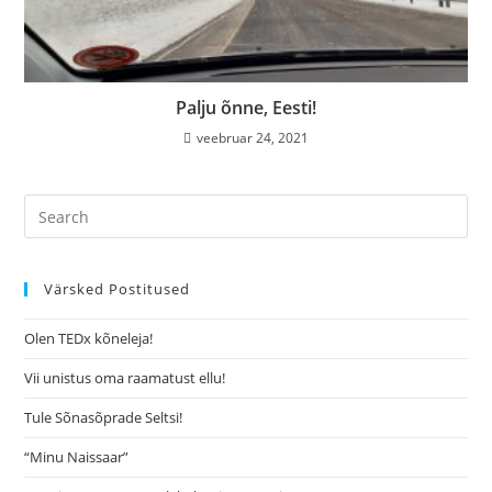
Palju õnne, Eesti!
veebruar 24, 2021
Värsked Postitused
Olen TEDx kõneleja!
Vii unistus oma raamatust ellu!
Tule Sõnasõprade Seltsi!
“Minu Naissaar”