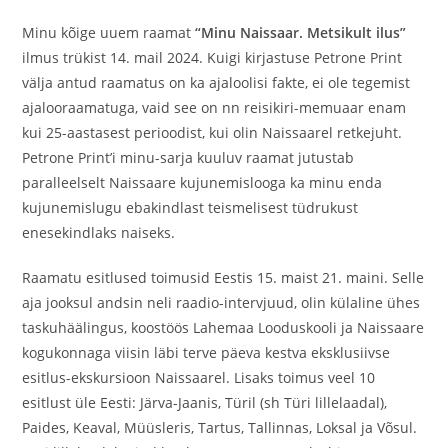
Minu kõige uuem raamat
“Minu Naissaar. Metsikult ilus”
ilmus trükist 14. mail 2024. Kuigi kirjastuse Petrone Print
välja antud raamatus on ka ajaloolisi fakte, ei ole tegemist
ajalooraamatuga, vaid see on nn reisikiri-memuaar enam
kui 25-aastasest perioodist, kui olin Naissaarel retkejuht.
Petrone Print’i minu-sarja kuuluv raamat jutustab
paralleelselt Naissaare kujunemislooga ka minu enda
kujunemislugu ebakindlast teismelisest tüdrukust
enesekindlaks naiseks.
Raamatu esitlused toimusid Eestis 15. maist 21. maini. Selle
aja jooksul andsin neli raadio-intervjuud, olin külaline ühes
taskuhäälingus, koostöös Lahemaa Looduskooli ja Naissaare
kogukonnaga viisin läbi terve päeva kestva eksklusiivse
esitlus-ekskursioon Naissaarel. Lisaks toimus veel 10
esitlust üle Eesti: Järva-Jaanis, Türil (sh Türi lillelaadal),
Paides, Keaval, Müüsleris, Tartus, Tallinnas, Loksal ja Võsul.