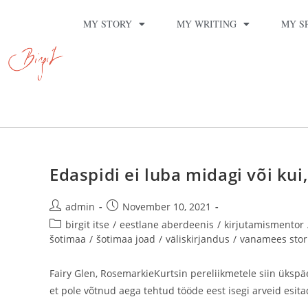
MY STORY
MY WRITING
MY S
Edaspidi ei luba midagi või kui,
admin
November 10, 2021
birgit itse
/
eestlane aberdeenis
/
kirjutamismentor
šotimaa
/
šotimaa joad
/
väliskirjandus
/
vanamees stor
Fairy Glen, RosemarkieKurtsin pereliikmetele siin ükspäe
et pole võtnud aega tehtud tööde eest isegi arveid esit