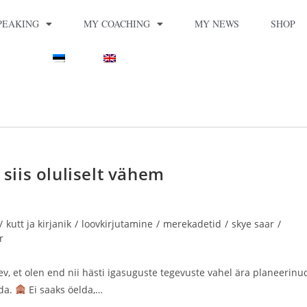
PEAKING
MY COACHING
MY NEWS
SHOP
 siis oluliselt vähem
/
kutt ja kirjanik
/
loovkirjutamine
/
merekadetid
/
skye saar
/
r
v, et olen end nii hästi igasuguste tegevuste vahel ära planeerinu
ada.
Ei saaks öelda,…