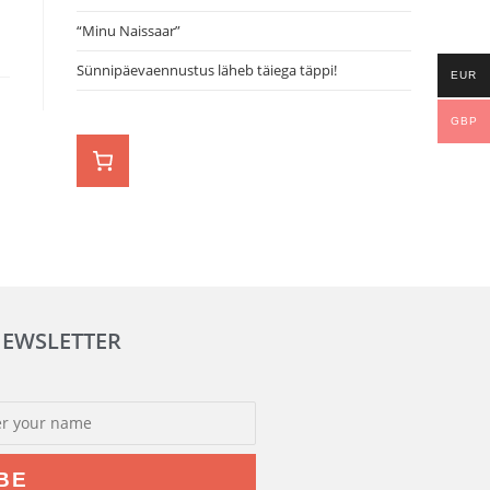
“Minu Naissaar”
Sünnipäevaennustus läheb täiega täppi!
EUR
GBP
NEWSLETTER
BE