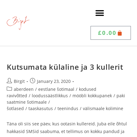
£
0.00
Kutsumata külaline ja 3 kullerit
Birgit
January 23, 2020
aberdeen
/
eestlane šotimaal
/
kodused
ravivõtted
/
loodussäästlikkus
/
mööbli kokkupanek
/
paki
saatmine šotimaale
/
šotlased
/
taaskasutus
/
teenindus
/
välismaale kolimine
Täna oli siis see päev, kus ootasin kullereid. Juba eile õhtul
hakkasid SMSid saabuma, et tellimus on kokku pandud ja