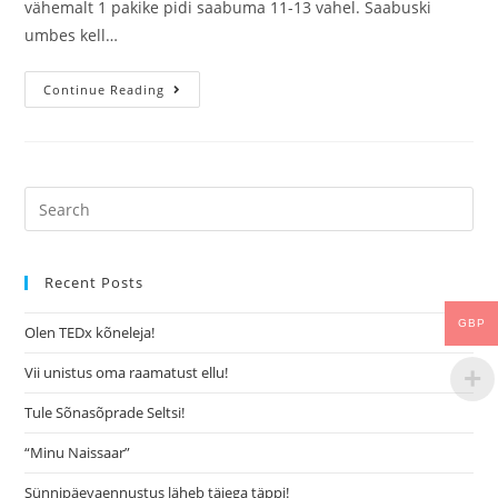
vähemalt 1 pakike pidi saabuma 11-13 vahel. Saabuski
umbes kell…
Continue Reading
Recent Posts
GBP
Olen TEDx kõneleja!
Vii unistus oma raamatust ellu!
Tule Sõnasõprade Seltsi!
“Minu Naissaar”
Sünnipäevaennustus läheb täiega täppi!