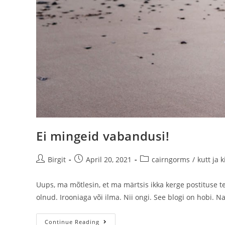
Ei mingeid vabandusi!
Birgit
April 20, 2021
cairngorms
/
kutt ja k
Uups, ma mõtlesin, et ma märtsis ikka kerge postituse t
olnud. Irooniaga või ilma. Nii ongi. See blogi on hobi. 
Continue Reading