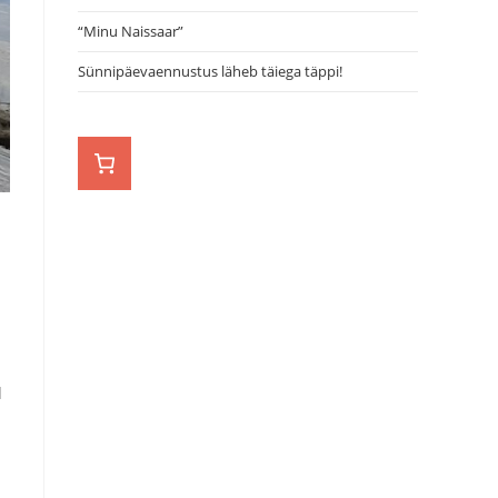
“Minu Naissaar”
Sünnipäevaennustus läheb täiega täppi!
l