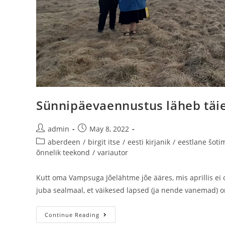
Sünnipäevaennustus läheb täie
admin
May 8, 2022
aberdeen
/
birgit itse
/
eesti kirjanik
/
eestlane šoti
õnnelik teekond
/
variautor
Kutt oma Vampsuga Jõelähtme jõe ääres, mis aprillis ei 
juba sealmaal, et väikesed lapsed (ja nende vanemad) 
Continue Reading