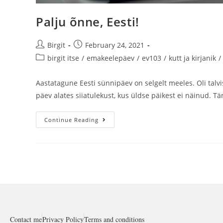
Palju õnne, Eesti!
Birgit
February 24, 2021
birgit itse
/
emakeelepäev
/
ev103
/
kutt ja kirjanik
/
Aastatagune Eesti sünnipäev on selgelt meeles. Oli talvis
päev alates siiatulekust, kus üldse päikest ei näinud. 
Continue Reading
Contact me
Privacy Policy
Terms and conditions