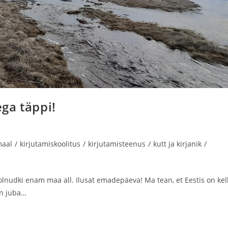
ga täppi!
maal
/
kirjutamiskoolitus
/
kirjutamisteenus
/
kutt ja kirjanik
/
olnudki enam maa all. Ilusat emadepäeva! Ma tean, et Eestis on kel
on juba…