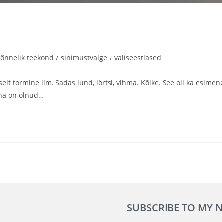
õnnelik teekond
/
sinimustvalge
/
väliseestlased
elt tormine ilm. Sadas lund, lörtsi, vihma. Kõike. See oli ka esimen
Täna on olnud…
SUBSCRIBE TO MY 