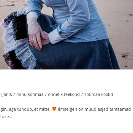
irjanik
/
minu šotimaa
/
õnnelik teekond
/
šotimaa koolid
egin, aga tundub, et mitte.
Ilmselgelt on muud asjad tähtsamad
Natuke…