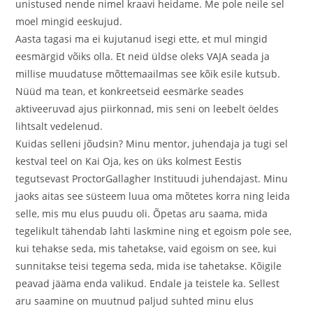
unistused nende nimel kraavi heidame. Me pole neile sel
moel mingid eeskujud.
Aasta tagasi ma ei kujutanud isegi ette, et mul mingid
eesmärgid võiks olla. Et neid üldse oleks VAJA seada ja
millise muudatuse mõttemaailmas see kõik esile kutsub.
Nüüd ma tean, et konkreetseid eesmärke seades
aktiveeruvad ajus piirkonnad, mis seni on leebelt öeldes
lihtsalt vedelenud.
Kuidas selleni jõudsin? Minu mentor, juhendaja ja tugi sel
kestval teel on Kai Oja, kes on üks kolmest Eestis
tegutsevast ProctorGallagher Instituudi juhendajast. Minu
jaoks aitas see süsteem luua oma mõtetes korra ning leida
selle, mis mu elus puudu oli. Õpetas aru saama, mida
tegelikult tähendab lahti laskmine ning et egoism pole see,
kui tehakse seda, mis tahetakse, vaid egoism on see, kui
sunnitakse teisi tegema seda, mida ise tahetakse. Kõigile
peavad jääma enda valikud. Endale ja teistele ka. Sellest
aru saamine on muutnud paljud suhted minu elus