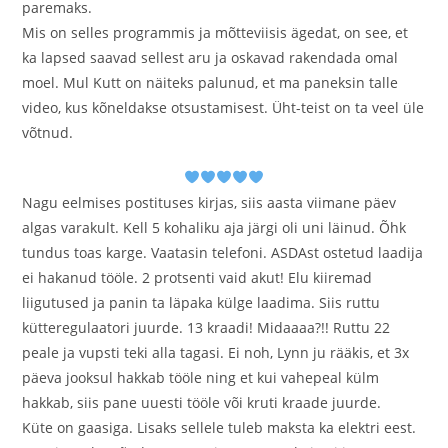
paremaks.
Mis on selles programmis ja mõtteviisis ägedat, on see, et
ka lapsed saavad sellest aru ja oskavad rakendada omal
moel. Mul Kutt on näiteks palunud, et ma paneksin talle
video, kus kõneldakse otsustamisest. Üht-teist on ta veel üle
võtnud.
Nagu eelmises postituses kirjas, siis aasta viimane päev
algas varakult. Kell 5 kohaliku aja järgi oli uni läinud. Õhk
tundus toas karge. Vaatasin telefoni. ASDAst ostetud laadija
ei hakanud tööle. 2 protsenti vaid akut! Elu kiiremad
liigutused ja panin ta läpaka külge laadima. Siis ruttu
kütteregulaatori juurde. 13 kraadi! Midaaaa?!! Ruttu 22
peale ja vupsti teki alla tagasi. Ei noh, Lynn ju rääkis, et 3x
päeva jooksul hakkab tööle ning et kui vahepeal külm
hakkab, siis pane uuesti tööle või kruti kraade juurde.
Küte on gaasiga. Lisaks sellele tuleb maksta ka elektri eest.