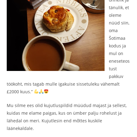
tänulik, et
oleme
nüüd siin,
oma
Šotimaa
kodus ja
mul on
eneseteos
tust
pakkuv
töökoht, mis tagab mulle igakuise sissetuleku vähemalt
£2000 kuus.”
Mu silme ees olid kujutluspildid müüdud majast ja sellest,
kuidas me elame paigas, kus on ümber palju rohelust ja
lähedal on meri. Kujutlesin end mõttes kuskile
läänekaldale.