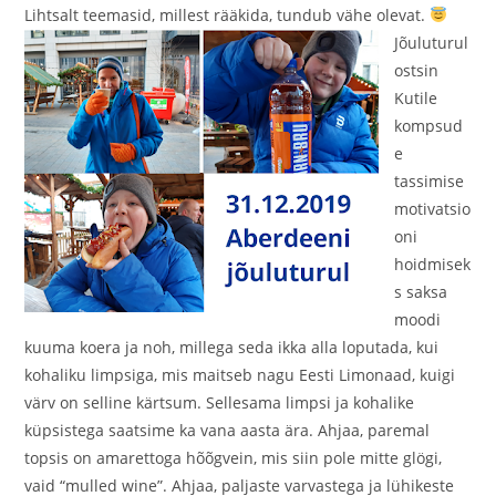
Lihtsalt teemasid, millest rääkida, tundub vähe olevat.
Jõuluturul
ostsin
Kutile
kompsud
e
tassimise
motivatsio
oni
hoidmisek
s saksa
moodi
kuuma koera ja noh, millega seda ikka alla loputada, kui
kohaliku limpsiga, mis maitseb nagu Eesti Limonaad, kuigi
värv on selline kärtsum. Sellesama limpsi ja kohalike
küpsistega saatsime ka vana aasta ära. Ahjaa, paremal
topsis on amarettoga hõõgvein, mis siin pole mitte glögi,
vaid “mulled wine”. Ahjaa, paljaste varvastega ja lühikeste