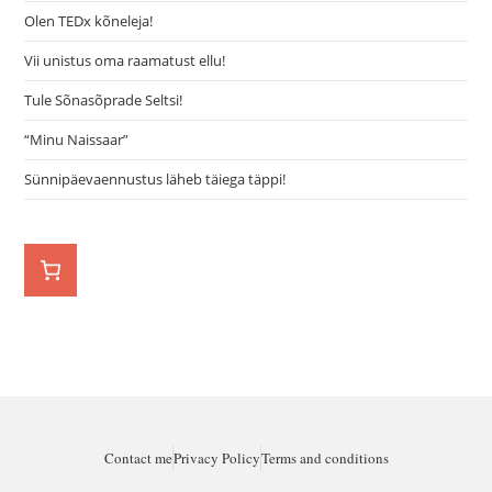
Olen TEDx kõneleja!
Vii unistus oma raamatust ellu!
Tule Sõnasõprade Seltsi!
“Minu Naissaar”
Sünnipäevaennustus läheb täiega täppi!
Contact me
Privacy Policy
Terms and conditions