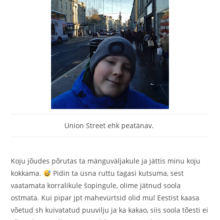
Union Street ehk peatänav.
Koju jõudes põrutas ta mänguväljakule ja jättis minu koju
kokkama.
Pidin ta üsna ruttu tagasi kutsuma, sest
vaatamata korralikule šopingule, olime jätnud soola
ostmata. Kui pipar jpt mahevürtsid olid mul Eestist kaasa
võetud sh kuivatatud puuvilju ja ka kakao, siis soola tõesti ei