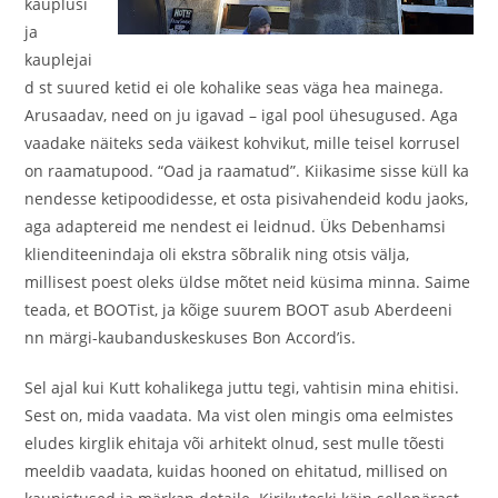
kauplusi
ja
kauplejai
d st suured ketid ei ole kohalike seas väga hea mainega.
Arusaadav, need on ju igavad – igal pool ühesugused. Aga
vaadake näiteks seda väikest kohvikut, mille teisel korrusel
on raamatupood. “Oad ja raamatud”. Kiikasime sisse küll ka
nendesse ketipoodidesse, et osta pisivahendeid kodu jaoks,
aga adaptereid me nendest ei leidnud. Üks Debenhamsi
klienditeenindaja oli ekstra sõbralik ning otsis välja,
millisest poest oleks üldse mõtet neid küsima minna. Saime
teada, et BOOTist, ja kõige suurem BOOT asub Aberdeeni
nn märgi-kaubanduskeskuses Bon Accord’is.
Sel ajal kui Kutt kohalikega juttu tegi, vahtisin mina ehitisi.
Sest on, mida vaadata. Ma vist olen mingis oma eelmistes
eludes kirglik ehitaja või arhitekt olnud, sest mulle tõesti
meeldib vaadata, kuidas hooned on ehitatud, millised on