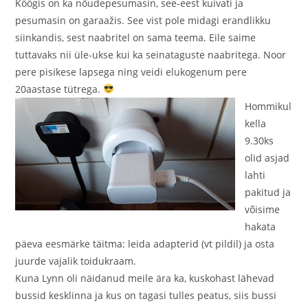
Köögis on ka nõudepesumasin, see-eest kuivati ja
pesumasin on garaažis. See vist pole midagi erandlikku
siinkandis, sest naabritel on sama teema. Eile saime
tuttavaks nii üle-ukse kui ka seinataguste naabritega. Noor
pere pisikese lapsega ning veidi elukogenum pere
20aastase tütrega.
Hommikul
kella
9.30ks
olid asjad
lahti
pakitud ja
võisime
hakata
päeva eesmärke täitma: leida adapterid (vt pildil) ja osta
juurde vajalik toidukraam.
Kuna Lynn oli näidanud meile ära ka, kuskohast lähevad
bussid kesklinna ja kus on tagasi tulles peatus, siis bussi