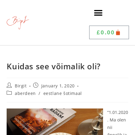
£
0.00
Kuidas see võimalik oli?
Birgit
January 1, 2020
aberdeen
/
eestlane šotimaal
“1.01.2020
. Ma olen
nii
õnnelik ja