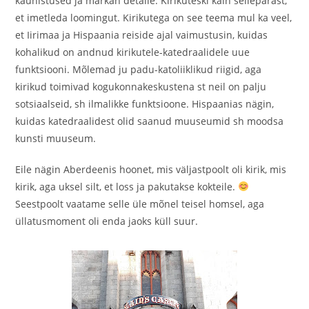
kaunistused ja märkan detaile. Kirikuteski käin sellepärast,
et imetleda loomingut. Kirikutega on see teema mul ka veel,
et Iirimaa ja Hispaania reiside ajal vaimustusin, kuidas
kohalikud on andnud kirikutele-katedraalidele uue
funktsiooni. Mõlemad ju padu-katoliiklikud riigid, aga
kirikud toimivad kogukonnakeskustena st neil on palju
sotsiaalseid, sh ilmalikke funktsioone. Hispaanias nägin,
kuidas katedraalidest olid saanud muuseumid sh moodsa
kunsti muuseum.
Eile nägin Aberdeenis hoonet, mis väljastpoolt oli kirik, mis
kirik, aga uksel silt, et loss ja pakutakse kokteile.
Seestpoolt vaatame selle üle mõnel teisel homsel, aga
üllatusmoment oli enda jaoks küll suur.