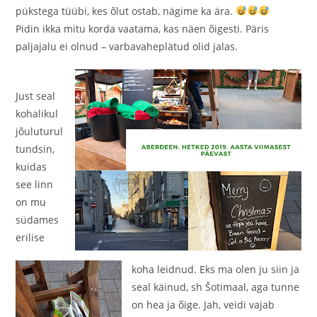
pükstega tüübi, kes õlut ostab, nägime ka ära.
Pidin ikka mitu korda vaatama, kas näen õigesti. Päris
paljajalu ei olnud – varbavaheplätud olid jalas.
Just seal
kohalikul
jõuluturul
tundsin,
kuidas
see linn
on mu
südames
erilise
koha leidnud. Eks ma olen ju siin ja
seal käinud, sh Šotimaal, aga tunne
on hea ja õige. Jah, veidi vajab