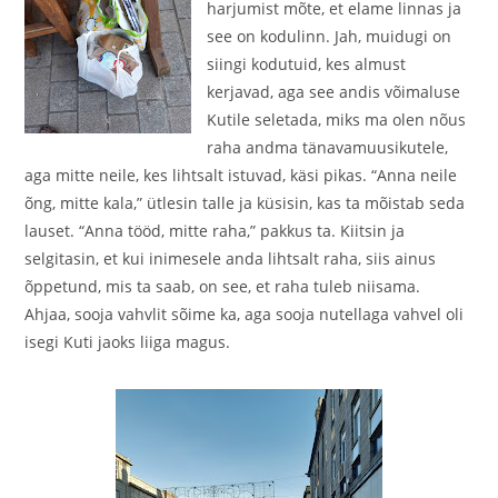
harjumist mõte, et elame linnas ja
see on kodulinn. Jah, muidugi on
siingi kodutuid, kes almust
kerjavad, aga see andis võimaluse
Kutile seletada, miks ma olen nõus
raha andma tänavamuusikutele,
aga mitte neile, kes lihtsalt istuvad, käsi pikas. “Anna neile
õng, mitte kala,” ütlesin talle ja küsisin, kas ta mõistab seda
lauset. “Anna tööd, mitte raha,” pakkus ta. Kiitsin ja
selgitasin, et kui inimesele anda lihtsalt raha, siis ainus
õppetund, mis ta saab, on see, et raha tuleb niisama.
Ahjaa, sooja vahvlit sõime ka, aga sooja nutellaga vahvel oli
isegi Kuti jaoks liiga magus.