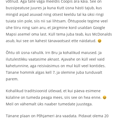
võtnud. Aga talle väga meeldis Coopis ära käia. See on
bussipeatuse juures ja kuna Kutt üsna hästi tajub, kus
mingid asjad asuvad ning otsest keeldu tal ka üksi ringi
tuiata siin pole, siis nii sai lihtsam. Õhtupoole tegime veel
ühe tiiru ning sain aru, et järgmine kord usaldan Google
Mapsi asemel oma last. Küll tema juba teab, kus McDonalds
asub, kui see on kahest tänavaotsast ette näidatud.
Õhtu oli üsna rahulik. Irn Bru ja kohalikud maiused. Ja
ilutulestikku vaatasime aknast. Ajavahe on küll veel vaid
kahetunnine, aga reisiväsimus on mul küll veel kontides.
Tänane hommik algas kell 7, ja olemine juba tunduvalt
parem.
Kohalikud traditsioonid ütlevad, et kui päeva esimene
külaline on tumeda peaga mees, siis see on hea enne.
Meil on vähemalt üks naaber tumedate juustega.
Tänane plaan on Põhjameri ära vaadata. Pidavat olema 20