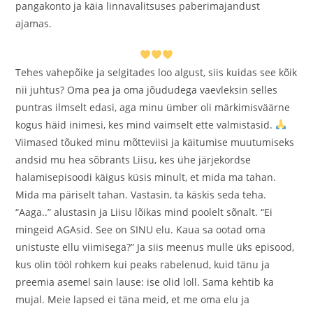
pangakonto ja käia linnavalitsuses paberimajandust
ajamas.
Tehes vahepõike ja selgitades loo algust, siis kuidas see kõik
nii juhtus? Oma pea ja oma jõududega vaevleksin selles
puntras ilmselt edasi, aga minu ümber oli märkimisväärne
kogus häid inimesi, kes mind vaimselt ette valmistasid.
Viimased tõuked minu mõtteviisi ja käitumise muutumiseks
andsid mu hea sõbrants Liisu, kes ühe järjekordse
halamisepisoodi käigus küsis minult, et mida ma tahan.
Mida ma päriselt tahan. Vastasin, ta käskis seda teha.
“Aaga..” alustasin ja Liisu lõikas mind poolelt sõnalt. “Ei
mingeid AGAsid. See on SINU elu. Kaua sa ootad oma
unistuste ellu viimisega?” Ja siis meenus mulle üks episood,
kus olin tööl rohkem kui peaks rabelenud, kuid tänu ja
preemia asemel sain lause: ise olid loll. Sama kehtib ka
mujal. Meie lapsed ei täna meid, et me oma elu ja