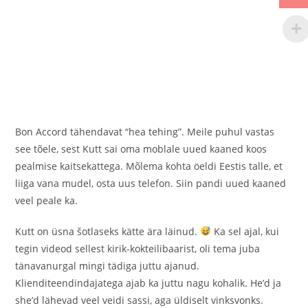
Bon Accord tähendavat “hea tehing”. Meile puhul vastas
see tõele, sest Kutt sai oma moblale uued kaaned koos
pealmise kaitsekattega. Mõlema kohta öeldi Eestis talle, et
liiga vana mudel, osta uus telefon. Siin pandi uued kaaned
veel peale ka.
Kutt on üsna šotlaseks kätte ära läinud.
Ka sel ajal, kui
tegin videod sellest kirik-kokteilibaarist, oli tema juba
tänavanurgal mingi tädiga juttu ajanud.
Klienditeendindajatega ajab ka juttu nagu kohalik. He’d ja
she’d lähevad veel veidi sassi, aga üldiselt vinksvonks.