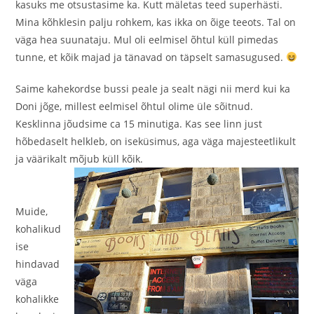
kasuks me otsustasime ka. Kutt mäletas teed superhästi.
Mina kõhklesin palju rohkem, kas ikka on õige teeots. Tal on
väga hea suunataju. Mul oli eelmisel õhtul küll pimedas
tunne, et kõik majad ja tänavad on täpselt samasugused.
Saime kahekordse bussi peale ja sealt nägi nii merd kui ka
Doni jõge, millest eelmisel õhtul olime üle sõitnud.
Kesklinna jõudsime ca 15 minutiga. Kas see linn just
hõbedaselt helkleb, on iseküsimus, aga väga majesteetlikult
ja väärikalt mõjub küll kõik.
Muide,
kohalikud
ise
hindavad
väga
kohalikke