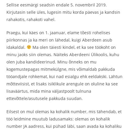
Sellise eesmärgi seadsin endale 5. novembril 2019.
Kirjutasin selle üles, lugesin mitu korda päevas ja kandsin
rahakotis, rahakoti vahel.
Praegu, kui käes on 1. jaanuar, elame tõesti rohelises
piirkonnas ja ka meri on lähedal, kuigi Aberdeen asub
idakaldal.
Ma olen täiesti kindel, et ka see töökoht on
minu jaoks siin olemas. Näiteks Aberdeeni Ülikoolis, kuhu
olen juba kandideerinud. Minu õnneks on mu
kogemustepagas mitmekülgne, mis võimaldab pakkuda
tööandjale rohkemat, kui nad esialgu ehk eeldakski. Lähtun
mõtteviisist, et lisaks isiklikule arengule on oluline ka see
lisaväärtus, mida mina väljastpoolt tulnuna
ettevõttele/asutusele pakkuda suudan.
Eilsest on mul olemas ka kohalik number, mis tähendab, et
töö leidmine muutub ladusamaks: olemas on kohalik
number JA aadress, kui pühad läbi, saan avada ka kohaliku