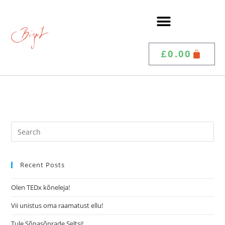
£
0.00
Recent Posts
Olen TEDx kõneleja!
Vii unistus oma raamatust ellu!
Tule Sõnasõprade Seltsi!