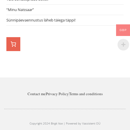
“Minu Naissaar”
Sünnipäevaennustus läheb täiega täppi!
GBP
Contact me
Privacy Policy
Terms and conditions
Copyright 2024 Birgit Itse | Powered by Vassistent OÜ