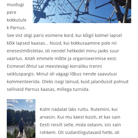
muidugi
pere
kokkutule
k Pärnus.
See vist oligi päris esimene kord, kui kõigil kolmel lapsel
kõik lapsed kaasas… Nüüd, kui kokkusaamine pole nii
enesestmõistetav, oli nendel hetkedel minu jaoks suur
väärtus. Aitäh emmele mõtte ja organiseerimise eest.
Esimesel õhtul sai meestevägi korraliku trenni
seikluspargis. Minul oli vägagi lõbus nende saavutusi
kommenteerida. Oleks isegi läinud, kuid jalanõusid polnud
selliseid Pärnus kaasas, millega turnida.
Kolm nädalat läks ruttu. Rutemini, kui
arvasin. Kui mu käest küsiti, et kas sain
Eesti reisilt selle, mida ootasin, siis sain
rohkem. Oli südantliigutavaid hetki, oli