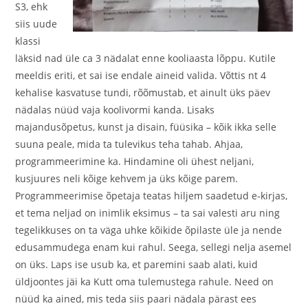
S3, ehk
siis uude
klassi
läksid nad üle ca 3 nädalat enne kooliaasta lõppu. Kutile
meeldis eriti, et sai ise endale aineid valida. Võttis nt 4
kehalise kasvatuse tundi, rõõmustab, et ainult üks päev
nädalas nüüd vaja koolivormi kanda. Lisaks
majandusõpetus, kunst ja disain, füüsika – kõik ikka selle
suuna peale, mida ta tulevikus teha tahab. Ahjaa,
programmeerimine ka. Hindamine oli ühest neljani,
kusjuures neli kõige kehvem ja üks kõige parem.
Programmeerimise õpetaja teatas hiljem saadetud e-kirjas,
et tema neljad on inimlik eksimus – ta sai valesti aru ning
tegelikkuses on ta väga uhke kõikide õpilaste üle ja nende
edusammudega enam kui rahul. Seega, sellegi nelja asemel
on üks. Laps ise usub ka, et paremini saab alati, kuid
üldjoontes jäi ka Kutt oma tulemustega rahule. Need on
nüüd ka ained, mis teda siis paari nädala pärast ees