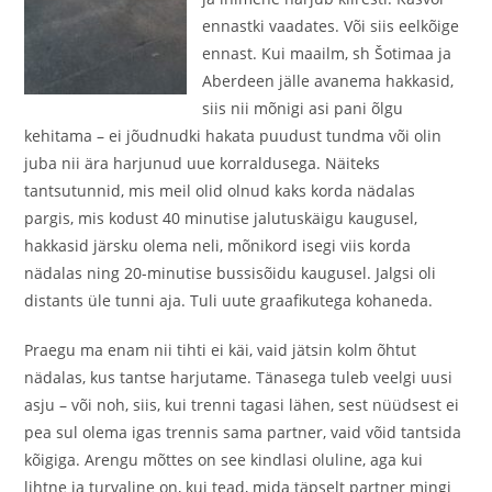
ennastki vaadates. Või siis eelkõige
ennast. Kui maailm, sh Šotimaa ja
Aberdeen jälle avanema hakkasid,
siis nii mõnigi asi pani õlgu
kehitama – ei jõudnudki hakata puudust tundma või olin
juba nii ära harjunud uue korraldusega. Näiteks
tantsutunnid, mis meil olid olnud kaks korda nädalas
pargis, mis kodust 40 minutise jalutuskäigu kaugusel,
hakkasid järsku olema neli, mõnikord isegi viis korda
nädalas ning 20-minutise bussisõidu kaugusel. Jalgsi oli
distants üle tunni aja. Tuli uute graafikutega kohaneda.
Praegu ma enam nii tihti ei käi, vaid jätsin kolm õhtut
nädalas, kus tantse harjutame. Tänasega tuleb veelgi uusi
asju – või noh, siis, kui trenni tagasi lähen, sest nüüdsest ei
pea sul olema igas trennis sama partner, vaid võid tantsida
kõigiga. Arengu mõttes on see kindlasi oluline, aga kui
lihtne ja turvaline on, kui tead, mida täpselt partner mingi