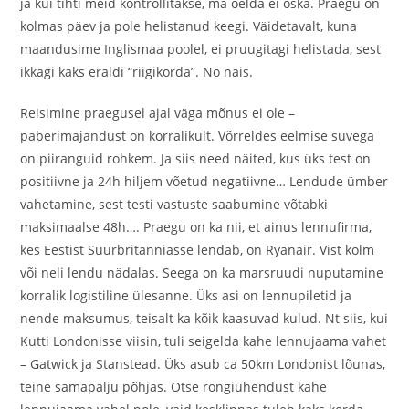
ja kui tihti meid kontrollitakse, ma öelda ei oska. Praegu on
kolmas päev ja pole helistanud keegi. Väidetavalt, kuna
maandusime Inglismaa poolel, ei pruugitagi helistada, sest
ikkagi kaks eraldi “riigikorda”. No näis.
Reisimine praegusel ajal väga mõnus ei ole –
paberimajandust on korralikult. Võrreldes eelmise suvega
on piiranguid rohkem. Ja siis need näited, kus üks test on
positiivne ja 24h hiljem võetud negatiivne… Lendude ümber
vahetamine, sest testi vastuste saabumine võtabki
maksimaalse 48h…. Praegu on ka nii, et ainus lennufirma,
kes Eestist Suurbritanniasse lendab, on Ryanair. Vist kolm
või neli lendu nädalas. Seega on ka marsruudi nuputamine
korralik logistiline ülesanne. Üks asi on lennupiletid ja
nende maksumus, teisalt ka kõik kaasuvad kulud. Nt siis, kui
Kutti Londonisse viisin, tuli seigelda kahe lennujaama vahet
– Gatwick ja Stanstead. Üks asub ca 50km Londonist lõunas,
teine samapalju põhjas. Otse rongiühendust kahe