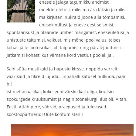
enesele jalaga tagumikku andmist,
meeldetuletusi, miks ma ära läksin ja miks
ma kirjutan, nukraid joone alla tõmbamisi,
enesekindlust ja enese eest seismist,
spontaansust ja plaanide ümber mängimist, eneseületusi ja
unistuste täitumisi, vaikust, mis mõnel pool valus, teises
kohas jälle lootusrikas, oli taipamisi ning päralejõudmisi –
jätkamisi kohast, kus viimane kord vestlus pooleli jäi.
Sain süüa mustikaid ja hapusid kirsse, noppida varrelt
vaarikaid ja tikreid, ujuda, Linnahalli katusel hulkuda, paar
hil
ist metsmaasikat, kukeseeni värske kartuliga, kuulsin
sookurgede kruuksumist ja nägin toonekurgi. Ilus oli. Aitäh,
Eesti. Aitäh pere, sõbrad, praegused ja tulevased
koostööpartnerid! Uute kohtumisteni!