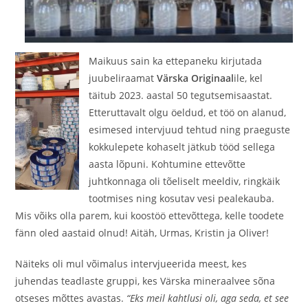
Maikuus sain ka ettepaneku kirjutada
juubeliraamat
Värska Originaal
ile, kel
täitub 2023. aastal 50 tegutsemisaastat.
Etteruttavalt olgu öeldud, et töö on alanud,
esimesed intervjuud tehtud ning praeguste
kokkulepete kohaselt jätkub tööd sellega
aasta lõpuni. Kohtumine ettevõtte
juhtkonnaga oli tõeliselt meeldiv, ringkäik
tootmises ning kosutav vesi pealekauba.
Mis võiks olla parem, kui koostöö ettevõttega, kelle toodete
fänn oled aastaid olnud! Aitäh, Urmas, Kristin ja Oliver!
Näiteks oli mul võimalus intervjueerida meest, kes
juhendas teadlaste gruppi, kes Värska mineraalvee sõna
otseses mõttes avastas.
“Eks meil kahtlusi oli, aga seda, et see