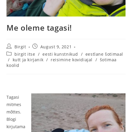
Me oleme tagasi!
Birgit
August 9, 2021
birgit itse
/
eesti kunstnikud
/
eestlane šotimaal
/
kutt ja kirjanik
/
reisimine kovidiajal
/
šotimaa
koolid
Tagasi
mitmes
mõttes.
Blogi
kirjutama