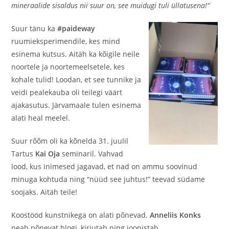
mineraalide sisaldus nii suur on, see muidugi tuli üllatusena!”
Suur tänu ka
#paideway
ruumieksperimendile, kes mind
esinema kutsus. Aitäh ka kõigile neile
noortele ja noortemeelsetele, kes
kohale tulid! Loodan, et see tunnike ja
veidi pealekauba oli teilegi väärt
ajakasutus. Järvamaale tulen esinema
alati heal meelel.
Suur rõõm oli ka kõnelda 31. juulil
Tartus
Kai Oja
seminaril. Vahvad
lood, kus inimesed jagavad, et nad on ammu soovinud
minuga kohtuda ning “nüüd see juhtus!” teevad südame
soojaks. Aitäh teile!
Koostööd kunstnikega on alati põnevad.
Anneliis Konks
peab põnevat blogi, kirjutab ning joonistab,