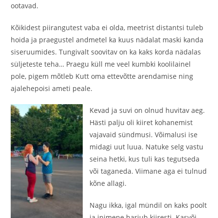
ootavad.
Kõikidest piirangutest vaba ei olda, meetrist distantsi tuleb
hoida ja praegustel andmetel ka kuus nädalat maski kanda
siseruumides. Tungivalt soovitav on ka kaks korda nädalas
süljeteste teha… Praegu küll me veel kumbki koolilainel
pole, pigem mõtleb Kutt oma ettevõtte arendamise ning
ajalehepoisi ameti peale.
Kevad ja suvi on olnud huvitav aeg.
Hästi palju oli kiiret kohanemist
vajavaid sündmusi. Võimalusi ise
midagi uut luua. Natuke selg vastu
seina hetki, kus tuli kas tegutseda
või taganeda. Viimane aga ei tulnud
kõne allagi.
Nagu ikka, igal mündil on kaks poolt
ja inimene harjub kiiresti. Kasvõi