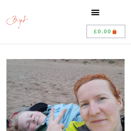
£
0.00