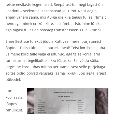
teiste eestlaste kogemused. Seepärast tulimegi tagasi üle
Londoni – seekord siis Stanstead ja Luton. Reisi aeg oli
enam-vähem sama, mis AB-ga üle Riia tagasi tulles. Nimelt,
nendega minek on küll kiire, sest ümber istumine lühike,
aga tagasi tulles on ooteaeg transfer tsoonis üle 6 tunni.
Enne Eestisse tulekut jõudis Kutt veel merel purjetamist
õppida. Täitsa üksi selle purjeka peal! Teist korda siis juba.
Esimene kord talle väga ei istunud, aga teise korra järel
tunnistas, et tegelikult oli ikka lõbus ka. Sai võidu sõita.
Järgmine kord lubas minna aerutama, sest selle purjekaga
sõites pidid põlved valusaks jääma, ikkagi jupp aega järjest
põlvedel.
Kuti
kooliaasta
lõppes
rahulikult.