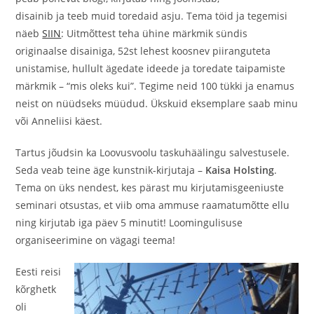
disainib ja teeb muid toredaid asju. Tema töid ja tegemisi
näeb
SIIN
: Uitmõttest teha ühine märkmik sündis
originaalse disainiga, 52st lehest koosnev piiranguteta
unistamise, hullult ägedate ideede ja toredate taipamiste
märkmik – “mis oleks kui”. Tegime neid 100 tükki ja enamus
neist on nüüdseks müüdud. Ükskuid eksemplare saab minu
või Anneliisi käest.
Tartus jõudsin ka Loovusvoolu taskuhäälingu salvestusele.
Seda veab teine äge kunstnik-kirjutaja –
Kaisa Holsting
.
Tema on üks nendest, kes pärast mu kirjutamisgeeniuste
seminari otsustas, et viib oma ammuse raamatumõtte ellu
ning kirjutab iga päev 5 minutit! Loomingulisuse
organiseerimine on vägagi teema!
Eesti reisi
kõrghetk
oli