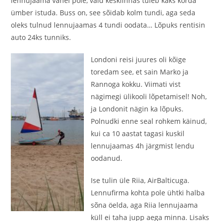
lennujaama vahel pole, vaid kesklinnas tuleb kaks korda
ümber istuda. Buss on, see sõidab kolm tundi, aga seda
oleks tulnud lennujaamas 4 tundi oodata… Lõpuks rentisin
auto 24ks tunniks.
Londoni reisi juures oli kõige
toredam see, et sain Marko ja
Rannoga kokku. Viimati vist
nägimegi ülikooli lõpetamisel! Noh,
ja Londonit nägin ka lõpuks.
Polnudki enne seal rohkem käinud,
kui ca 10 aastat tagasi kuskil
lennujaamas 4h järgmist lendu
oodanud.
Ise tulin üle Riia, AirBalticuga.
Lennufirma kohta pole ühtki halba
sõna öelda, aga Riia lennujaama
küll ei taha jupp aega minna. Lisaks