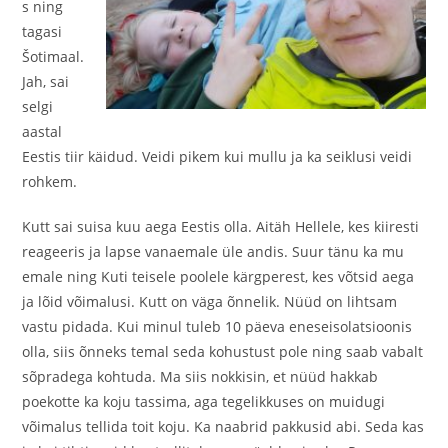
s ning
tagasi
Šotimaal.
Jah, sai
selgi
aastal
Eestis tiir käidud. Veidi pikem kui mullu ja ka seiklusi veidi
rohkem.
Kutt sai suisa kuu aega Eestis olla. Aitäh Hellele, kes kiiresti
reageeris ja lapse vanaemale üle andis. Suur tänu ka mu
emale ning Kuti teisele poolele kärgperest, kes võtsid aega
ja lõid võimalusi. Kutt on väga õnnelik. Nüüd on lihtsam
vastu pidada. Kui minul tuleb 10 päeva eneseisolatsioonis
olla, siis õnneks temal seda kohustust pole ning saab vabalt
sõpradega kohtuda. Ma siis nokkisin, et nüüd hakkab
poekotte ka koju tassima, aga tegelikkuses on muidugi
võimalus tellida toit koju. Ka naabrid pakkusid abi. Seda kas