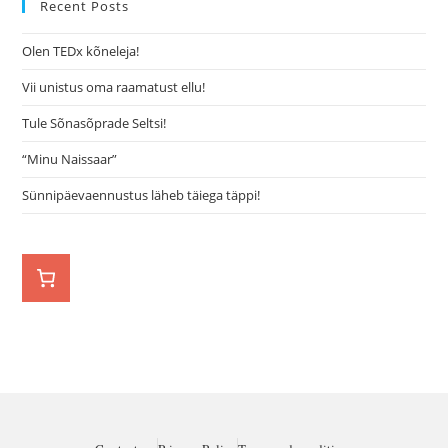
Recent Posts
Olen TEDx kõneleja!
Vii unistus oma raamatust ellu!
Tule Sõnasõprade Seltsi!
“Minu Naissaar”
Sünnipäevaennustus läheb täiega täppi!