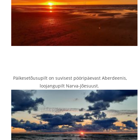
Päikesetõusupilt on suvisest pööripäevast Aberdeenis,
loojangupilt Narva-Jõesuust.