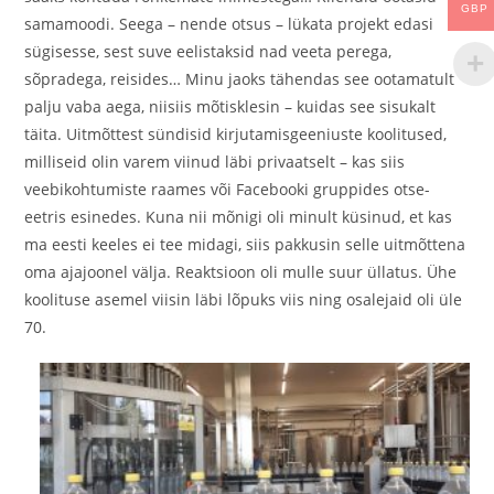
GBP
samamoodi. Seega – nende otsus – lükata projekt edasi
sügisesse, sest suve eelistaksid nad veeta perega,
sõpradega, reisides… Minu jaoks tähendas see ootamatult
palju vaba aega, niisiis mõtisklesin – kuidas see sisukalt
täita. Uitmõttest sündisid kirjutamisgeeniuste koolitused,
milliseid olin varem viinud läbi privaatselt – kas siis
veebikohtumiste raames või Facebooki gruppides otse-
eetris esinedes. Kuna nii mõnigi oli minult küsinud, et kas
ma eesti keeles ei tee midagi, siis pakkusin selle uitmõttena
oma ajajoonel välja. Reaktsioon oli mulle suur üllatus. Ühe
koolituse asemel viisin läbi lõpuks viis ning osalejaid oli üle
70.