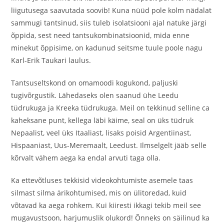
liigutusega saavutada soovib! Kuna nüüd pole kolm nädalat
sammugi tantsinud, siis tuleb isolatsiooni ajal natuke järgi
õppida, sest need tantsukombinatsioonid, mida enne
minekut õppisime, on kadunud seitsme tuule poole nagu
Karl-Erik Taukari laulus.
Tantsuseltskond on omamoodi kogukond, paljuski
tugivõrgustik. Lähedaseks olen saanud ühe Leedu
tüdrukuga ja Kreeka tüdrukuga. Meil on tekkinud selline ca
kaheksane punt, kellega läbi käime, seal on üks tüdruk
Nepaalist, veel üks Itaaliast, lisaks poisid Argentiinast,
Hispaaniast, Uus-Meremaalt, Leedust. Ilmselgelt jääb selle
kõrvalt vähem aega ka endal arvuti taga olla.
Ka ettevõtluses tekkisid videokohtumiste asemele taas
silmast silma ärikohtumised, mis on ülitoredad, kuid
võtavad ka aega rohkem. Kui kiiresti ikkagi tekib meil see
mugavustsoon, harjumuslik olukord! Õnneks on säilinud ka