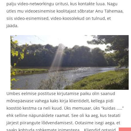
palju video-networkingu üritusi, kus kontakte luua. Nagu
ütles mu videoesinemise koolitajast sõbratar Anu Tähemaa,
siis video-esinemised, video-koosolekud on tulnud, et
jääda.
Umbes eelmise postituse kirjutamise paiku olin saanud
mõnepäevase vahega kaks kirja klientidelt, kellega pidi
koostöö kestma ca neli kuud. Üks memuaar, üks “kuidas …..”
ehk selline näpunäidete raamat. See oli ka aeg, kus teatati
järjest piirangute lõdvendamisest. Ootasime isegi aega, et
saaks kohtuda rohkemate inimestega… Kliendid ootasid