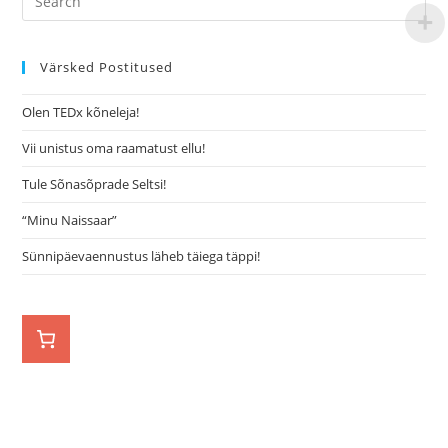
Värsked Postitused
Olen TEDx kõneleja!
Vii unistus oma raamatust ellu!
Tule Sõnasõprade Seltsi!
“Minu Naissaar”
Sünnipäevaennustus läheb täiega täppi!