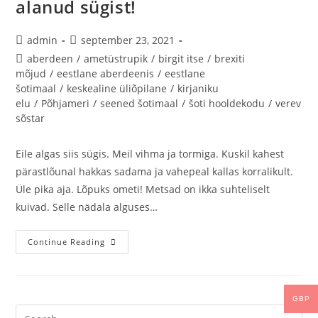
alanud sügist!
admin
september 23, 2021
aberdeen
/
ametüstrupik
/
birgit itse
/
brexiti
mõjud
/
eestlane aberdeenis
/
eestlane
šotimaal
/
keskealine üliõpilane
/
kirjaniku
elu
/
Põhjameri
/
seened šotimaal
/
šoti hooldekodu
/
verev
sõstar
Eile algas siis sügis. Meil vihma ja tormiga. Kuskil kahest
pärastlõunal hakkas sadama ja vahepeal kallas korralikult.
Üle pika aja. Lõpuks ometi! Metsad on ikka suhteliselt
kuivad. Selle nädala alguses…
Continue Reading
GBP