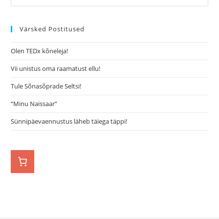
Värsked Postitused
Olen TEDx kõneleja!
Vii unistus oma raamatust ellu!
Tule Sõnasõprade Seltsi!
“Minu Naissaar”
Sünnipäevaennustus läheb täiega täppi!