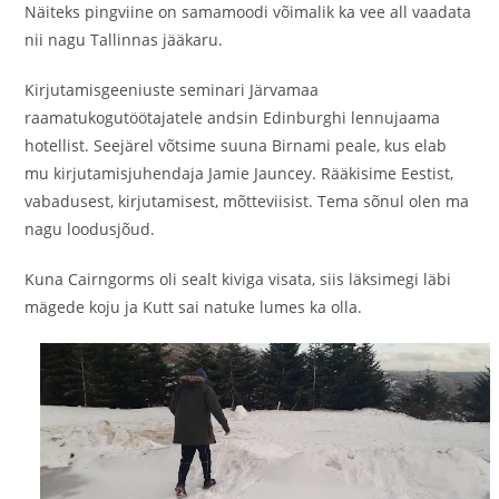
Näiteks pingviine on samamoodi võimalik ka vee all vaadata
nii nagu Tallinnas jääkaru.
Kirjutamisgeeniuste seminari Järvamaa
raamatukogutöötajatele andsin Edinburghi lennujaama
hotellist. Seejärel võtsime suuna Birnami peale, kus elab
mu kirjutamisjuhendaja Jamie Jauncey. Rääkisime Eestist,
vabadusest, kirjutamisest, mõtteviisist. Tema sõnul olen ma
nagu loodusjõud.
Kuna Cairngorms oli sealt kiviga visata, siis läksimegi läbi
mägede koju ja Kutt sai natuke lumes ka olla.