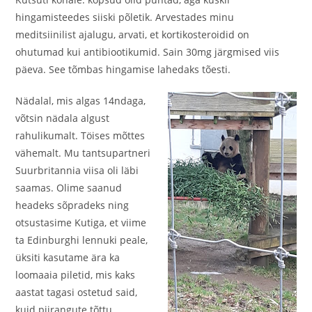
hingamisteedes siiski põletik. Arvestades minu
meditsiinilist ajalugu, arvati, et kortikosteroidid on
ohutumad kui antibiootikumid. Sain 30mg järgmised viis
päeva. See tõmbas hingamise lahedaks tõesti.
Nädalal, mis algas 14ndaga,
võtsin nädala algust
rahulikumalt. Töises mõttes
vähemalt. Mu tantsupartneri
Suurbritannia viisa oli läbi
saamas. Olime saanud
headeks sõpradeks ning
otsustasime Kutiga, et viime
ta Edinburghi lennuki peale,
üksiti kasutame ära ka
loomaaia piletid, mis kaks
aastat tagasi ostetud said,
kuid piirangute tõttu