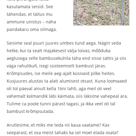
kasutamata seisid. See
tähendas, et täitus mu
ammune unistus – näha
pandakaru oma silmaga.
Seisime seal puuri juures umbes tund aega. Nägin seda
hetke, kui ta sealt majakesest välja loivas, mõõduka
aeglusega selle bambusekuhila taha end sisse sättis ja siis
väga rahulikult, isegi süsteemselt bambust järas.
Krõmpsudes, ise meile aeg-ajalt küsivaid pilke heites.
Kusjuures alustas ta alati alumisest otsast. Kuna loomaaed
oli tol päeval ainult kella 16ni lahti, aga meil oli veel
vähemalt kolmandik läbi käimata, siis läksime vahepeal ära.
Tulime ca poole tunni pärast tagasi, ja ikka veel oli tal
bambust krõmpsutada.
Arutlesime, et miks me teda nii kaua vaatame? Kas
seepärast, et osa meist tahaks ka sel moel elada osata?