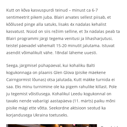
Kutt on kõva kasvuspurdi teinud – minust ca 6-7
sentimeetrit pikem juba. Blairi arvates sellest piisab, et
kõõlused pinge alla satuks, lisaks 4x nädalas kehalist
kasvatust. Nüüd on siis režiim selline, et 3x nädalas peab ta
Blairi programmi järgi tegema venitusi ja lihasharjutusi,
teistel päevadel vähemalt 15-20 minutit jalutama. Istuvat
asendit võimalikult vähe. 18ndal läheme uuesti.
Seega, järgmisel pühapäeval, kui kohaliku Balti
kogukonnaga on plaanis Glen Glova (pisike mäekene
Cairngormist lõunas) otsa jalutada, Kutt mäkke turnida ei
saa. Eks minu turnimine ole ka pigem rahulike killast. Pole
ju tegemist võistlusega. Kohalikul Leedu kogukonnal on
tavaks nende vabariigi aastapäeva (11. märts) paiku mõni
pisike mägi ette võtta. Seekordne aktsioon seotud ka
korjandusega Ukraina toetuseks.