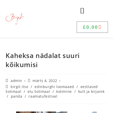
£
0.00
Kaheksa nädalat suuri
kõikumisi
admin
märts 4, 2022
birgit itse
/
edinburghi loomaaed
/
eestlased
šotimaal
/
elu šotimaal
/
kolimine
/
kutt ja kirjanik
/
panda
/
raamatufestival