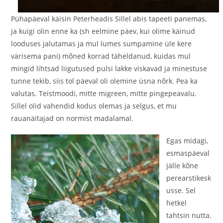
Pühapäeval käisin Peterheadis Sillel abis tapeeti panemas,
ja kuigi olin enne ka (sh eelmine päev, kui olime käinud
looduses jalutamas ja mul lumes sumpamine üle kere
värisema pani) mõned korrad täheldanud, kuidas mul
mingid lihtsad liigutused pulsi lakke viskavad ja minestuse
tunne tekib, siis tol päeval oli olemine üsna nõrk. Pea ka
valutas. Teistmoodi, mitte migreen, mitte pingepeavalu.
Sillel olid vahendid kodus olemas ja selgus, et mu
rauanäitajad on normist madalamal.
Egas midagi,
esmaspäeval
jälle kõne
perearstikesk
usse. Sel
hetkel
tahtsin nutta.