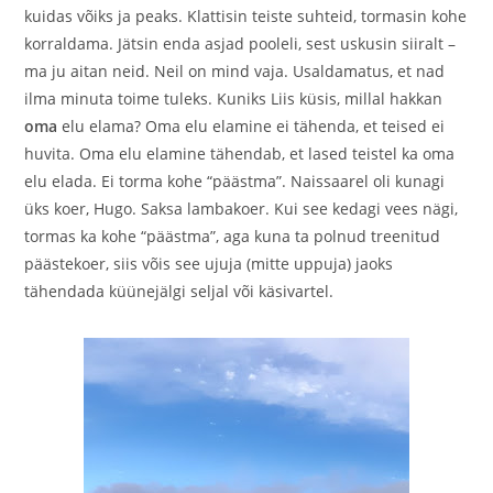
kuidas võiks ja peaks. Klattisin teiste suhteid, tormasin kohe
korraldama. Jätsin enda asjad pooleli, sest uskusin siiralt –
ma ju aitan neid. Neil on mind vaja. Usaldamatus, et nad
ilma minuta toime tuleks. Kuniks Liis küsis, millal hakkan
oma
elu elama? Oma elu elamine ei tähenda, et teised ei
huvita. Oma elu elamine tähendab, et lased teistel ka oma
elu elada. Ei torma kohe “päästma”. Naissaarel oli kunagi
üks koer, Hugo. Saksa lambakoer. Kui see kedagi vees nägi,
tormas ka kohe “päästma”, aga kuna ta polnud treenitud
päästekoer, siis võis see ujuja (mitte uppuja) jaoks
tähendada küünejälgi seljal või käsivartel.