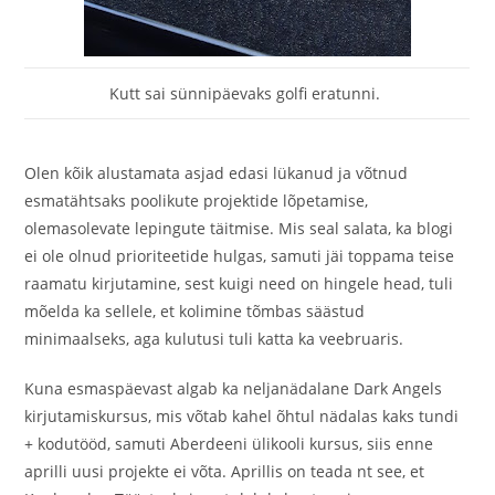
Kutt sai sünnipäevaks golfi eratunni.
Olen kõik alustamata asjad edasi lükanud ja võtnud
esmatähtsaks poolikute projektide lõpetamise,
olemasolevate lepingute täitmise. Mis seal salata, ka blogi
ei ole olnud prioriteetide hulgas, samuti jäi toppama teise
raamatu kirjutamine, sest kuigi need on hingele head, tuli
mõelda ka sellele, et kolimine tõmbas säästud
minimaalseks, aga kulutusi tuli katta ka veebruaris.
Kuna esmaspäevast algab ka neljanädalane Dark Angels
kirjutamiskursus, mis võtab kahel õhtul nädalas kaks tundi
+ kodutööd, samuti Aberdeeni ülikooli kursus, siis enne
aprilli uusi projekte ei võta. Aprillis on teada nt see, et