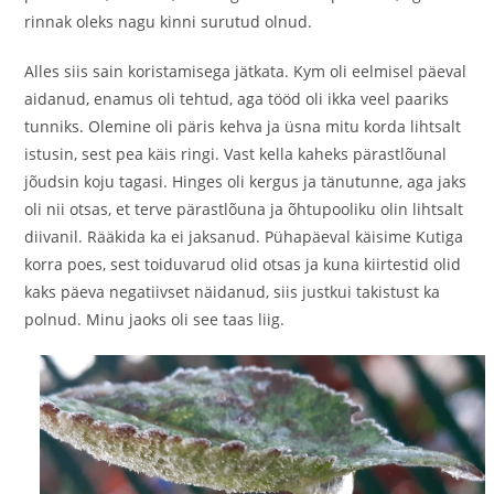
rinnak oleks nagu kinni surutud olnud.
Alles siis sain koristamisega jätkata. Kym oli eelmisel päeval
aidanud, enamus oli tehtud, aga tööd oli ikka veel paariks
tunniks. Olemine oli päris kehva ja üsna mitu korda lihtsalt
istusin, sest pea käis ringi. Vast kella kaheks pärastlõunal
jõudsin koju tagasi. Hinges oli kergus ja tänutunne, aga jaks
oli nii otsas, et terve pärastlõuna ja õhtupooliku olin lihtsalt
diivanil. Rääkida ka ei jaksanud. Pühapäeval käisime Kutiga
korra poes, sest toiduvarud olid otsas ja kuna kiirtestid olid
kaks päeva negatiivset näidanud, siis justkui takistust ka
polnud. Minu jaoks oli see taas liig.