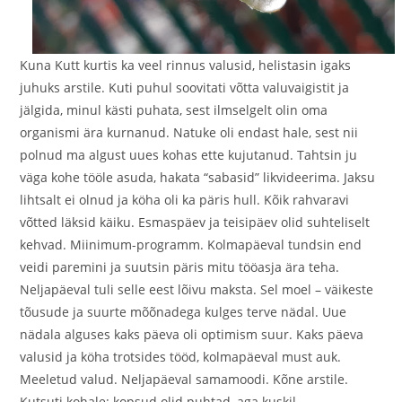
Kuna Kutt kurtis ka veel rinnus valusid, helistasin igaks
juhuks arstile. Kuti puhul soovitati võtta valuvaigistit ja
jälgida, minul kästi puhata, sest ilmselgelt olin oma
organismi ära kurnanud. Natuke oli endast hale, sest nii
polnud ma algust uues kohas ette kujutanud. Tahtsin ju
väga kohe tööle asuda, hakata “sabasid” likvideerima. Jaksu
lihtsalt ei olnud ja köha oli ka päris hull. Kõik rahvaravi
võtted läksid käiku. Esmaspäev ja teisipäev olid suhteliselt
kehvad. Miinimum-programm. Kolmapäeval tundsin end
veidi paremini ja suutsin päris mitu tööasja ära teha.
Neljapäeval tuli selle eest lõivu maksta. Sel moel – väikeste
tõusude ja suurte mõõnadega kulges terve nädal. Uue
nädala alguses kaks päeva oli optimism suur. Kaks päeva
valusid ja köha trotsides tööd, kolmapäeval must auk.
Meeletud valud. Neljapäeval samamoodi. Kõne arstile.
Kutsuti kohale: kopsud olid puhtad, aga kuskil