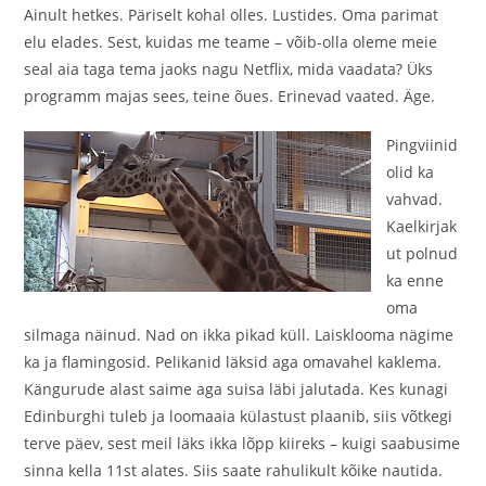
Ainult hetkes. Päriselt kohal olles. Lustides. Oma parimat
elu elades. Sest, kuidas me teame – võib-olla oleme meie
seal aia taga tema jaoks nagu Netflix, mida vaadata? Üks
programm majas sees, teine õues. Erinevad vaated. Äge.
Pingviinid
olid ka
vahvad.
Kaelkirjak
ut polnud
ka enne
oma
silmaga näinud. Nad on ikka pikad küll. Laisklooma nägime
ka ja flamingosid. Pelikanid läksid aga omavahel kaklema.
Kängurude alast saime aga suisa läbi jalutada. Kes kunagi
Edinburghi tuleb ja loomaaia külastust plaanib, siis võtkegi
terve päev, sest meil läks ikka lõpp kiireks – kuigi saabusime
sinna kella 11st alates. Siis saate rahulikult kõike nautida.