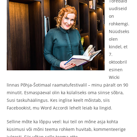
Toredaid
uudiseid
on
rohkemgi.
Nüüdseks
olen
kindel, et
7.
oktoobril
esinen
Wicki
linnas Põhja-Šotimaal raamatufestivalil – minu päralt on 90
minutit. Esmaspäeval olin ka külaliseks oma siinse sõbra,
Susi taskuhäälingus. Kes inglise keelt mõistab, siis
Facebookist, mu Word Accordi lehelt leiab ka lingid.
Selline mõte ka lõppu veel: kui teil on mõne asja kohta
küsimusi või mõni teema rohkem huvitab, kommenteerige
julgesti. Siis võtan selle teema ette.