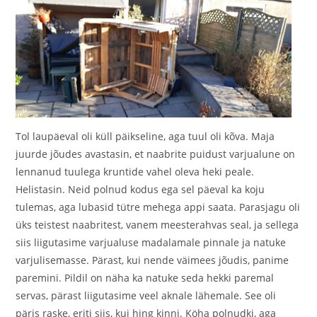
Tol laupäeval oli küll päikseline, aga tuul oli kõva. Maja
juurde jõudes avastasin, et naabrite puidust varjualune on
lennanud tuulega kruntide vahel oleva heki peale.
Helistasin. Neid polnud kodus ega sel päeval ka koju
tulemas, aga lubasid tütre mehega appi saata. Parasjagu oli
üks teistest naabritest, vanem meesterahvas seal, ja sellega
siis liigutasime varjualuse madalamale pinnale ja natuke
varjulisemasse. Pärast, kui nende väimees jõudis, panime
paremini. Pildil on näha ka natuke seda hekki paremal
servas, pärast liigutasime veel aknale lähemale. See oli
päris raske, eriti siis, kui hing kinni. Köha polnudki, aga