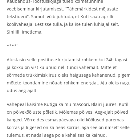
Kaubandus-Tööstuskojaga tuleb kolmetunnine
veebiseminar kirjutamisest. “Tähemärkidest mõjusate
tekstideni”. Samuti võib juhtuda, et Kutt saab aprilli
koolivaheajal Eestisse tulla, ja ka ise tulen lühiajaliselt.
Sinililli imetlema.
****’
Alustasin selle postituse kirjutamist rohkem kui 24h tagasi
ja kokku on vist kulunud neli tundi vähemalt. Mitte et
sõrmede trükkimiskiirus oleks haigusega kahanenud, pigem
mõtete koondamine nõuab rohkem energiat. Aju oleks nagu
udus aeg-ajalt.
Vahepeal käisime Kutiga ka mu masööri, Blairi juures. Kutil
on põlvekõõluste põletik. Mõlemas põlves. Aeg-ajalt põlved
kanged. Võrreldes esmaspäevaga olid kõõlused paremas
korras ja liigesed on ka heas korras, aga see on ilmselt selle
tulemus, et nädal aega pole kehalises ka käinud.