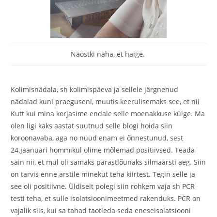
Näostki näha, et haige.
Kolimisnädala, sh kolimispäeva ja sellele järgnenud
nädalad kuni praeguseni, muutis keerulisemaks see, et nii
Kutt kui mina korjasime endale selle moenakkuse külge. Ma
olen ligi kaks aastat suutnud selle blogi hoida siin
koroonavaba, aga no nüüd enam ei õnnestunud, sest
24.jaanuari hommikul olime mõlemad positiivsed. Teada
sain nii, et mul oli samaks pärastlõunaks silmaarsti aeg. Siin
on tarvis enne arstile minekut teha kiirtest. Tegin selle ja
see oli positiivne. Üldiselt polegi siin rohkem vaja sh PCR
testi teha, et sulle isolatsioonimeetmed rakenduks. PCR on
vajalik siis, kui sa tahad taotleda seda eneseisolatsiooni