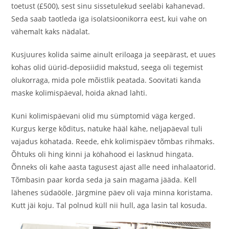
toetust (£500), sest sinu sissetulekud seeläbi kahanevad.
Seda saab taotleda iga isolatsioonikorra eest, kui vahe on
vähemalt kaks nädalat.
Kusjuures kolida saime ainult eriloaga ja seepärast, et uues
kohas olid üürid-deposiidid makstud, seega oli tegemist
olukorraga, mida pole mõistlik peatada. Soovitati kanda
maske kolimispäeval, hoida aknad lahti.
Kuni kolimispäevani olid mu sümptomid väga kerged.
Kurgus kerge kõditus, natuke hääl kähe, neljapäeval tuli
vajadus köhatada. Reede, ehk kolimispäev tõmbas rihmaks.
Õhtuks oli hing kinni ja köhahood ei lasknud hingata.
Õnneks oli kahe aasta tagusest ajast alle need inhalaatorid.
Tõmbasin paar korda seda ja sain magama jääda. Kell
lähenes südaööle. Järgmine päev oli vaja minna koristama.
Kutt jäi koju. Tal polnud küll nii hull, aga lasin tal kosuda.