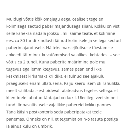
Muidugi võttis kõik omajagu aega, osaliselt tegelen
kolimisega seotud paberimajandusega siiani. Kokku on vist
selle kaheksa nädala jooksul, mil saime teate, et kolimine
ees, ca 80 tundi kindlasti läinud kolimisele ja sellega seotud
paberimajandusele. Näiteks maksejõulisuse tõestamise
ankeedi täitmine+ kuvatõmmised vajalikest kohtadest – see
võttis ca 2 tundi. Kuna paberite määrimine pole mu
tugevus ega lemmiktegevus, samas pean end ikka
keskmisest kirkamaks kriidiks, ei tulnud see ajakulu
praeguseks enam üllatusena. Palju keerulisem oli rahulikku
meelt säilitada, sest pidevalt alateadvus tegeles sellega, et
klientidele lubatud tähtajad on kukil. Üleeilegi veetsin neli
tundi linnavalitsusele vajalikke pabereid kokku pannes.
Täna käisin postkontoris seda paberipatakat teele
panemas. Õnneks on nii, et tegemist on n-ö tasuta postiga
ja ainus kulu on ümbrik.