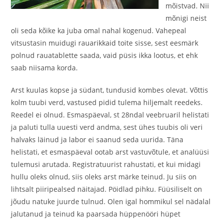
mõistvad. Nii
mõnigi neist
oli seda kõike ka juba omal nahal kogenud. Vahepeal
vitsustasin muidugi rauarikkaid toite sisse, sest eesmärk
polnud rauatablette saada, vaid püsis ikka lootus, et ehk
saab niisama korda.
Arst kuulas kopse ja südant, tundusid kombes olevat. Võttis
kolm tuubi verd, vastused pidid tulema hiljemalt reedeks.
Reedel ei olnud. Esmaspäeval, st 28ndal veebruaril helistati
ja paluti tulla uuesti verd andma, sest ühes tuubis oli veri
halvaks läinud ja labor ei saanud seda uurida. Täna
helistati, et esmaspäeval ootab arst vastuvõtule, et analüüsi
tulemusi arutada. Registratuurist rahustati, et kui midagi
hullu oleks olnud, siis oleks arst märke teinud. Ju siis on
lihtsalt piiripealsed näitajad. Pöidlad pihku. Füüsiliselt on
jõudu natuke juurde tulnud. Olen igal hommikul sel nädalal
jalutanud ja teinud ka paarsada hüppenööri hüpet