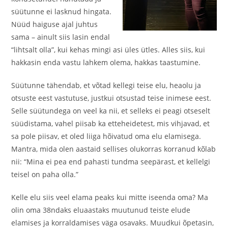
süütunne ei lasknud hingata.
Nüüd haiguse ajal juhtus
sama – ainult siis lasin endal
“lihtsalt olla”, kui kehas mingi asi üles ütles. Alles siis, kui
hakkasin enda vastu lahkem olema, hakkas taastumine.
Süütunne tähendab, et võtad kellegi teise elu, heaolu ja
otsuste eest vastutuse, justkui otsustad teise inimese eest.
Selle süütundega on veel ka nii, et selleks ei peagi otseselt
süüdistama, vahel piisab ka etteheidetest, mis vihjavad, et
sa pole piisav, et oled liiga hõivatud oma elu elamisega.
Mantra, mida olen aastaid sellises olukorras korranud kõlab
nii: “Mina ei pea end pahasti tundma seepärast, et kellelgi
teisel on paha olla.”
Kelle elu siis veel elama peaks kui mitte iseenda oma? Ma
olin oma 38ndaks eluaastaks muutunud teiste elude
elamises ja korraldamises väga osavaks. Muudkui õpetasin,