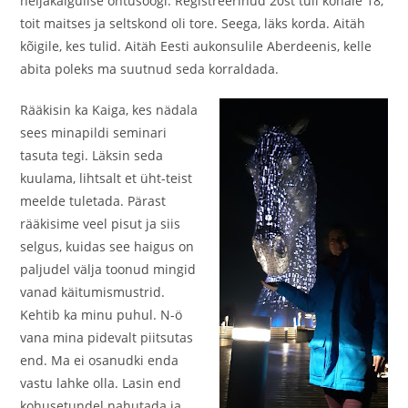
neljakäigulise õhtusöögi. Registreerinud 20st tuli kohale 18,
toit maitses ja seltskond oli tore. Seega, läks korda. Aitäh
kõigile, kes tulid. Aitäh Eesti aukonsulile Aberdeenis, kelle
abita poleks ma suutnud seda korraldada.
Rääkisin ka Kaiga, kes nädala
sees minapildi seminari
tasuta tegi. Läksin seda
kuulama, lihtsalt et üht-teist
meelde tuletada. Pärast
rääkisime veel pisut ja siis
selgus, kuidas see haigus on
paljudel välja toonud mingid
vanad käitumismustrid.
Kehtib ka minu puhul. N-ö
vana mina pidevalt piitsutas
end. Ma ei osanudki enda
vastu lahke olla. Lasin end
kohusetundel nahutada ja