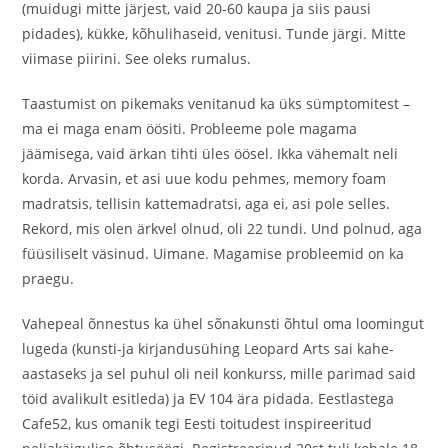
(muidugi mitte järjest, vaid 20-60 kaupa ja siis pausi
pidades), kükke, kõhulihaseid, venitusi. Tunde järgi. Mitte
viimase piirini. See oleks rumalus.
Taastumist on pikemaks venitanud ka üks sümptomitest –
ma ei maga enam öösiti. Probleeme pole magama
jäämisega, vaid ärkan tihti üles öösel. Ikka vähemalt neli
korda. Arvasin, et asi uue kodu pehmes, memory foam
madratsis, tellisin kattemadratsi, aga ei, asi pole selles.
Rekord, mis olen ärkvel olnud, oli 22 tundi. Und polnud, aga
füüsiliselt väsinud. Uimane. Magamise probleemid on ka
praegu.
Vahepeal õnnestus ka ühel sõnakunsti õhtul oma loomingut
lugeda (kunsti-ja kirjandusühing Leopard Arts sai kahe-
aastaseks ja sel puhul oli neil konkurss, mille parimad said
töid avalikult esitleda) ja EV 104 ära pidada. Eestlastega
Cafe52, kus omanik tegi Eesti toitudest inspireeritud