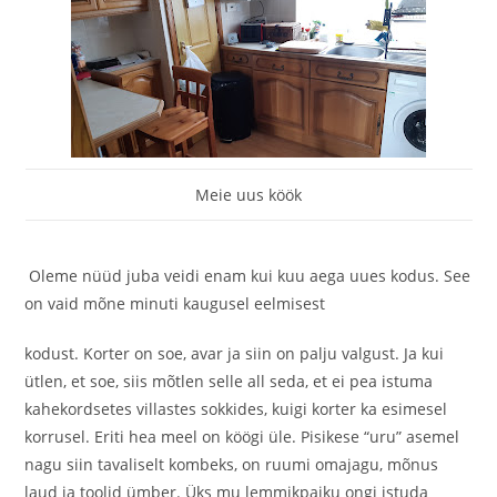
Meie uus köök
Oleme nüüd juba veidi enam kui kuu aega uues kodus. See
on vaid mõne minuti kaugusel eelmisest
kodust. Korter on soe, avar ja siin on palju valgust. Ja kui
ütlen, et soe, siis mõtlen selle all seda, et ei pea istuma
kahekordsetes villastes sokkides, kuigi korter ka esimesel
korrusel. Eriti hea meel on köögi üle. Pisikese “uru” asemel
nagu siin tavaliselt kombeks, on ruumi omajagu, mõnus
laud ja toolid ümber. Üks mu lemmikpaiku ongi istuda