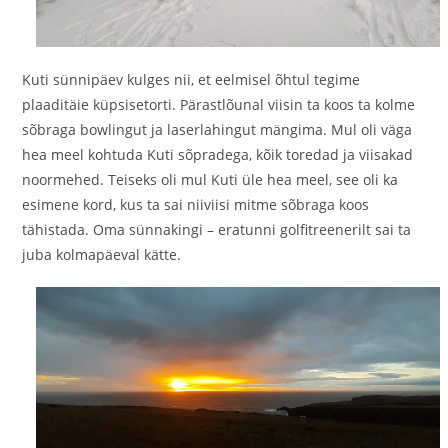
Kuti sünnipäev kulges nii, et eelmisel õhtul tegime
plaaditäie küpsisetorti. Pärastlõunal viisin ta koos ta kolme
sõbraga bowlingut ja laserlahingut mängima. Mul oli väga
hea meel kohtuda Kuti sõpradega, kõik toredad ja viisakad
noormehed. Teiseks oli mul Kuti üle hea meel, see oli ka
esimene kord, kus ta sai niiviisi mitme sõbraga koos
tähistada. Oma sünnakingi – eratunni golfitreenerilt sai ta
juba kolmapäeval kätte.