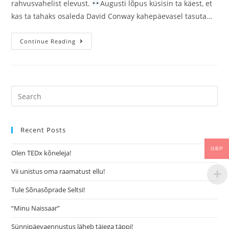
rahvusvahelist elevust.
Augusti lõpus küsisin ta käest, et
kas ta tahaks osaleda David Conway kahepäevasel tasuta…
Continue Reading
Recent Posts
GBP
Olen TEDx kõneleja!
Vii unistus oma raamatust ellu!
Tule Sõnasõprade Seltsi!
“Minu Naissaar”
Sünnipäevaennustus läheb täiega täppi!