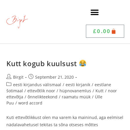
£
0.00
Kutt kogub kuulsust
Birgit
September 21, 2020
eesti kirjandus välismaal
/
eesti kirjanik
/
eestlane
šotimaal
/
ettevõtlik noor
/
hüpnovanemlus
/
Kutt
/
noor
ettevõtja
/
õnnelikteekond
/
raamatu müük
/
Ülle
Puu
/
word accord
Kuti ettevõtlikkust olen ma varem ka maininud, aga eelmisel
nädalavahetusel tekitas ta sõna otseses mõttes