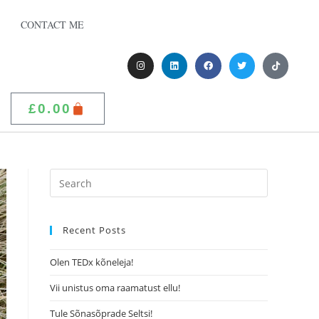
CONTACT ME
£
0.00
Recent Posts
Olen TEDx kõneleja!
Vii unistus oma raamatust ellu!
Tule Sõnasõprade Seltsi!