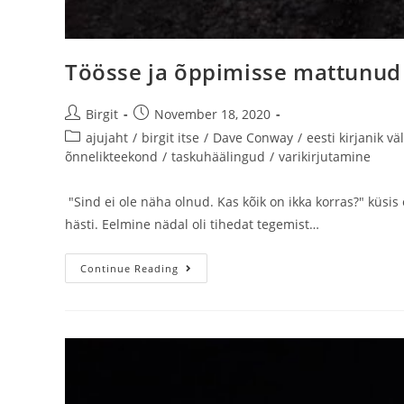
Töösse ja õppimisse mattunud
Birgit
November 18, 2020
ajujaht
/
birgit itse
/
Dave Conway
/
eesti kirjanik vä
õnnelikteekond
/
taskuhäälingud
/
varikirjutamine
"Sind ei ole näha olnud. Kas kõik on ikka korras?" küsis 
hästi. Eelmine nädal oli tihedat tegemist…
Continue Reading