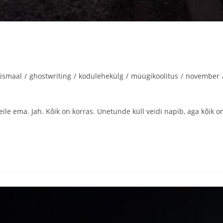
lismaal
/
ghostwriting
/
kodulehekülg
/
müügikoolitus
/
november
eile ema. Jah. Kõik on korras. Unetunde küll veidi napib, aga kõik o