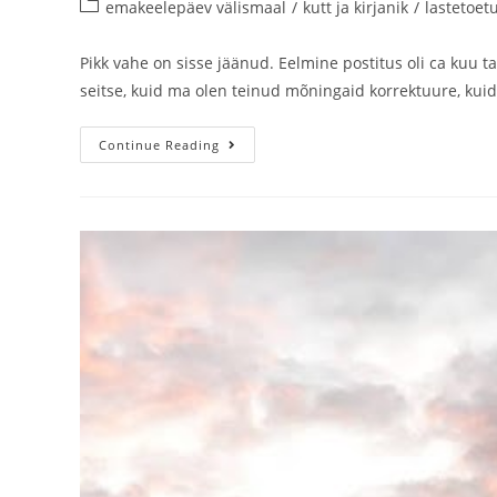
emakeelepäev välismaal
/
kutt ja kirjanik
/
lastetoet
Pikk vahe on sisse jäänud. Eelmine postitus oli ca kuu t
seitse, kuid ma olen teinud mõningaid korrektuure, kui
Continue Reading