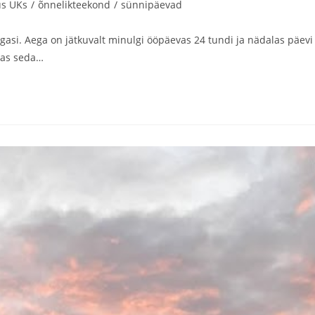
us UKs
/
õnnelikteekond
/
sünnipäevad
agasi. Aega on jätkuvalt minulgi ööpäevas 24 tundi ja nädalas päevi
das seda…