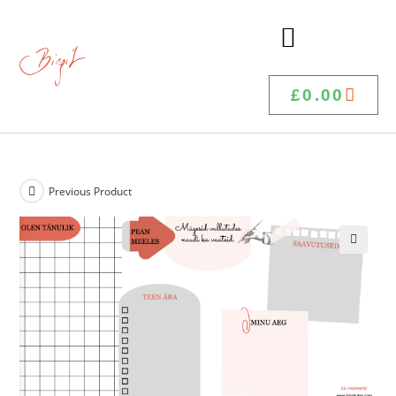
£
0.00
Previous Product