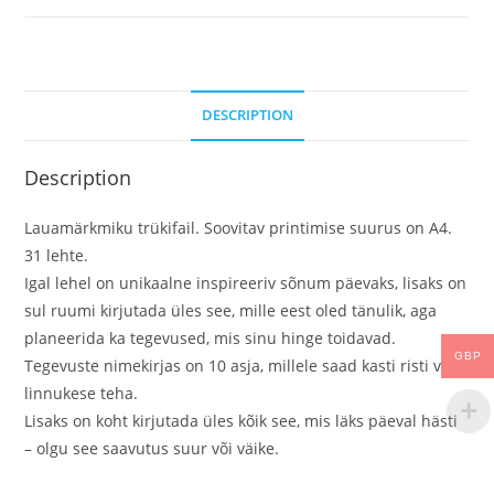
DESCRIPTION
Description
Lauamärkmiku trükifail. Soovitav printimise suurus on A4.
31 lehte.
Igal lehel on unikaalne inspireeriv sõnum päevaks, lisaks on
sul ruumi kirjutada üles see, mille eest oled tänulik, aga
planeerida ka tegevused, mis sinu hinge toidavad.
GBP
Tegevuste nimekirjas on 10 asja, millele saad kasti risti või
linnukese teha.
Lisaks on koht kirjutada üles kõik see, mis läks päeval hästi
– olgu see saavutus suur või väike.