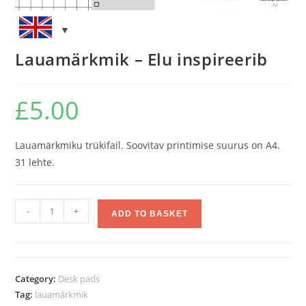
Lauamärkmik – Elu inspireerib
£
5.00
Lauamärkmiku trükifail. Soovitav printimise suurus on A4.
31 lehte.
-
+
ADD TO BASKET
Category:
Desk pads
Tag:
lauamärkmik