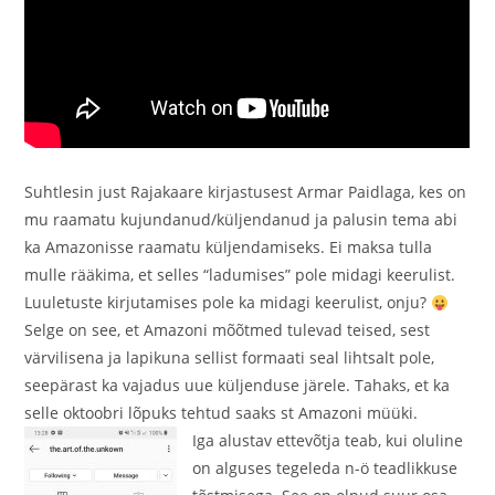
Suhtlesin just Rajakaare kirjastusest Armar Paidlaga, kes on
mu raamatu kujundanud/küljendanud ja palusin tema abi
ka Amazonisse raamatu küljendamiseks. Ei maksa tulla
mulle rääkima, et selles “ladumises” pole midagi keerulist.
Luuletuste kirjutamises pole ka midagi keerulist, onju?
Selge on see, et Amazoni mõõtmed tulevad teised, sest
värvilisena ja lapikuna sellist formaati seal lihtsalt pole,
seepärast ka vajadus uue küljenduse järele. Tahaks, et ka
selle oktoobri lõpuks tehtud saaks st Amazoni müüki.
Iga alustav ettevõtja teab, kui oluline
on alguses tegeleda n-ö teadlikkuse