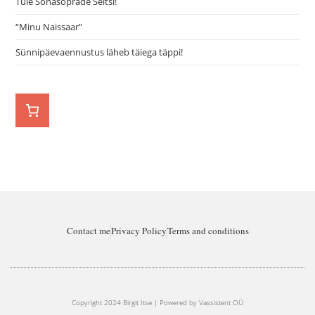
Tule Sõnasõprade Seltsi!
“Minu Naissaar”
Sünnipäevaennustus läheb täiega täppi!
Contact me
Privacy Policy
Terms and conditions
Copyright 2024 Birgit Itse | Powered by Vassistent OÜ