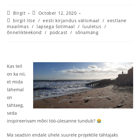
Birgit
October 12, 2020
birgit itse
/
eesti kirjandus välismaal
/
eestlane
maailmas
/
lapsega šotimaal
/
luuletus
/
õnnelikteekond
/
podcast
/
sõnamäng
Kas teil
on ka nii,
et mida
lähemal
on
tähtaeg,
seda
inspireerivam mõni töö-ülesanne tundub?
Ma seadsin endale ühele suurele projektile tähtajaks