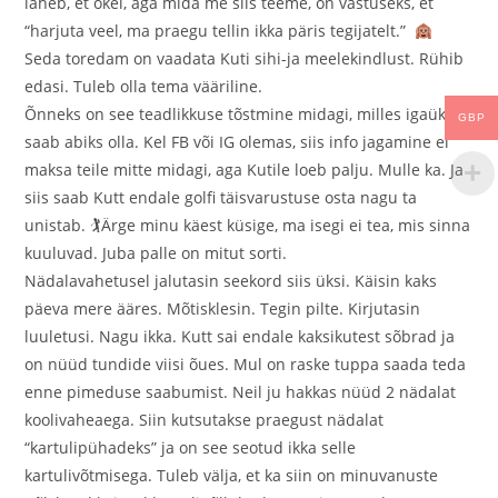
läheb, et okei, aga mida me siis teeme, on vastuseks, et
“harjuta veel, ma praegu tellin ikka päris tegijatelt.”
Seda toredam on vaadata Kuti sihi-ja meelekindlust. Rühib
edasi. Tuleb olla tema vääriline.
Õnneks on see teadlikkuse tõstmine midagi, milles igaüks
GBP
saab abiks olla. Kel FB või IG olemas, siis info jagamine ei
maksa teile mitte midagi, aga Kutile loeb palju. Mulle ka. Ja
siis saab Kutt endale golfi täisvarustuse osta nagu ta
unistab. 🏌Ärge minu käest küsige, ma isegi ei tea, mis sinna
kuuluvad. Juba palle on mitut sorti.
Nädalavahetusel jalutasin seekord siis üksi. Käisin kaks
päeva mere ääres. Mõtisklesin. Tegin pilte. Kirjutasin
luuletusi. Nagu ikka. Kutt sai endale kaksikutest sõbrad ja
on nüüd tundide viisi õues. Mul on raske tuppa saada teda
enne pimeduse saabumist. Neil ju hakkas nüüd 2 nädalat
koolivaheaega. Siin kutsutakse praegust nädalat
“kartulipühadeks” ja on see seotud ikka selle
kartulivõtmisega. Tuleb välja, et ka siin on minuvanuste