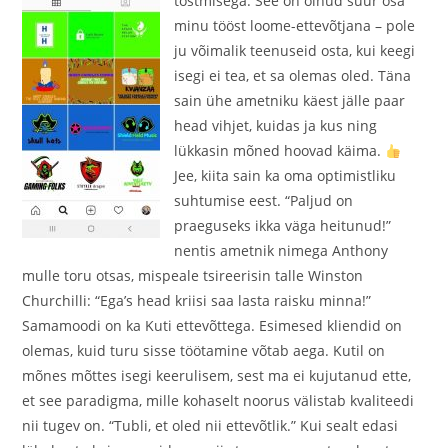
tõstmisega. See on olnud suur osa
minu tööst loome-ettevõtjana – pole
ju võimalik teenuseid osta, kui keegi
isegi ei tea, et sa olemas oled. Täna
sain ühe ametniku käest jälle paar
head vihjet, kuidas ja kus ning
lükkasin mõned hoovad käima.
Jee, kiita sain ka oma optimistliku
suhtumise eest. “Paljud on
praeguseks ikka väga heitunud!”
nentis ametnik nimega Anthony
mulle toru otsas, mispeale tsireerisin talle Winston
Churchilli: “Ega’s head kriisi saa lasta raisku minna!”
Samamoodi on ka Kuti ettevõttega. Esimesed kliendid on
olemas, kuid turu sisse töötamine võtab aega. Kutil on
mõnes mõttes isegi keerulisem, sest ma ei kujutanud ette,
et see paradigma, mille kohaselt noorus välistab kvaliteedi
nii tugev on. “Tubli, et oled nii ettevõtlik.” Kui sealt edasi