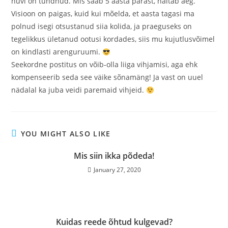
huvi on tundnud. Mis saab 5 aasta pärast, näitab aeg.
Visioon on paigas, kuid kui mõelda, et aasta tagasi ma
polnud isegi otsustanud siia kolida, ja praeguseks on
tegelikkus ületanud ootusi kordades, siis mu kujutlusvõimel
on kindlasti arenguruumi.
Seekordne postitus on võib-olla liiga vihjamisi, aga ehk
kompenseerib seda see väike sõnamäng! Ja vast on uuel
nädalal ka juba veidi paremaid vihjeid.
YOU MIGHT ALSO LIKE
Mis siin ikka põdeda!
January 27, 2020
Kuidas reede õhtud kulgevad?