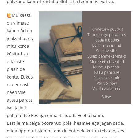
põlvkond käinud kartulipõllul raha teenimas. Vahva.
Mu käest
on viimase
kahe nädala
jooksul päris
mitu korda
küsitud ka
edasiste
plaanide
kohta. Et kus
ma ennast
näen viie
aasta pärast,
kas ja kui
palju üldse Eestiga ennast siduda veel plaanin.
Eestile ma selga pööranud pole, heameelega jagan seda,
mida õppinud olen nii oma klientidele kui ka teistele, kes