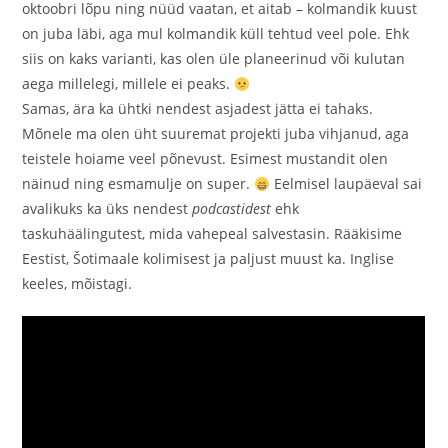
oktoobri lõpu ning nüüd vaatan, et aitab – kolmandik kuust
on juba läbi, aga mul kolmandik küll tehtud veel pole. Ehk
siis on kaks varianti, kas olen üle planeerinud või kulutan
aega millelegi, millele ei peaks.
Samas, ära ka ühtki nendest asjadest jätta ei tahaks.
Mõnele ma olen üht suuremat projekti juba vihjanud, aga
teistele hoiame veel põnevust. Esimest mustandit olen
näinud ning esmamulje on super.
Eelmisel laupäeval sai
avalikuks ka üks nendest
podcastidest
ehk
taskuhäälingutest, mida vahepeal salvestasin. Rääkisime
Eestist, Šotimaale kolimisest ja paljust muust ka. Inglise
keeles, mõistagi.