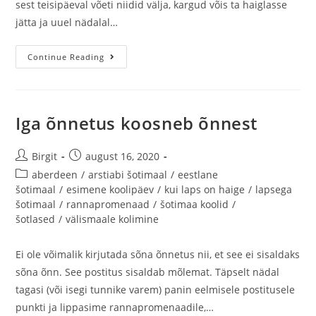
sest teisipäeval võeti niidid välja, kargud võis ta haiglasse
jätta ja uuel nädalal…
Continue Reading
Iga õnnetus koosneb õnnest
Birgit
august 16, 2020
aberdeen
/
arstiabi šotimaal
/
eestlane
šotimaal
/
esimene koolipäev
/
kui laps on haige
/
lapsega
šotimaal
/
rannapromenaad
/
šotimaa koolid
/
šotlased
/
välismaale kolimine
Ei ole võimalik kirjutada sõna õnnetus nii, et see ei sisaldaks
sõna õnn. See postitus sisaldab mõlemat. Täpselt nädal
tagasi (või isegi tunnike varem) panin eelmisele postitusele
punkti ja lippasime rannapromenaadile,…