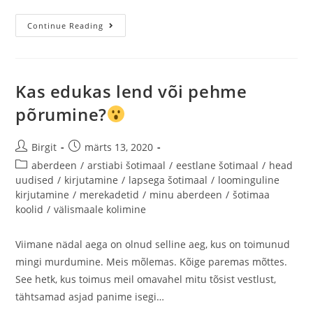
Continue Reading
Kas edukas lend või pehme
põrumine?
Birgit
märts 13, 2020
aberdeen
/
arstiabi šotimaal
/
eestlane šotimaal
/
head
uudised
/
kirjutamine
/
lapsega šotimaal
/
loominguline
kirjutamine
/
merekadetid
/
minu aberdeen
/
šotimaa
koolid
/
välismaale kolimine
Viimane nädal aega on olnud selline aeg, kus on toimunud
mingi murdumine. Meis mõlemas. Kõige paremas mõttes.
See hetk, kus toimus meil omavahel mitu tõsist vestlust,
tähtsamad asjad panime isegi…