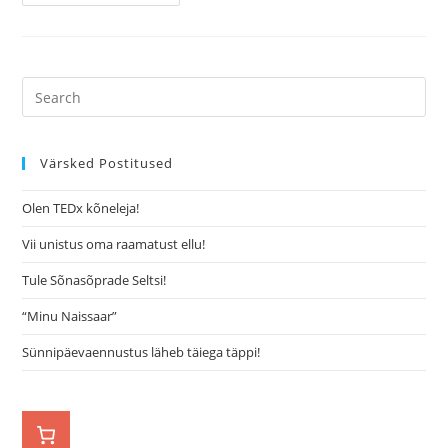
Värsked Postitused
Olen TEDx kõneleja!
Vii unistus oma raamatust ellu!
Tule Sõnasõprade Seltsi!
“Minu Naissaar”
Sünnipäevaennustus läheb täiega täppi!