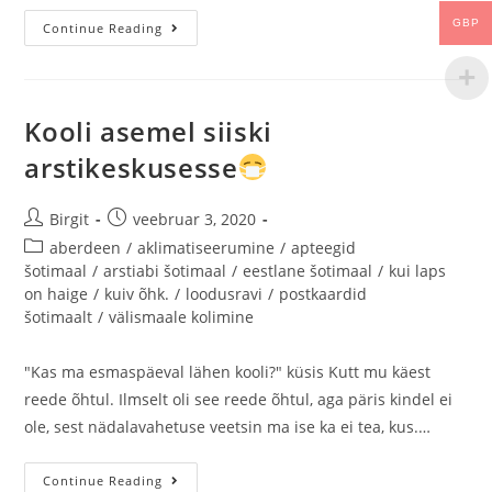
GBP
Continue Reading
Kooli asemel siiski
arstikeskusesse
Birgit
veebruar 3, 2020
aberdeen
/
aklimatiseerumine
/
apteegid
šotimaal
/
arstiabi šotimaal
/
eestlane šotimaal
/
kui laps
on haige
/
kuiv õhk.
/
loodusravi
/
postkaardid
šotimaalt
/
välismaale kolimine
"Kas ma esmaspäeval lähen kooli?" küsis Kutt mu käest
reede õhtul. Ilmselt oli see reede õhtul, aga päris kindel ei
ole, sest nädalavahetuse veetsin ma ise ka ei tea, kus.…
Continue Reading