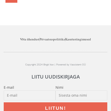
Võta ühendust
Privaatsuspoliitika
Kasutustingimused
Copyright 2024 Birgit Itse | Powered by Vassistent OÜ
LIITU UUDISKIRJAGA
E-mail
Nimi
LIITUN!