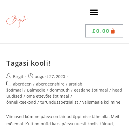
£
0.00
Tagasi kooli!
Birgit
august 27, 2020
aberdeen
/
aberdeenshire
/
arstiabi
šotimaal
/
Balmedie
/
donmouth
/
eestlane šotimaal
/
head
uudised
/
oma ettevõte šotimaal
/
õnnelikteekond
/
turundusspetsialist
/
välismaale kolimine
Viimased kümme päeva on läinud õppimise tähe alla. Meil
mõlemal. Kutt on nüüd kaks päeva uuesti koolis käinud,