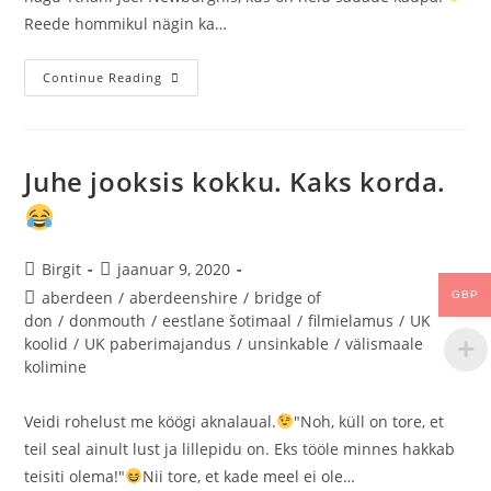
Reede hommikul nägin ka…
Continue Reading
Juhe jooksis kokku. Kaks korda.
Birgit
jaanuar 9, 2020
aberdeen
/
aberdeenshire
/
bridge of
GBP
don
/
donmouth
/
eestlane šotimaal
/
filmielamus
/
UK
koolid
/
UK paberimajandus
/
unsinkable
/
välismaale
kolimine
Veidi rohelust me köögi aknalaual.
"Noh, küll on tore, et
teil seal ainult lust ja lillepidu on. Eks tööle minnes hakkab
teisiti olema!"
Nii tore, et kade meel ei ole…