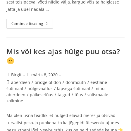
sest teisipäeval võeti niidid välja, kargud võis ta haiglasse
jätta ja uuel nädalal…
Continue Reading
Mis või kes ajas hülge puu otsa?
Birgit
märts 8, 2020
aberdeen
/
bridge of don
/
donmouth
/
eestlane
šotimaal
/
hülgevaatlus
/
lapsega šotimaal
/
minu
aberdeen
/
päikesetõus
/
talgud
/
tõus
/
välismaale
kolimine
Ma olen üsna teadlik, et hülged elavad meres ja otsivad
turvalist pesa-ja puhkepaika ka jõgepidi ülesvoolu ujudes
nagu Ythani jõel Newburghis, kus on neid sadade kaupa.