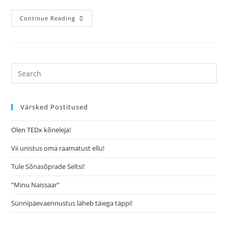
Continue Reading
Värsked Postitused
Olen TEDx kõneleja!
Vii unistus oma raamatust ellu!
Tule Sõnasõprade Seltsi!
“Minu Naissaar”
Sünnipäevaennustus läheb täiega täppi!