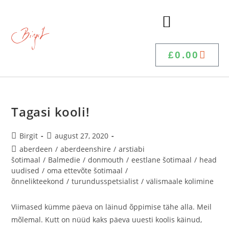
£
0.00
Tagasi kooli!
Birgit
august 27, 2020
aberdeen
/
aberdeenshire
/
arstiabi
šotimaal
/
Balmedie
/
donmouth
/
eestlane šotimaal
/
head
uudised
/
oma ettevõte šotimaal
/
õnnelikteekond
/
turundusspetsialist
/
välismaale kolimine
Viimased kümme päeva on läinud õppimise tähe alla. Meil
mõlemal. Kutt on nüüd kaks päeva uuesti koolis käinud,