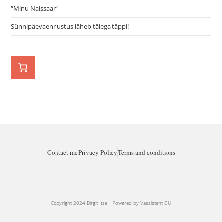
“Minu Naissaar”
Sünnipäevaennustus läheb täiega täppi!
Contact me
Privacy Policy
Terms and conditions
Copyright 2024 Birgit Itse | Powered by Vassistent OÜ