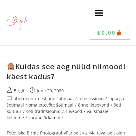
£
0.00
Kuidas see aeg nüüd niimoodi
käest kadus?
Birgit
June 20, 2020
aberdeen
/
eestlane šotimaal
/
fotosessioon
/
lapsega
šotimaal
/
oma ettevõte šotimaal
/
õnnelikteekond
/
šoti
kultuur
/
šoti traditsioonid
/
suveööd
/
välismaale
kolimine
/
varane ärkamine
Foto: Iska Birnie PhotographyPäriselt ka. Ma tavaliselt olen