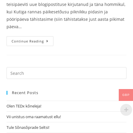
teisipäeviti uue blogipostituse kirjutanud ja täna hommikul,
kui Kutiga rannas päikesetõusu piknikku pidasin ja
pööripäeva tähistasime (siin tähistatakse just aasta pikimat
päeva…
Continue Reading
Recent Posts
GBP
Olen TEDx kõneleja!
Vii unistus oma raamatust ellu!
Tule Sõnasõprade Seltsi!