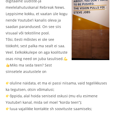
digitaalne uudiste-ja
meelelahutuskanal Rebreak News.
Leppisime kokku, et vaatan üle kogu
nende Youtube’i kanalis oleva ja
saadan parandused. On see siis
visuaal või tekstiline pool.
Tõsi, Eesti mõistes ei ole see
töökoht, sest palka ma sealt ei saa.
Veel. Eelkokkulepe on aga koolituste
osas ning need on juba tasulised.
Miks ma seda teen? Sest
siinsetele asutustele on
oluline näidata, et ma ei passi niisama, vaid tegelikkuses
ka tegutsen, otsin võimalusi;
õppida, alal hoida seniseid oskusi (mu elu esimene
Youtube’i kanal, mida sel moel “korda teen”);
luua vajalikke kontakte sh soovituste saamiseks;