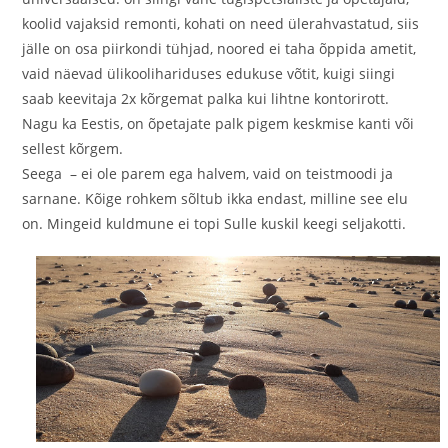
koolid vajaksid remonti, kohati on need ülerahvastatud, siis
jälle on osa piirkondi tühjad, noored ei taha õppida ametit,
vaid näevad ülikoolihariduses edukuse võtit, kuigi siingi
saab keevitaja 2x kõrgemat palka kui lihtne kontorirott.
Nagu ka Eestis, on õpetajate palk pigem keskmise kanti või
sellest kõrgem.
Seega – ei ole parem ega halvem, vaid on teistmoodi ja
sarnane. Kõige rohkem sõltub ikka endast, milline see elu
on. Mingeid kuldmune ei topi Sulle kuskil keegi seljakotti.