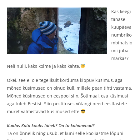
Kas keegi
tänase
kuupäeva
numbriko
mbinatsio
oni juba
märkas?
Neli nulli, kaks kolme ja kaks kahte.
Okei, see ei ole tegelikult korduma kippuv küsimus, aga
mõned küsimused on olnud küll, millele pean tihti vastama.
Mõned küsimused on eespool siin, Šotimaal, osa küsimusi
aga tuleb Eestist. Siin postituses võtangi need eestlastele
muret valmistavad küsimused ette.
Kuidas Kutil koolis läheb? On ta kohanenud?
Ta on õnnelik ning usub, et kuni selle kooliastme lõpuni