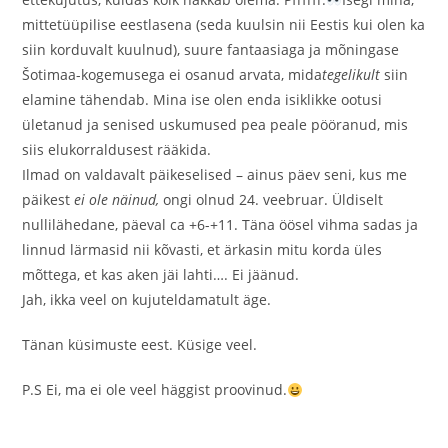
mittetüüpilise eestlasena (seda kuulsin nii Eestis kui olen ka
siin korduvalt kuulnud), suure fantaasiaga ja mõningase
Šotimaa-kogemusega ei osanud arvata, mida
tegelikult
siin
elamine tähendab. Mina ise olen enda isiklikke ootusi
ületanud ja senised uskumused pea peale pööranud, mis
siis elukorraldusest rääkida.
Ilmad on valdavalt päikeselised – ainus päev seni, kus me
päikest
ei ole näinud,
ongi olnud 24. veebruar. Üldiselt
nullilähedane, päeval ca +6-+11. Täna öösel vihma sadas ja
linnud lärmasid nii kõvasti, et ärkasin mitu korda üles
mõttega, et kas aken jäi lahti…. Ei jäänud.
Jah, ikka veel on kujuteldamatult äge.
Tänan küsimuste eest. Küsige veel.
P.S Ei, ma ei ole veel häggist proovinud.