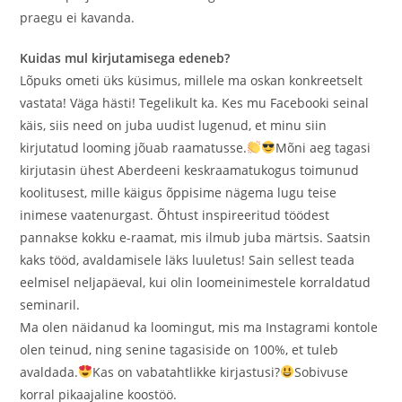
praegu ei kavanda.
Kuidas mul kirjutamisega edeneb?
Lõpuks ometi üks küsimus, millele ma oskan konkreetselt
vastata! Väga hästi! Tegelikult ka. Kes mu Facebooki seinal
käis, siis need on juba uudist lugenud, et minu siin
kirjutatud looming jõuab raamatusse.
Mõni aeg tagasi
kirjutasin ühest Aberdeeni keskraamatukogus toimunud
koolitusest, mille käigus õppisime nägema lugu teise
inimese vaatenurgast. Õhtust inspireeritud töödest
pannakse kokku e-raamat, mis ilmub juba märtsis. Saatsin
kaks tööd, avaldamisele läks luuletus! Sain sellest teada
eelmisel neljapäeval, kui olin loomeinimestele korraldatud
seminaril.
Ma olen näidanud ka loomingut, mis ma Instagrami kontole
olen teinud, ning senine tagasiside on 100%, et tuleb
avaldada.
Kas on vabatahtlikke kirjastusi?
Sobivuse
korral pikaajaline koostöö.