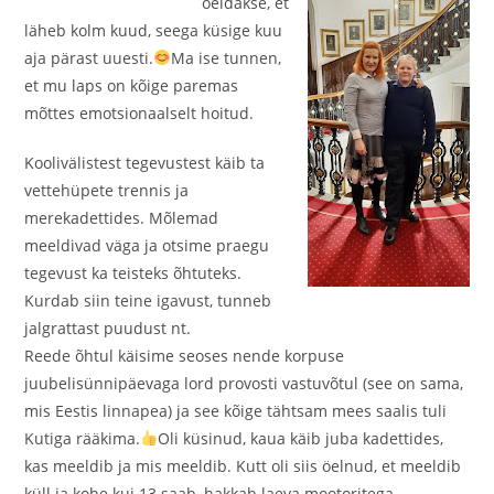
öeldakse, et
läheb kolm kuud, seega küsige kuu
aja pärast uuesti.
Ma ise tunnen,
et mu laps on kõige paremas
mõttes emotsionaalselt hoitud.
Koolivälistest tegevustest käib ta
vettehüpete trennis ja
merekadettides. Mõlemad
meeldivad väga ja otsime praegu
tegevust ka teisteks õhtuteks.
Kurdab siin teine igavust, tunneb
jalgrattast puudust nt.
Reede õhtul käisime seoses nende korpuse
juubelisünnipäevaga lord provosti vastuvõtul (see on sama,
mis Eestis linnapea) ja see kõige tähtsam mees saalis tuli
Kutiga rääkima.
Oli küsinud, kaua käib juba kadettides,
kas meeldib ja mis meeldib. Kutt oli siis öelnud, et meeldib
küll ja kohe kui 13 saab, hakkab laeva mootoritega