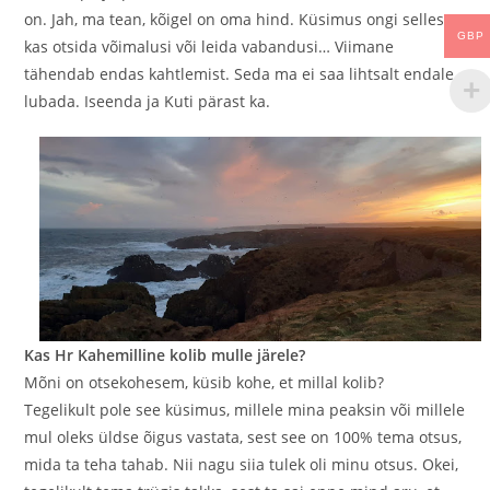
on. Jah, ma tean, kõigel on oma hind. Küsimus ongi selles,
GBP
kas otsida võimalusi või leida vabandusi… Viimane
tähendab endas kahtlemist. Seda ma ei saa lihtsalt endale
lubada. Iseenda ja Kuti pärast ka.
Kas Hr Kahemilline kolib mulle järele?
Mõni on otsekohesem, küsib kohe, et millal kolib?
Tegelikult pole see küsimus, millele mina peaksin või millele
mul oleks üldse õigus vastata, sest see on 100% tema otsus,
mida ta teha tahab. Nii nagu siia tulek oli minu otsus. Okei,