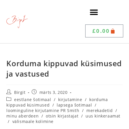
£
0.00
Korduma kippuvad küsimused
ja vastused
Birgit
märts 3, 2020
eestlane šotimaal
/
kirjutamine
/
korduma
kippuvad küsimused
/
lapsega šotimaal
/
loominguline kirjutamine PR Smith
/
merekadetid
/
minu aberdeen
/
otsin kirjastajat
/
uus kinkeraamat
/
välismaale kolimine