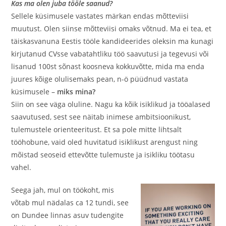
Kas ma olen juba tööle saanud?
Sellele küsimusele vastates märkan endas mõtteviisi
muutust. Olen siinse mõtteviisi omaks võtnud. Ma ei tea, et
täiskasvanuna Eestis tööle kandideerides oleksin ma kunagi
kirjutanud CVsse vabatahtliku töö saavutusi ja tegevusi või
lisanud 100st sõnast koosneva kokkuvõtte, mida ma enda
juures kõige olulisemaks pean, n-ö püüdnud vastata
küsimusele –
miks mina?
Siin on see väga oluline. Nagu ka kõik isiklikud ja tööalased
saavutused, sest see näitab inimese ambitsioonikust,
tulemustele orienteeritust. Et sa pole mitte lihtsalt
tööhobune, vaid oled huvitatud isiklikust arengust ning
mõistad seoseid ettevõtte tulemuste ja isikliku töötasu
vahel.
Seega jah, mul on töökoht, mis
võtab mul nädalas ca 12 tundi, see
on Dundee linnas asuv tudengite