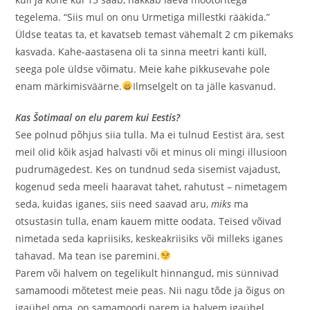
tegelema. “Siis mul on onu Urmetiga millestki rääkida.”
Üldse teatas ta, et kavatseb temast vähemalt 2 cm pikemaks
kasvada. Kahe-aastasena oli ta sinna meetri kanti küll,
seega pole üldse võimatu. Meie kahe pikkusevahe pole
enam märkimisväärne.
Ilmselgelt on ta jälle kasvanud.
Kas Šotimaal on elu parem kui Eestis?
See polnud põhjus siia tulla. Ma ei tulnud Eestist ära, sest
meil olid kõik asjad halvasti või et minus oli mingi illusioon
pudrumägedest. Kes on tundnud seda sisemist vajadust,
kogenud seda meeli haaravat tahet, rahutust – nimetagem
seda, kuidas iganes, siis need saavad aru,
miks
ma
otsustasin tulla, enam kauem mitte oodata. Teised võivad
nimetada seda kapriisiks, keskeakriisiks või milleks iganes
tahavad. Ma tean ise paremini.
Parem või halvem on tegelikult hinnangud, mis sünnivad
samamoodi mõtetest meie peas. Nii nagu tõde ja õigus on
igaühel oma, on samamoodi parem ja halvem igaühel