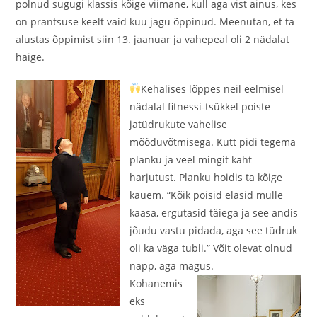
polnud sugugi klassis kõige viimane, küll aga vist ainus, kes
on prantsuse keelt vaid kuu jagu õppinud. Meenutan, et ta
alustas õppimist siin 13. jaanuar ja vahepeal oli 2 nädalat
haige.
Kehalises lõppes neil eelmisel
nädalal fitnessi-tsükkel poiste
ja
tüdrukute vahelise
mõõduvõtmisega. Kutt pidi tegema
planku ja veel mingit kaht
harjutust. Planku hoidis ta kõige
kauem. “Kõik poisid elasid mulle
kaasa, ergutasid täiega ja see andis
jõudu vastu pidada, aga see tüdruk
oli ka väga tubli.” Võit olevat olnud
napp, aga magus.
Kohanemis
eks