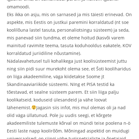
omamoodi.
Eks ikka on asju, mis on sarnased ja mis täiesti erinevad. On
aspekte, mis Eestis on justkui paremini korraldatud (nt soe
koolilõuna lastel tasuta, personaliotsingu süsteem) ja seda,
mis panevad siin tundma, et oleme hoitud (kasvõi varem
mainitud ravimite teema, tasuta koduhooldus eakatele, KOV
korraldatud juriidiline nõustamine).
Nädalavahetusel tuli kohalikega just koolisüsteemist juttu
ning siin pidi suur murekoht olema see, et Šoti kooliharidus
on liiga akadeemiline, väga kiidetakse Soome jt
Skandinaaviariikide süsteemi. NIng et PISA testid ka
tõestavad, et sealne süsteem parem. Et siin liiga palju
koolikatseid, koduseid ülesandeid ja vähe loovat
lähenemist.
Jagasin siis infot, mis mul olemas oli ja nad
olid väga üllatunud. Pole ju uudis seegi, et kõrgete
akadeemiliste tulemuste kõrval on mündi teise poolena n-ö
Eesti laste napp koolirõõm. Mõningad aspektid on muidugi
universaalsed: on siingi vähe tugispetsialiste ja õpetajaid,