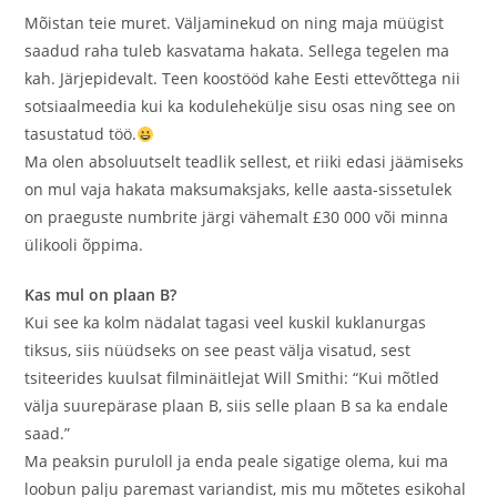
Mõistan teie muret. Väljaminekud on ning maja müügist
saadud raha tuleb kasvatama hakata. Sellega tegelen ma
kah. Järjepidevalt. Teen koostööd kahe Eesti ettevõttega nii
sotsiaalmeedia kui ka kodulehekülje sisu osas ning see on
tasustatud töö.
Ma olen absoluutselt teadlik sellest, et riiki edasi jäämiseks
on mul vaja hakata maksumaksjaks, kelle aasta-sissetulek
on praeguste numbrite järgi vähemalt £30 000 või minna
ülikooli õppima.
Kas mul on plaan B?
Kui see ka kolm nädalat tagasi veel kuskil kuklanurgas
tiksus, siis nüüdseks on see peast välja visatud, sest
tsiteerides kuulsat filminäitlejat Will Smithi: “Kui mõtled
välja suurepärase plaan B, siis selle plaan B sa ka endale
saad.”
Ma peaksin puruloll ja enda peale sigatige olema, kui ma
loobun palju paremast variandist, mis mu mõtetes esikohal