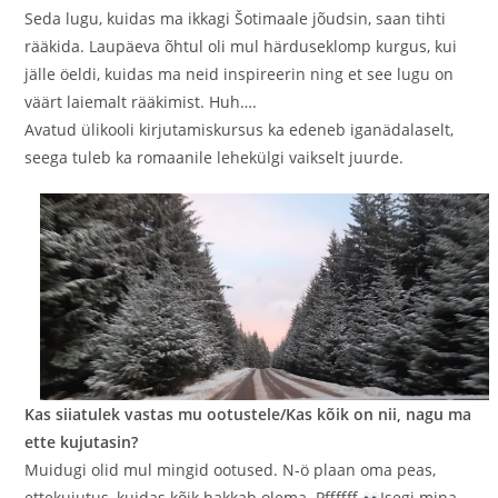
Seda lugu, kuidas ma ikkagi Šotimaale jõudsin, saan tihti
rääkida. Laupäeva õhtul oli mul härduseklomp kurgus, kui
jälle öeldi, kuidas ma neid inspireerin ning et see lugu on
väärt laiemalt rääkimist. Huh….
Avatud ülikooli kirjutamiskursus ka edeneb iganädalaselt,
seega tuleb ka romaanile lehekülgi vaikselt juurde.
Kas siiatulek vastas mu ootustele/Kas kõik on nii, nagu ma
ette kujutasin?
Muidugi olid mul mingid ootused. N-ö plaan oma peas,
ettekujutus, kuidas kõik hakkab olema. Pffffff.
Isegi mina,