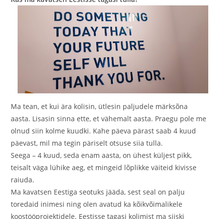
Ma tean, et kui ära kolisin, ütlesin paljudele märksõna
aasta. Lisasin sinna ette, et vähemalt aasta. Praegu pole me
olnud siin kolme kuudki. Kahe päeva pärast saab 4 kuud
päevast, mil ma tegin päriselt otsuse siia tulla.
Seega – 4 kuud, seda enam aasta, on ühest küljest pikk,
teisalt väga lühike aeg, et mingeid lõplikke väiteid kivisse
raiuda.
Ma kavatsen Eestiga seotuks jääda, sest seal on palju
toredaid inimesi ning olen avatud ka kõikvõimalikele
koostööprojektidele. Eestisse tagasi kolimist ma siiski