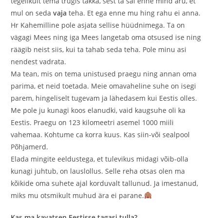
tegelikult tema trügis takka, sest ta sai enne mind aru, et
mul on seda
vaja
teha. Et ega enne mu hing rahu ei anna.
Hr Kahemilline pole asjata sellise hüüdnimega. Ta on
vägagi Mees ning iga Mees langetab oma otsused ise ning
räägib neist siis, kui ta tahab seda teha. Pole minu asi
nendest vadrata.
Ma tean, mis on tema unistused praegu ning annan oma
parima, et neid toetada. Meie omavaheline suhe on isegi
parem, hingeliselt tugevam ja lähedasem kui Eestis olles.
Me pole ju kunagi koos elanudki, vaid kaugsuhe oli ka
Eestis. Praegu on 123 kilomeetri asemel 1000 miili
vahemaa. Kohtume ca korra kuus. Kas siin-või sealpool
Põhjamerd.
Elada mingite eeldustega, et tulevikus midagi võib-olla
kunagi juhtub, on lauslollus. Selle reha otsas olen ma
kõikide oma suhete ajal korduvalt tallunud. Ja imestanud,
miks mu otsmikult muhud ära ei parane.
Kas ma kavatsen Eestisse tagasi tulla?