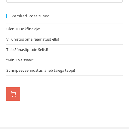
Värsked Postitused
Olen TEDx kõneleja!
Vii unistus oma raamatust ellu!
Tule Sõnasõprade Seltsi!
“Minu Naissaar”
Sünnipäevaennustus läheb täiega täppi!