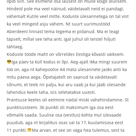
õpib siin. See esimene osa lausest on mulle kõige olulisem.
Hindeid pole ma veel näinud, väidetavalt neid ei pandagi,
vähemalt Kutile veel mitte. Koduste ülesannetega on tal vist
ka veel mingeid asju vähem. Nt suurt uurimustööd
Aberdeeni linnast tema tegema ei pidanud. Ma ei teagi
täpselt, millal see teha anti, igal juhul oli teistel hiljuti
tähtaeg.
Koduste tööde maht on võrreldes Eestiga kõvasti väiksem.
Iga päev ta küll kodus ei õpi. Aeg-ajalt ikka mingi suurem
töö on, aga nt kahepoolse A4 mata ülesannete jaoks anti ka
mitu päeva aega. Õpetajatelt on saanud ta väidetavalt
sõnumi, et teeb nii palju, kui aru saab ja kui jääb ülesande
lahendus keele taha, siis seletatakse uuesti.
Prantsuse keeles oli eelmine nädal miski vahehindamine. St
punktisüsteem. 36 punkti oli maksimum iga osa eest
võimalik saada. Suulise osa (vestlus) kohta mul ülevaade
puudub, aga nt kirjalikus osas sai ta 17, kuulamisosa eest
11 punkti.
Ma arvan, et see on väga hea tulemus, sest ta